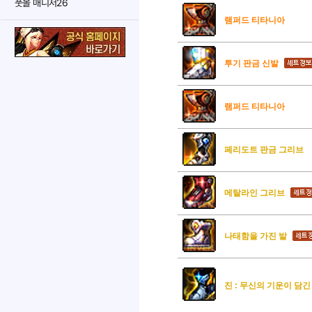
풋볼 매니저26
램퍼드 티타니아
투기 판금 신발
램퍼드 티타니아
페리도트 판금 그리브
메탈라인 그리브
나태함을 가진 발
진 : 무신의 기운이 담긴