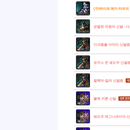
(구)하이퍼 메카 타우의
균열된 차원의 신발 - 
다크템플 아머리 신발改
포커스 온 쉐도우 신발
컬렉터-킬러 신발改
블랙 커튼 신발
쉐도우 매그니파이어 