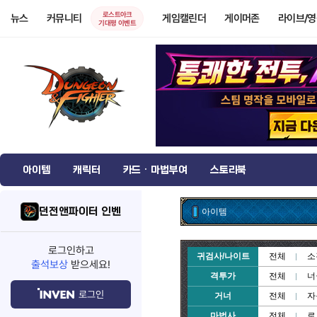
로스트아크
뉴스
커뮤니티
게임캘린더
게이머존
라이브/
기대평 이벤트
아이템
캐릭터
카드 · 마법부여
스토리북
던전앤파이터 인벤
아이템
로그인하고
귀검사/나이트
전체
소
출석보상
받으세요!
격투가
전체
너
로그인
거너
전체
자
마법사
전체
로