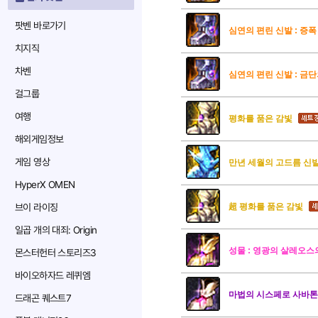
팟벤 바로가기
심연의 편린 신발 : 증폭
치지직
차벤
심연의 편린 신발 : 금
걸그룹
여행
평화를 품은 감빛
해외게임정보
게임 영상
만년 세월의 고드름 신
HyperX OMEN
브이 라이징
超 평화를 품은 감빛
일곱 개의 대죄: Origin
성물 : 영광의 살레오스
몬스터헌터 스토리즈3
바이오하자드 레퀴엠
마법의 시스페로 사바톤
드래곤 퀘스트7