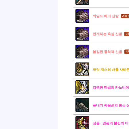
와일드 베어 신발
만개하는 흑심 신발
불길한 동화책 신발
코럿 저스터 배틀 사바
강력한 마법의 카노비어
풋내기 싸움꾼의 판금 
성물 : 영광의 불칸의 