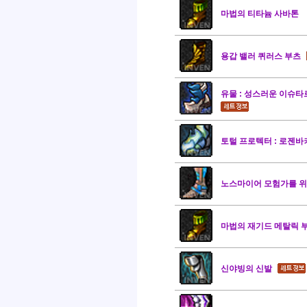
마법의 티타늄 사바톤
용갑 밸러 퀴러스 부츠
유물 : 성스러운 이슈
토털 프로텍터 : 로젠바
노스마이어 모험가를 위
마법의 재기드 메탈릭 
신야빙의 신발