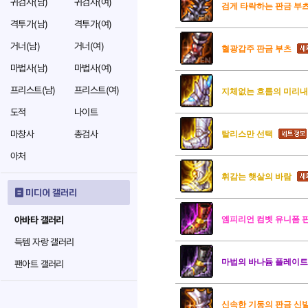
귀검사(남)
귀검사(여)
검게 타락하는 판금 부
격투가(남)
격투가(여)
거너(남)
거너(여)
혈광갑주 판금 부츠
마법사(남)
마법사(여)
프리스트(남)
프리스트(여)
지체없는 흐름의 미리내
도적
나이트
마창사
총검사
탈리스만 선택
아처
휘감는 햇살의 바람
미디어 갤러리
아바타 갤러리
엠피리언 컴벳 유니폼 
득템 자랑 갤러리
마법의 바나듐 플레이트
팬아트 갤러리
신속한 기동의 판금 신