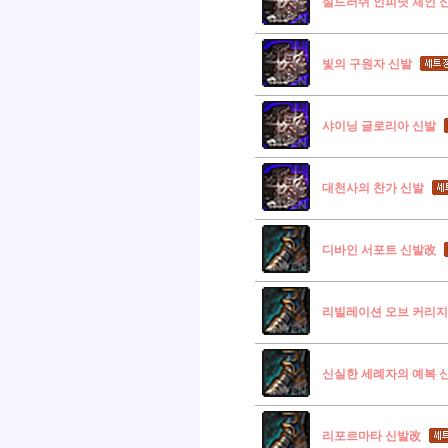
실드러쉬 인피닛 체인 
빛의 구원자 신발
샤이닝 글로리아 신발
대천사의 찬가 신발
디바인 서포트 신발改
리빌레이션 오브 커리지
신실한 세례자의 예복 
리포르마타 신발改