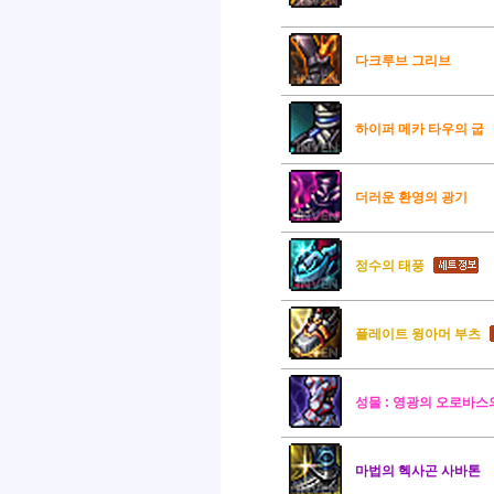
다크루브 그리브
하이퍼 메카 타우의 굽
더러운 환영의 광기
정수의 태풍
플레이트 윙아머 부츠
성물 : 영광의 오로바스
마법의 헥사곤 사바톤