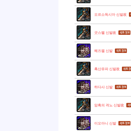
오르소독시아 신발改
굿스펠 신발改
헤즈켈 신발
흑산유파 신발改
하다사 신발
암흑의 격노 신발改
이오아니 신발