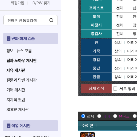
회원가입
ID/PW 찾기
프리스트
전체
십
도적
전체
단
마창사
전체
장
총검사
전체
장
던파 화제 집중
천
상의
머리
정보 · 뉴스 모음
가죽
상의
머리
경갑
상의
머리
팁과 노하우 게시판
중갑
상의
머리
자유 게시판
판금
상의
머리
질문과 답변 게시판
상세 검색
세트 장비
거래 게시판
치지직 팟벤
SOOP 게시판
전체
레어
유니크
직업 게시판
아이콘