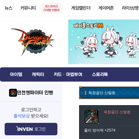
로스트아크
뉴스
커뮤니티
게임캘린더
게이머존
라이브/
기대평 이벤트
아이템
캐릭터
카드 · 마법부여
스토리북
던전앤파이터 인벤
육참골단 신발改
로그인하고
육참골단 신발改
출석보상
받으세요!
로그인
물리 방어력 +2574