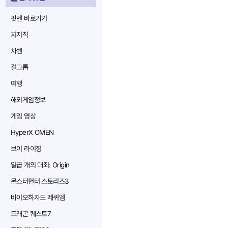
팟벤 바로가기
치지직
차벤
걸그룹
여행
해외게임정보
게임 영상
HyperX OMEN
브이 라이징
일곱 개의 대죄: Origin
몬스터헌터 스토리즈3
바이오하자드 레퀴엠
드래곤 퀘스트7