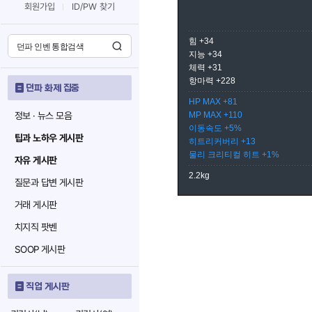
회원가입
ID/PW 찾기
힘 +34
지능 +34
체력 +31
항마력 +228
던파 화제 집중
HP MAX +81
정보 · 뉴스 모음
MP MAX +110
이동속도 +5%
팁과 노하우 게시판
히트리커버리 +13
물리 크리티컬 히트 +1%
자유 게시판
2.2kg
질문과 답변 게시판
거래 게시판
치지직 팟벤
SOOP 게시판
직업 게시판