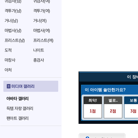
귀검사(남)
귀검사(여)
격투가(남)
격투가(여)
거너(남)
거너(여)
마법사(남)
마법사(여)
프리스트(남)
프리스트(여)
도적
나이트
마창사
총검사
아처
이 장
미디어 갤러리
이 아이템 쓸만한가요?
아바타 갤러리
최악!
별로..
보통
득템 자랑 갤러리
1점
2점
3점
팬아트 갤러리