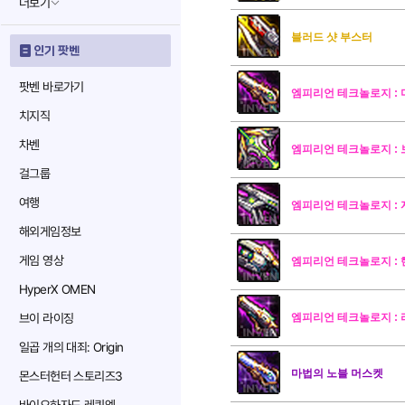
더보기
블러드 샷 부스터
인기 팟벤
팟벤 바로가기
엠피리언 테크놀로지 :
치지직
차벤
엠피리언 테크놀로지 :
걸그룹
여행
엠피리언 테크놀로지 :
해외게임정보
게임 영상
엠피리언 테크놀로지 :
HyperX OMEN
브이 라이징
엠피리언 테크놀로지 :
일곱 개의 대죄: Origin
마법의 노블 머스켓
몬스터헌터 스토리즈3