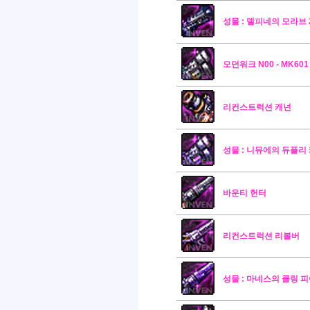
성물 : 델피네의 모라브 
모던워크 N00 - MK601
리컨스트럭션 캐넌
성물 : 니뮤에의 듀플리
바운티 헌터
리컨스트럭션 리볼버
성물 : 마네스의 클링 