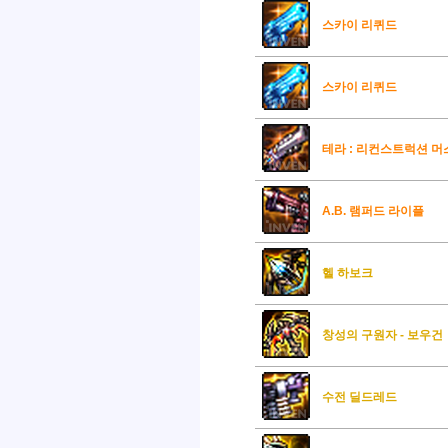
스카이 리퀴드
스카이 리퀴드
테라 : 리컨스트럭션 머
A.B. 램퍼드 라이플
헬 하보크
창성의 구원자 - 보우건
수전 딜드레드