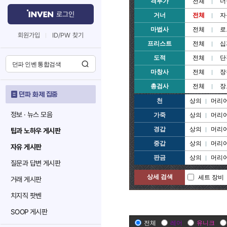
격투가
전체
너
로그인
거너
전체
자
마법사
전체
로
회원가입
ID/PW 찾기
프리스트
전체
십
도적
전체
단
마창사
전체
장
총검사
전체
장
던파 화제 집중
천
상의
머리
정보 · 뉴스 모음
가죽
상의
머리
경갑
상의
머리
팁과 노하우 게시판
중갑
상의
머리
자유 게시판
판금
상의
머리
질문과 답변 게시판
상세 검색
세트 장비
거래 게시판
치지직 팟벤
SOOP 게시판
전체
레어
유니크