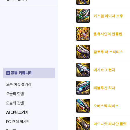
커스텀 라이져 보우
음유시인의 만돌린
팔로우 더 스타티스
메가쇼크 런처
공통 커뮤니티
오픈 이슈 갤러리
레볼루션 차지
오늘의 핫벤
오늘의 팟벤
오버스펙 라이즈
AI 그림 그리기
PC 견적 게시판
미드나잇 러시안 룰렛