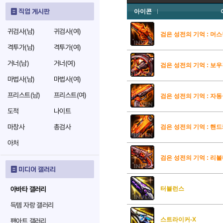
직업 게시판
아이콘
귀검사(남)
귀검사(여)
검은 성전의 기억 : 머
격투가(남)
격투가(여)
거너(남)
거너(여)
검은 성전의 기억 : 보
마법사(남)
마법사(여)
프리스트(남)
프리스트(여)
검은 성전의 기억 : 자
도적
나이트
마창사
총검사
검은 성전의 기억 : 핸
아처
검은 성전의 기억 : 리
미디어 갤러리
아바타 갤러리
터뷸런스
득템 자랑 갤러리
스트라이커-X
팬아트 갤러리