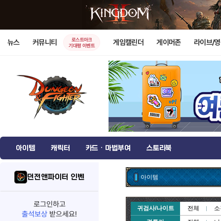
로스트아크
뉴스
커뮤니티
게임캘린더
게이머존
라이브/
기대평 이벤트
아이템
캐릭터
카드 · 마법부여
스토리북
던전앤파이터 인벤
아이템
로그인하고
귀검사/나이트
전체
소
출석보상
받으세요!