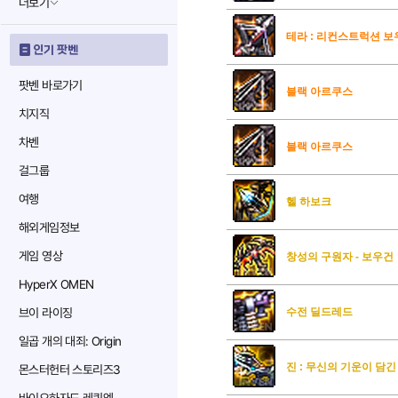
더보기
테라 : 리컨스트럭션 보
인기 팟벤
팟벤 바로가기
블랙 아르쿠스
치지직
차벤
블랙 아르쿠스
걸그룹
여행
헬 하보크
해외게임정보
게임 영상
창성의 구원자 - 보우건
HyperX OMEN
브이 라이징
수전 딜드레드
일곱 개의 대죄: Origin
진 : 무신의 기운이 담
몬스터헌터 스토리즈3