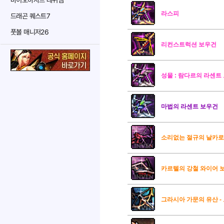
바이오하자드 레퀴엠
라스피
드래곤 퀘스트7
풋볼 매니저26
리컨스트럭션 보우건
성물 : 람다르의 라센트
마법의 라센트 보우건
소리없는 절규의 날카
카르텔의 강철 와이어 
그라시아 가문의 유산 -