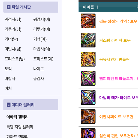
직업 게시판
아이콘
귀검사(남)
귀검사(여)
검은 성전의 기억 : 보
격투가(남)
격투가(여)
거너(남)
거너(여)
커스텀 라이져 보우
마법사(남)
마법사(여)
프리스트(남)
프리스트(여)
음유시인의 만돌린
도적
나이트
마창사
총검사
엠피리언 테크놀로지 :
아처
마법의 메가 라이트 보
미디어 갤러리
아바타 갤러리
이멘시페이트 보우건
득템 자랑 갤러리
심연의 편린 보우건S : 
팬아트 갤러리