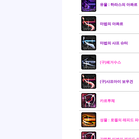
유물 : 하라스의 아콰르
마법의 아콰르
마법의 샤프 슈터
(구)페거수스
(구)샤프아이 보우건
카르투체
성물 : 로켈의 래피드 