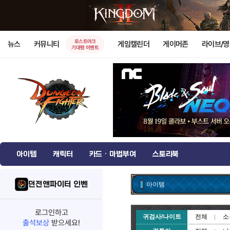
로스트아크
뉴스
커뮤니티
게임캘린더
게이머존
라이브/
기대평 이벤트
아이템
캐릭터
카드 · 마법부여
스토리북
던전앤파이터 인벤
아이템
로그인하고
귀검사/나이트
전체
소
출석보상
받으세요!