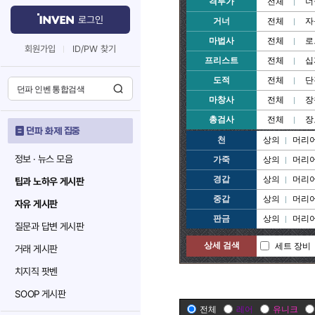
격투가
전체
너
로그인
거너
전체
자
마법사
전체
로
회원가입
ID/PW 찾기
프리스트
전체
십
도적
전체
단
마창사
전체
장
총검사
전체
장
던파 화제 집중
천
상의
머리
정보 · 뉴스 모음
가죽
상의
머리
경갑
상의
머리
팁과 노하우 게시판
중갑
상의
머리
자유 게시판
판금
상의
머리
질문과 답변 게시판
상세 검색
세트 장비
거래 게시판
치지직 팟벤
SOOP 게시판
전체
레어
유니크