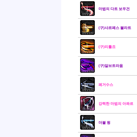
마법의 다트 보우건
(구)샤르페스 블라트
(구)리틀죠
(구)알브트라움
페거수스
강력한 마법의 아콰르
더블 윙