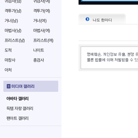
귀검사(남)
귀검사(여)
격투가(남)
격투가(여)
나도 한마디
거너(남)
거너(여)
마법사(남)
마법사(여)
프리스트(남)
프리스트(여)
도적
나이트
마창사
총검사
아처
미디어 갤러리
아바타 갤러리
득템 자랑 갤러리
팬아트 갤러리