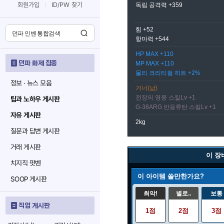
회원가입
ID/PW 찾기
독립 공격력 +359
힘 +52
항마력 +544
HP MAX +110
던파 화제 집중
MP MAX +110
물리 크리티컬 히트 +2%
정보 · 뉴스 모음
거너(남)
전장의 영웅 스킬Lv +1
팁과 노하우 게시판
G-38ARG 반응류탄 스킬Lv +1
자유 게시판
2kg
질문과 답변 게시판
거래 게시판
이 장
치지직 팟벤
이 아이템 쓸만한가요?
SOOP 게시판
최악!
별로..
보통
직업 게시판
1점
2점
3점