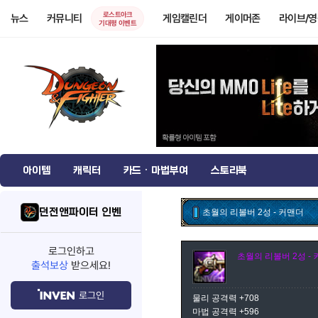
로스트아크
뉴스
커뮤니티
게임캘린더
게이머존
라이브/
기대평 이벤트
아이템
캐릭터
카드 · 마법부여
스토리북
던전앤파이터 인벤
초월의 리볼버 2성 - 커맨더
로그인하고
초월의 리볼버 2성 -
출석보상
받으세요!
로그인
물리 공격력 +708
마법 공격력 +596