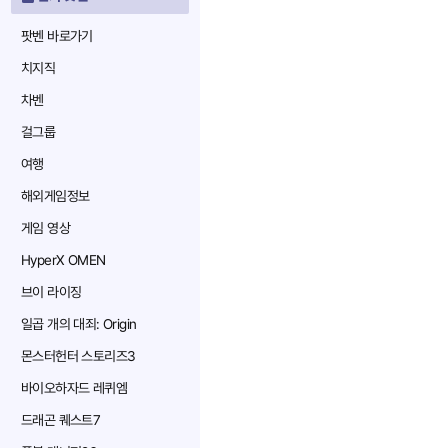
팟벤 바로가기
치지직
차벤
걸그룹
여행
해외게임정보
게임 영상
HyperX OMEN
브이 라이징
일곱 개의 대죄: Origin
몬스터헌터 스토리즈3
바이오하자드 레퀴엠
드래곤 퀘스트7