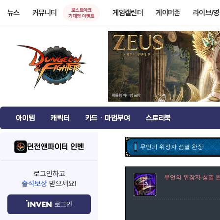
로스트아크
뉴스
커뮤니티
게임캘린더
게이머존
라이브/
기대평 이벤트
아이템
캐릭터
카드 · 마법부여
스토리북
던전앤파이터 인벤
무언의 위장자 섬멸 완장
로그인하고
무언의 위장자 섬멸 
출석보상
받으세요!
로그인