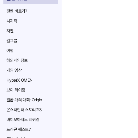
팟벤 바로가기
치지직
차벤
걸그룹
여행
해외게임정보
게임 영상
HyperX OMEN
브이 라이징
일곱 개의 대죄: Origin
몬스터헌터 스토리즈3
바이오하자드 레퀴엠
드래곤 퀘스트7