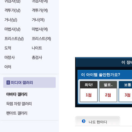
귀검사(남)
귀검사(여)
격투가(남)
격투가(여)
거너(남)
거너(여)
마법사(남)
마법사(여)
프리스트(남)
프리스트(여)
도적
나이트
마창사
총검사
이 장
아처
이 아이템 쓸만한가요?
미디어 갤러리
최악!
별로..
보통
아바타 갤러리
1점
2점
3점
득템 자랑 갤러리
팬아트 갤러리
나도 한마디