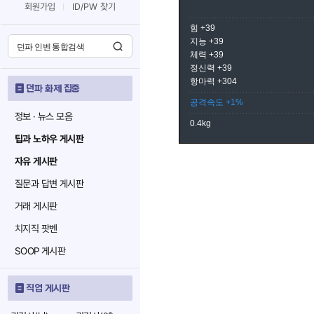
회원가입
ID/PW 찾기
힘 +39
지능 +39
체력 +39
정신력 +39
항마력 +304
던파 화제 집중
공격속도 +1%
정보 · 뉴스 모음
0.4kg
팁과 노하우 게시판
자유 게시판
질문과 답변 게시판
거래 게시판
치지직 팟벤
SOOP 게시판
직업 게시판