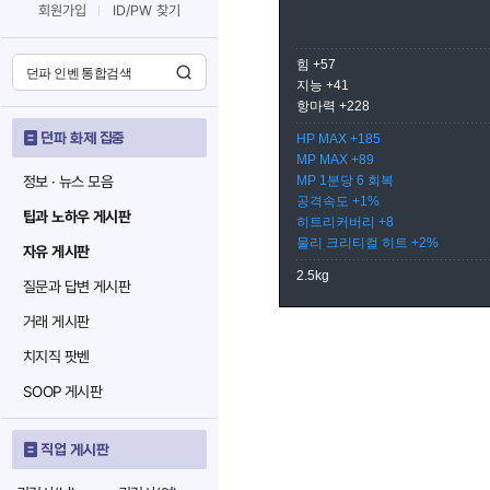
회원가입
ID/PW 찾기
힘 +57
지능 +41
항마력 +228
던파 화제 집중
HP MAX +185
MP MAX +89
정보 · 뉴스 모음
MP 1분당 6 회복
공격속도 +1%
팁과 노하우 게시판
히트리커버리 +8
물리 크리티컬 히트 +2%
자유 게시판
2.5kg
질문과 답변 게시판
거래 게시판
치지직 팟벤
SOOP 게시판
직업 게시판