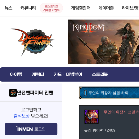
로스트아크
뉴스
커뮤니티
게임캘린더
게이머존
라이브/
기대평 이벤트
아이템
캐릭터
카드 · 마법부여
스토리북
던전앤파이터 인벤
무언의 위장자 섬멸 하의
로그인하고
무언의 위장자 섬멸 
출석보상
받으세요!
로그인
물리 방어력 +2409