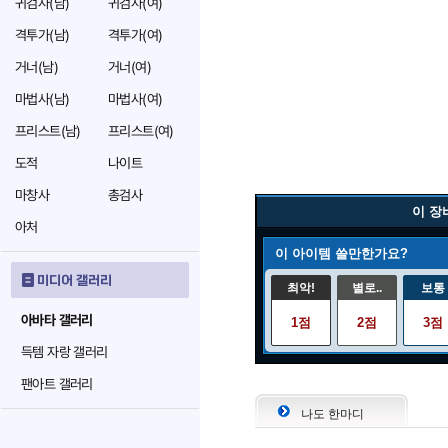
귀검사(남)
귀검사(여)
격투가(남)
격투가(여)
거너(남)
거너(여)
마법사(남)
마법사(여)
프리스트(남)
프리스트(여)
도적
나이트
마창사
총검사
이 장
아처
이 아이템 쓸만한가요?
미디어 갤러리
최악!
별로..
보통
아바타 갤러리
1점
2점
3점
득템 자랑 갤러리
팬아트 갤러리
나도 한마디