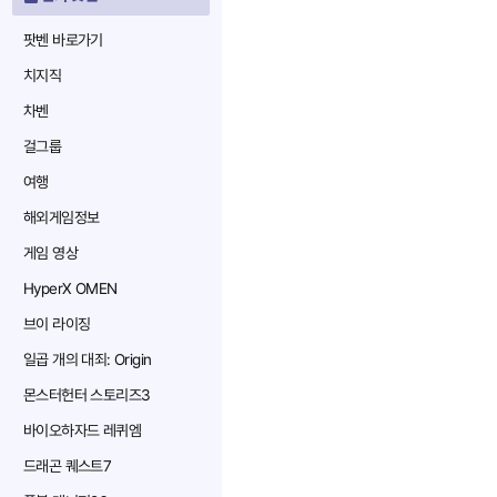
팟벤 바로가기
치지직
차벤
걸그룹
여행
해외게임정보
게임 영상
HyperX OMEN
브이 라이징
일곱 개의 대죄: Origin
몬스터헌터 스토리즈3
바이오하자드 레퀴엠
드래곤 퀘스트7