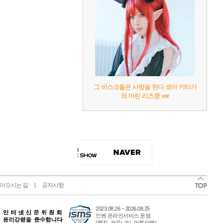
그 비스크돌은 사랑을 한다 코마 키타가
와 마린 리즈큥 ver
아오시는 길
공지사항
2023.08.26 ~ 2026.08.25
인벤 온라인서비스 운영
(웹진, 커뮤니티, 마켓인벤)