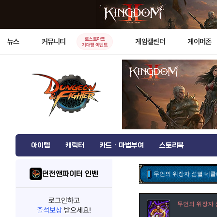
로스트아크
뉴스
커뮤니티
게임캘린더
게이머존
기대평 이벤트
아이템
캐릭터
카드 · 마법부여
스토리북
던전앤파이터 인벤
무언의 위장자 섬멸 네
로그인하고
무언의 위장자 
출석보상
받으세요!