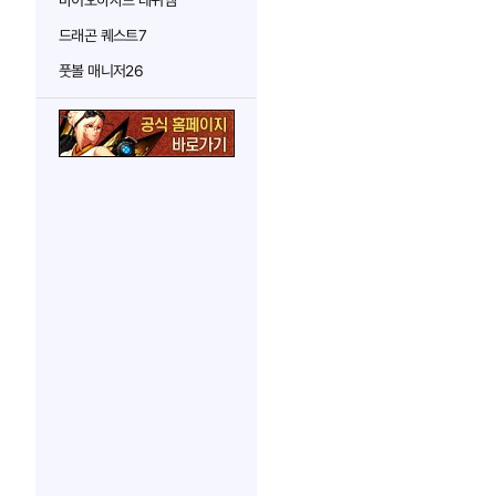
바이오하자드 레퀴엠
드래곤 퀘스트7
풋볼 매니저26