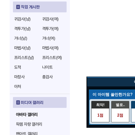
직업 게시판
귀검사(남)
귀검사(여)
격투가(남)
격투가(여)
거너(남)
거너(여)
마법사(남)
마법사(여)
프리스트(남)
프리스트(여)
도적
나이트
마창사
총검사
아처
이 아이템 쓸만한가요?
미디어 갤러리
최악!
별로..
아바타 갤러리
1점
2점
득템 자랑 갤러리
팬아트 갤러리