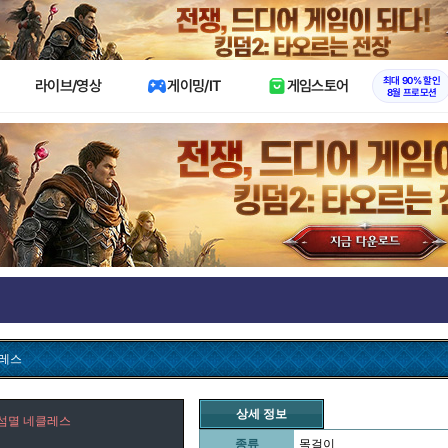
X
최대 90% 할인
라이브/영상
게이밍/IT
게임스토어
8월 프로모션
클레스
상세 정보
섬멸 네클레스
종류
목걸이