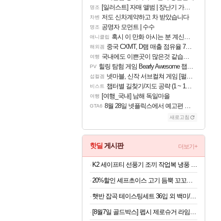
[일러스트] 자매 앨범 | 장난기 가득한 오후의 공원 (리메이크판)
명조
저도 신차계약하고 차 받았습니다
차벤
공명자 모먼트 | 수수
명조
혹시 이 만화 아시는 분 계신가요
애니클립
중국 CXMT, D램 매출 점유율 7%…글로벌 4위로 부상
해외겜
국내에도 이쁜곳이 많은것 같습니다
여행
힐링 탐험 게임 Bearly Awesome 챕터 1 트레일러
PV
넷마블, 신작 서브컬쳐 게임 [펄 인 블루] 티저 사이트 오픈
섭컬겜
챕터별 길찾기/지도 공략 (1 ~ 12장)
비스트
[여행_국내] 남해 독일마을
여행
8월 28일 넷플릭스에서 예고편 공개 예정
GTA6
새로고침
핫딜
게시판
더보기+
K2 세이프티 선풍기 조끼 작업복 냉풍 쿨링 에어 조끼 여름작업복상의 에어윈드자켓2
20%할인 셰프초이스 고기 듬뿍 꼬꼬랑땡, 700g, 3개
햇반 잡곡 테이스팅세트 36입 외 백미/잡곡 36개,24개 실속구성
[8월7일 골드박스] 펩시 제로슈거 라임향 무라벨, 300ml, 20개