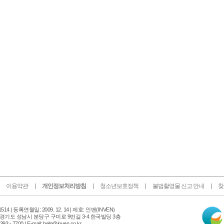
이용약관
개인정보처리방침
청소년보호정책
불법촬영물 신고 안내
찾
인
14 |
등록연월일: 2009. 12. 14 | 제호: 인벤
(INVEN)
터
 경기도 성남시 분당구 구미로 9번길 3-4 한국빌딩 3층
넷
 - 7700 | E-mail: help@inven.co.kr