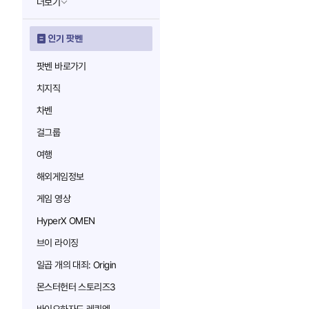
더보기
인기 팟벤
팟벤 바로가기
치지직
차벤
걸그룹
여행
해외게임정보
게임 영상
HyperX OMEN
브이 라이징
일곱 개의 대죄: Origin
몬스터헌터 스토리즈3