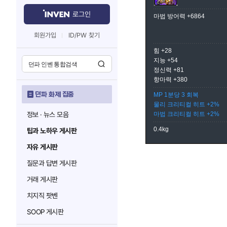
로그인
마법 방어력 +6864
회원가입
ID/PW 찾기
힘 +28
지능 +54
정신력 +81
항마력 +380
던파 화제 집중
MP 1분당 3 회복
물리 크리티컬 히트 +2%
정보 · 뉴스 모음
마법 크리티컬 히트 +2%
0.4kg
팁과 노하우 게시판
자유 게시판
질문과 답변 게시판
거래 게시판
치지직 팟벤
SOOP 게시판