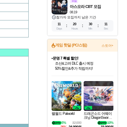
모집
아스오라 CBT 모집
08.19
참가자 모집까지 남은 기간
11
20
30
10
Days
Hours
Min
Sec
게임 핫딜 (PC/스팀)
스토어+
문명 7 특별 할인!
조선&고려 DLC 출시 예정
50%할인&추가 적립까지!
인벤게임즈 8월 특별 할인!
드래곤소드: 어웨이크닝 입점!
마블 투혼 파이팅 소울즈 정식출시!
귀무자: 검의 길 예약 판매 중!
비스트 오브 리인카네이션 정식 출시!
커세어 코브 출시 기념 할인!
더 렐릭 퍼스트 가디언 정식 출시
베데스다 40주년 기념 할인 중!
캡콤 프렌차이즈 할인 진행 중!
캡콤 일부 상품 상시 할인
스타워즈 은하계 레이서
로블록스 기프트 카드 공식 입점
인기 퍼블리셔 모음!
스팀으로 만나는 드래곤소드!
마블 히어로 총 출동&화려한 격투!
10% 할인과
게임프릭 신작 IP
해적'섬'을 발전시키자!
설화x하드코어 액션!
베데스다의 명작들을
몬헌, 바하 등 인기 IP를
몬헌 와일즈 & 드래곤즈 도그마2
인벤게임즈에서 10% 추가 적립
Robux를 가장 안전하고
최대 90% 할인가를 만나보세요!
네이버혜택과 함께 만나보세요!
네이버 포인트 혜택까지!
이니&베니 혜택까지!
네이버 혜택가와 함께 예약하세요!
할인&네이버혜택으로 만나보세요!
네이버페이 혜택과 만나보세요!
40주년 프로모션으로 만나보세요!
할인가에 만나보세요!
일부 에디션 상시 할인!
혜택으로 예약 판매 중
편안하게 충전하세요
팰월드 Palworld
드래곤소드 어웨이
크닝 DragonSword A
wakening
5%
32,000
10%