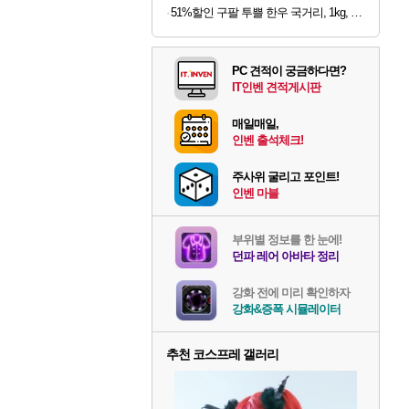
51%할인 구팔 투쁠 한우 국거리, 1kg, 1개
PC 견적이 궁금하다면?
IT인벤 견적게시판
매일매일,
인벤 출석체크!
주사위 굴리고 포인트!
인벤 마블
부위별 정보를 한 눈에!
던파 레어 아바타 정리
강화 전에 미리 확인하자
강화&증폭 시뮬레이터
추천 코스프레 갤러리