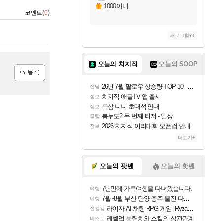
1000이니
코멘트(
0
)
새로고침
오늘의 치지직
오늘의 SOOP
등록
26년 7월 팔로우 상승량 TOP 30 - 월간 치지직
잡담
치지직 애플TV 앱 출시
정보
룩삼 니니 초대석 안내
정보
봉누도2 두 번째 티저 - 일상
클립
2026 치지직 이리대회 오픈컵 안내
정보
더보기+
오늘의 팟벤
오늘의 핫벤
7년만에 가족여행을 다녀왔습니다.
여행
7월~8월 부산-단양-충주-울진 다녀왔어요~
여행
라이자 AI 채팅 RPG 게임 [RyzaChat: AI] 공개
섭컬겜
레벨업 능력치와 스킬의 상관관계
비스트