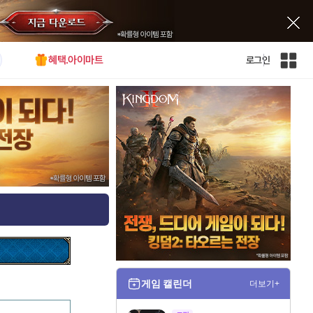
혜택.아이마트
로그인
인
벤
전
체
사
이
트
맵
게임 캘린더
더보기+