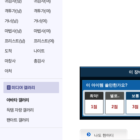
귀검사(남)
귀검사(여)
격투가(남)
격투가(여)
거너(남)
거너(여)
마법사(남)
마법사(여)
프리스트(남)
프리스트(여)
도적
나이트
마창사
총검사
아처
이 장
이 아이템 쓸만한가요?
미디어 갤러리
최악!
별로..
보통
아바타 갤러리
1점
2점
3점
득템 자랑 갤러리
팬아트 갤러리
나도 한마디