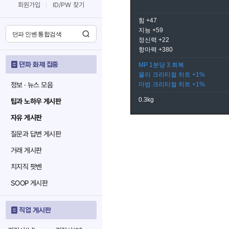
회원가입
ID/PW 찾기
힘 +47
지능 +59
정신력 +22
항마력 +380
던파 화제 집중
MP 1분당 3 회복
물리 크리티컬 히트 +1%
정보 · 뉴스 모음
마법 크리티컬 히트 +1%
0.3kg
팁과 노하우 게시판
자유 게시판
질문과 답변 게시판
거래 게시판
치지직 팟벤
SOOP 게시판
직업 게시판