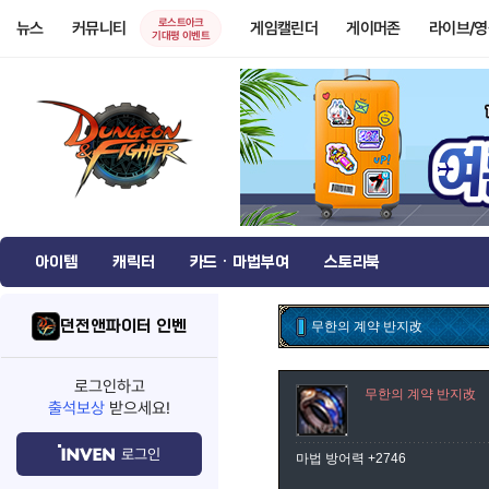
로스트아크
뉴스
커뮤니티
게임캘린더
게이머존
라이브/
기대평 이벤트
아이템
캐릭터
카드 · 마법부여
스토리북
던전앤파이터 인벤
무한의 계약 반지改
로그인하고
무한의 계약 반지改
출석보상
받으세요!
로그인
마법 방어력 +2746