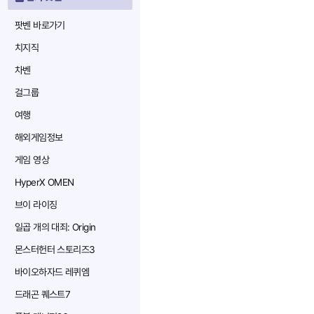
팟벤 바로가기
치지직
차벤
걸그룹
여행
해외게임정보
게임 영상
HyperX OMEN
브이 라이징
일곱 개의 대죄: Origin
몬스터헌터 스토리즈3
바이오하자드 레퀴엠
드래곤 퀘스트7