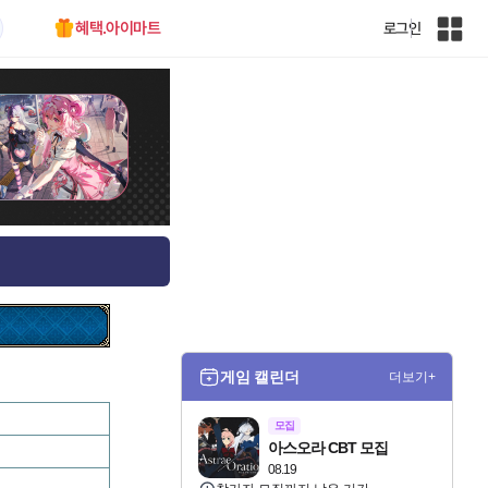
혜택.아이마트
로그인
인
벤
전
체
사
이
트
맵
게임 캘린더
더보기+
모집
아스오라 CBT 모집
08.19