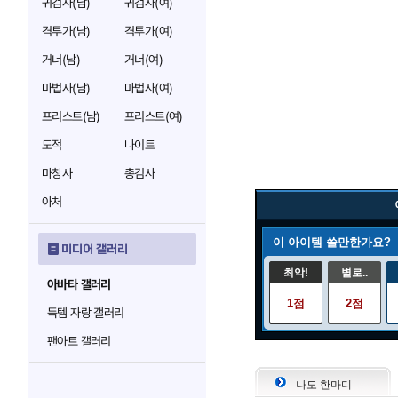
귀검사(남)
귀검사(여)
격투가(남)
격투가(여)
거너(남)
거너(여)
마법사(남)
마법사(여)
프리스트(남)
프리스트(여)
도적
나이트
마창사
총검사
아처
이 아이템 쓸만한가요?
미디어 갤러리
최악!
별로..
아바타 갤러리
1점
2점
득템 자랑 갤러리
팬아트 갤러리
나도 한마디