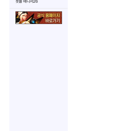
풋볼 매니저26