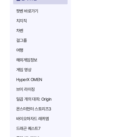
팟벤 바로가기
치지직
차벤
걸그룹
여행
해외게임정보
게임 영상
HyperX OMEN
브이 라이징
일곱 개의 대죄: Origin
몬스터헌터 스토리즈3
바이오하자드 레퀴엠
드래곤 퀘스트7