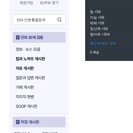
회원가입
ID/PW 찾기
힘 +58
지능 +58
체력 +58
정신력 +58
항마력 +304
던파 화제 집중
캐스트속도 +1%
정보 · 뉴스 모음
0.4kg
팁과 노하우 게시판
자유 게시판
질문과 답변 게시판
거래 게시판
치지직 팟벤
SOOP 게시판
직업 게시판