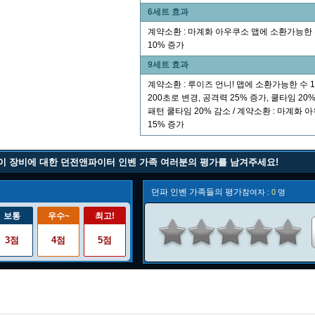
6세트 효과
계약소환 : 마계화 아우쿠소 맵에 소환가능한 수
10% 증가
9세트 효과
계약소환 : 루이즈 언니! 맵에 소환가능한 수 
200초로 변경, 공격력 25% 증가, 쿨타임 20
패턴 쿨타임 20% 감소 / 계약소환 : 마계화
15% 증가
이 장비에 대한 던전앤파이터 인벤 가족 여러분의 평가를 남겨주세요!
던파 인벤 가족들의 평가
참여자 :
0
명
보통
우수~
최고!
3점
4점
5점