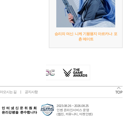
승리의 여신: 니케 기묭묭지 아르카나: 포
츈 메이트
아오시는 길
공지사항
2023.08.26 ~ 2026.08.25
인벤 온라인서비스 운영
(웹진, 커뮤니티, 마켓인벤)