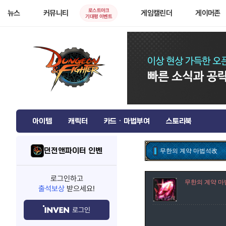
로스트아크
뉴스
커뮤니티
게임캘린더
게이머존
기대평 이벤트
아이템
캐릭터
카드 · 마법부여
스토리북
던전앤파이터 인벤
무한의 계약 마법석改
로그인하고
무한의 계약 
출석보상
받으세요!
로그인