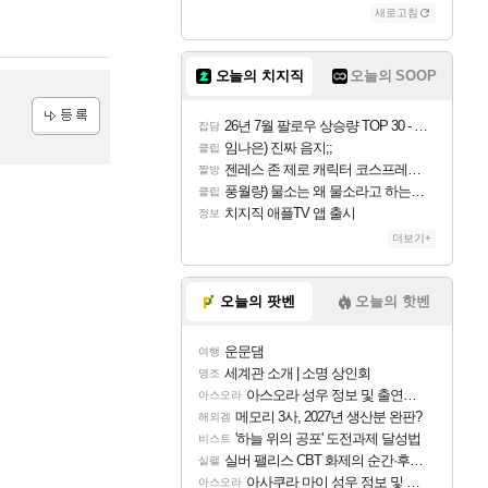
새로고침
오늘의 치지직
오늘의 SOOP
26년 7월 팔로우 상승량 TOP 30 - 월간 치지직
잡담
등록
임나은) 진짜 음지;;
클립
젠레스 존 제로 캐릭터 코스프레한 꽁주
짤방
풍월량) 물소는 왜 물소라고 하는거야? 아! 그만 ㅋㅋ
클립
치지직 애플TV 앱 출시
정보
더보기+
오늘의 팟벤
오늘의 핫벤
운문댐
여행
세계관 소개 | 소명 상인회
명조
아스오라 성우 정보 및 출연작 모음
아스오라
메모리 3사, 2027년 생산분 완판?
해외겜
'하늘 위의 공포' 도전과제 달성법
비스트
실버 팰리스 CBT 화제의 순간·후기 모음
실팰
아사쿠라 마이 성우 정보 및 주요 필모
아스오라