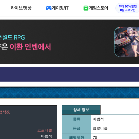
최대 90% 할인
라이브/영상
게이밍/IT
게임스토어
8월 프로모션
상세 정보
마법석改
종류
마법석
등급
크로니클
크로니클
마법석
레벨제한
70