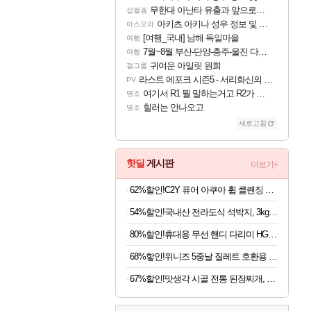
무한대 아난타 유출과 앞으로의 예상 (루머)
섭컬겜
아키츠 아키나 성우 정보 및 주요 필모
아스오라
[여행_국내] 남해 독일마을
여행
7월~8월 부산-단양-충주-울진 다녀왔어요~
여행
귀여운 아일릿 원희
걸그룹
라스트 에포크 시즌5 - 서리화신의 분노 티저
PV
여기서 R1 뭘 말하는거고 R2가 뭘말하는걸까요?
명조
힐러는 안나오고
명조
새로고침
핫딜
게시판
더보기+
62%할인!C2Y 퓨어 아쿠아 휩 클렌징 폼, 120ml, 4개
54%할인!국내산 전라도식 석박지, 3kg, 1개
80%할인!휴대용 무선 핸디 다리미 HG-Y01, 화이트, 1개
68%핳인!위니즈 5중날 질레트 호환용 면도기날 세트, 면도기 1개 + 면도날 12개입
67%할인!맛생각 시골 전통 된장찌개, 600g, 5개