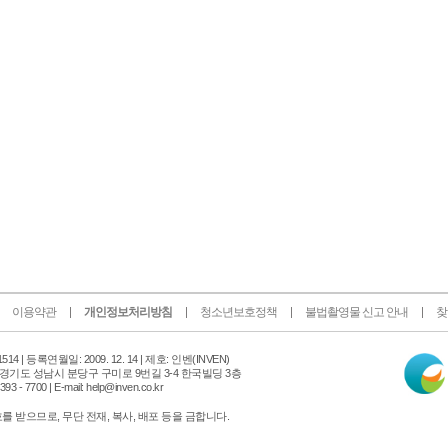
이용약관
개인정보처리방침
청소년보호정책
불법촬영물 신고 안내
찾
인
14 |
등록연월일: 2009. 12. 14 | 제호: 인벤
(INVEN)
터
 경기도 성남시 분당구 구미로 9번길 3-4 한국빌딩 3층
넷
 - 7700 | E-mail: help@inven.co.kr
신
문
 받으므로, 무단 전재, 복사, 배포 등을 금합니다.
위
원