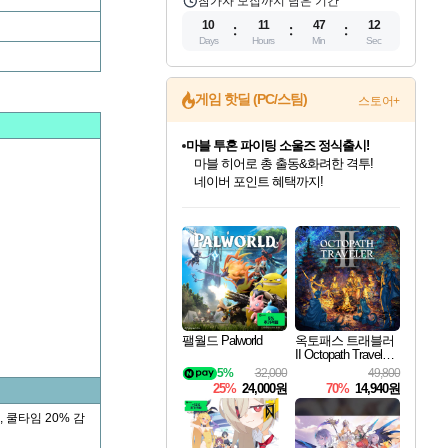
참가자 모집까지 남은 기간
10
11
47
11
Days
Hours
Min
Sec
게임 핫딜 (PC/스팀)
스토어+
마블 투혼 파이팅 소울즈 정식출시!
마블 히어로 총 출동&화려한 격투!
네이버 포인트 혜택까지!
인벤게임즈 8월 특별 할인!
드래곤소드: 어웨이크닝 입점!
문명 7 특별 할인!
귀무자: 검의 길 예약 판매 중!
비스트 오브 리인카네이션 정식 출시!
커세어 코브 출시 기념 할인!
더 렐릭 퍼스트 가디언 정식 출시
베데스다 40주년 기념 할인 중!
캡콤 프렌차이즈 할인 진행 중!
캡콤 일부 상품 상시 할인
스타워즈 은하계 레이서
로블록스 기프트 카드 공식 입점
인기 퍼블리셔 모음!
스팀으로 만나는 드래곤소드!
조선&고려 DLC 출시 예정
10% 할인과
게임프릭 신작 IP
해적'섬'을 발전시키자!
설화x하드코어 액션!
베데스다의 명작들을
몬헌, 바하 등 인기 IP를
몬헌 와일즈 & 드래곤즈 도그마2
인벤게임즈에서 10% 추가 적립
Robux를 가장 안전하고
최대 90% 할인가를 만나보세요!
네이버혜택과 함께 만나보세요!
50%할인&추가 적립까지!
이니&베니 혜택까지!
네이버 혜택가와 함께 예약하세요!
할인&네이버혜택으로 만나보세요!
네이버페이 혜택과 만나보세요!
40주년 프로모션으로 만나보세요!
할인가에 만나보세요!
일부 에디션 상시 할인!
혜택으로 예약 판매 중
편안하게 충전하세요
팰월드 Palworld
옥토패스 트래블러
II Octopath Traveler I
I
5%
32,000
49,800
25%
24,000원
70%
14,940원
 쿨타임 20% 감