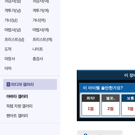
귀검사(남)
귀검사(여)
격투가(남)
격투가(여)
거너(남)
거너(여)
마법사(남)
마법사(여)
프리스트(남)
프리스트(여)
도적
나이트
마창사
총검사
아처
이 장
미디어 갤러리
이 아이템 쓸만한가요?
아바타 갤러리
최악!
별로..
보통
득템 자랑 갤러리
1점
2점
3점
팬아트 갤러리