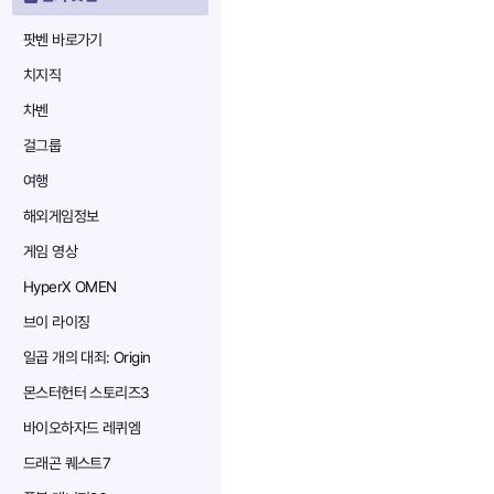
팟벤 바로가기
치지직
차벤
걸그룹
여행
해외게임정보
게임 영상
HyperX OMEN
브이 라이징
일곱 개의 대죄: Origin
몬스터헌터 스토리즈3
바이오하자드 레퀴엠
드래곤 퀘스트7