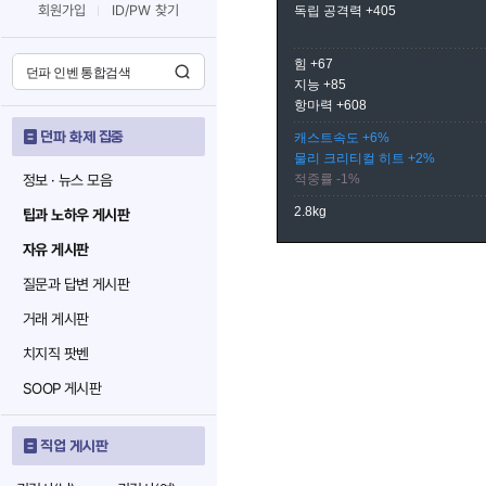
회원가입
ID/PW 찾기
독립 공격력 +405
힘 +67
지능 +85
항마력 +608
던파 화제 집중
캐스트속도 +6%
물리 크리티컬 히트 +2%
정보 · 뉴스 모음
적중률 -1%
2.8kg
팁과 노하우 게시판
자유 게시판
질문과 답변 게시판
거래 게시판
치지직 팟벤
SOOP 게시판
직업 게시판