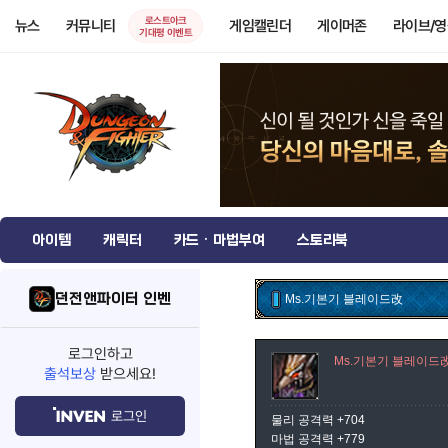
로스트아크
뉴스
커뮤니티
게임캘린더
게이머존
라이브/
기대평 이벤트
아이템
캐릭터
카드 · 마법부여
스토리북
던전앤파이터 인벤
Ms.기본기 블레이드改
로그인하고
Ms.기본기 블레이드
출석보상
받으세요!
로그인
물리 공격력 +704
마법 공격력 +779