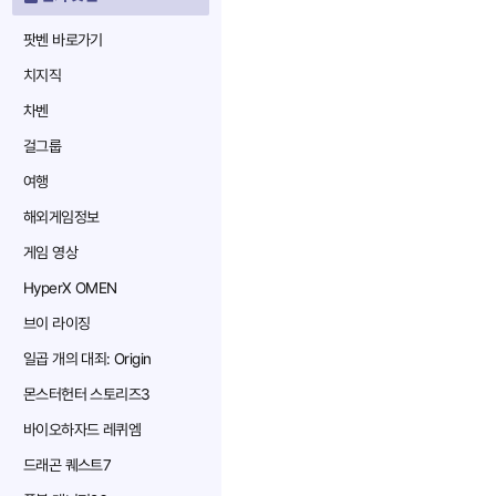
팟벤 바로가기
치지직
차벤
걸그룹
여행
해외게임정보
게임 영상
HyperX OMEN
브이 라이징
일곱 개의 대죄: Origin
몬스터헌터 스토리즈3
바이오하자드 레퀴엠
드래곤 퀘스트7