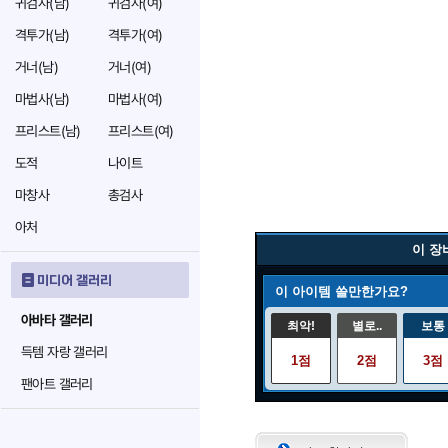
귀검사(남)
귀검사(여)
격투가(남)
격투가(여)
거너(남)
거너(여)
마법사(남)
마법사(여)
프리스트(남)
프리스트(여)
도적
나이트
마창사
총검사
아처
이 장
미디어 갤러리
이 아이템 쓸만한가요?
아바타 갤러리
최악!
별로..
보통
득템 자랑 갤러리
1점
2점
3점
팬아트 갤러리