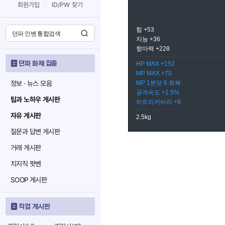
회원가입
ID/PW 찾기
힘 +53
지능 +36
항마력 +228
던파 화제 집중
HP MAX +152
MP MAX +70
정보 · 뉴스 모음
MP 1분당 6 회복
공격속도 +1.5%
팁과 노하우 게시판
히트리커버리 +8
자유 게시판
2.5kg
질문과 답변 게시판
거래 게시판
치지직 팟벤
SOOP 게시판
직업 게시판