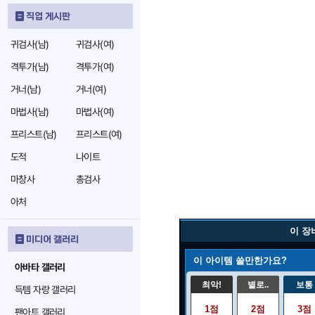
직업 게시판
귀검사(남)
귀검사(여)
격투가(남)
격투가(여)
거너(남)
거너(여)
마법사(남)
마법사(여)
프리스트(남)
프리스트(여)
도적
나이트
마창사
총검사
아처
이 장
미디어 갤러리
이 아이템 쓸만한가요?
아바타 갤러리
최악!
별로..
보통
득템 자랑 갤러리
1점
2점
3점
팬아트 갤러리