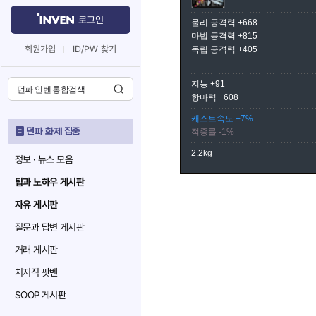
로그인
물리 공격력 +668
마법 공격력 +815
회원가입
ID/PW 찾기
독립 공격력 +405
지능 +91
항마력 +608
캐스트속도 +7%
던파 화제 집중
적중률 -1%
2.2kg
정보 · 뉴스 모음
팁과 노하우 게시판
자유 게시판
질문과 답변 게시판
거래 게시판
치지직 팟벤
SOOP 게시판