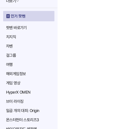
더보기
인기 팟벤
팟벤 바로가기
치지직
차벤
걸그룹
여행
해외게임정보
게임 영상
HyperX OMEN
브이 라이징
일곱 개의 대죄: Origin
몬스터헌터 스토리즈3