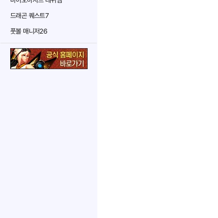
바이오하자드 레퀴엠
드래곤 퀘스트7
풋볼 매니저26