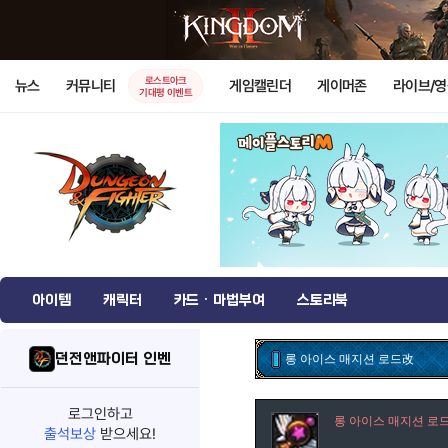
로스트아크
뉴스
커뮤니티
게임캘린더
게이머존
라이브/
기대평 이벤트
아이템
캐릭터
카드 · 마법부여
스토리북
던전앤파이터 인벤
롱 아이스 매지션 로드改
로그인하고
롱 아이스 매지션 로
출석보상
받으세요!