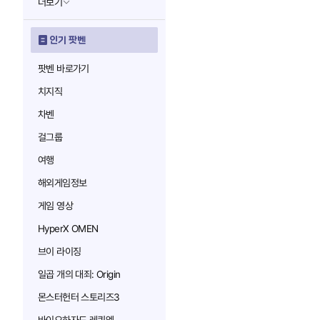
더보기
인기 팟벤
팟벤 바로가기
치지직
차벤
걸그룹
여행
해외게임정보
게임 영상
HyperX OMEN
브이 라이징
일곱 개의 대죄: Origin
몬스터헌터 스토리즈3