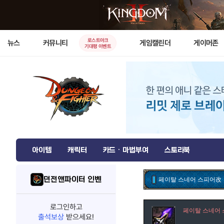
로스트아크
뉴스
커뮤니티
게임캘린더
게이머존
기대평 이벤트
아이템
캐릭터
카드 · 마법부여
스토리북
던전앤파이터 인벤
페이탈 스네어 스피어改
로그인하고
페이탈 스네어
출석보상
받으세요!