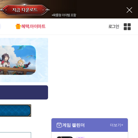
혜택.아이마트
로그인
인
벤
전
체
사
이
트
맵
게임 캘린더
더보기+