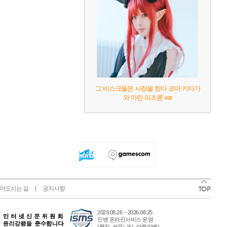
그 비스크돌은 사랑을 한다 코마 키타가
와 마린 리즈큥 ver
아오시는 길
공지사항
2023.08.26 ~ 2026.08.25
인벤 온라인서비스 운영
(웹진, 커뮤니티, 마켓인벤)