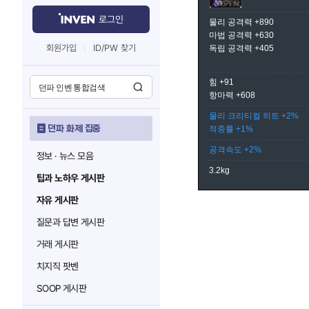
로그인
물리 공격력 +890
마법 공격력 +630
회원가입
ID/PW 찾기
독립 공격력 +405
힘 +91
항마력 +608
물리 크리티컬 히트 +2%
던파 화제 집중
적중률 +1%
공격속도 +2%
정보 · 뉴스 모음
3.2kg
팁과 노하우 게시판
자유 게시판
질문과 답변 게시판
거래 게시판
치지직 팟벤
SOOP 게시판