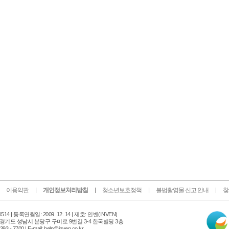
이용약관
개인정보처리방침
청소년보호정책
불법촬영물 신고 안내
찾
인
14 |
등록연월일: 2009. 12. 14 | 제호: 인벤
(INVEN)
터
 경기도 성남시 분당구 구미로 9번길 3-4 한국빌딩 3층
넷
 - 7700 | E-mail: help@inven.co.kr