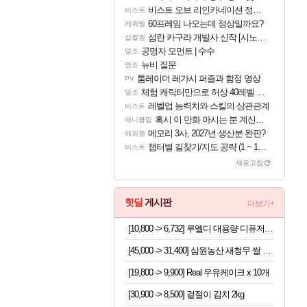
비스트 오브 리인카네이션 정보/공략글 모음
비스트
60프레임 나오는데 정상일까요?
레퀴엠
섬란 카구라 개발사 신작 [시노비 넥서스] 연내 출시 예정
섭컬겜
공명자 모먼트 | 수수
명조
뉴비 질문
명조
툼레이더 레가시 퍼즐과 함정 영상
PV
체험 캐릭터만으로 허상 40레벨 하이와티아 5분 컷!｜에이메스·린네·모니에 명함
명조
레벨업 능력치와 스킬의 상관관계
비스트
혹시 이 만화 아시는 분 계신가요
애니클립
메모리 3사, 2027년 생산분 완판?
해외겜
챕터별 길찾기/지도 공략 (1 ~ 12장)
비스트
새로고침
핫딜
게시판
더보기+
[10,800 -> 6,732] 루엘디 대용량 디퓨저 500ml
[45,000 -> 31,400] 삼원농산 새청무 쌀 상등급 10kg
[19,800 -> 9,900] Real 우유케이크 x 10개
[30,900 -> 8,500] 겉절이 김치 2kg