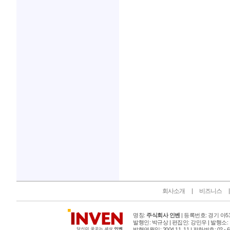
인벤 공식 미디어 파트너 및 제휴 파트너
회사소개
비즈니스
명칭:
주식회사 인벤
| 등록번호: 경기 아515
발행인: 박규상 | 편집인: 강민우 |
발행소:
발행연월일: 2004 11. 11 |
전화번호: 02 - 6393