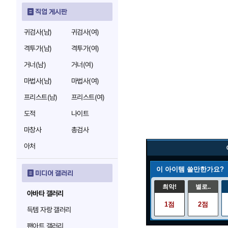
직업 게시판
귀검사(남)
귀검사(여)
격투가(남)
격투가(여)
거너(남)
거너(여)
마법사(남)
마법사(여)
프리스트(남)
프리스트(여)
도적
나이트
마창사
총검사
아처
이 아이템 쓸만한가요?
미디어 갤러리
최악!
별로..
아바타 갤러리
1점
2점
득템 자랑 갤러리
팬아트 갤러리