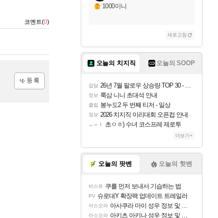
1000이니
코멘트(
0
)
새로고침
오늘의 치지직
오늘의 SOOP
26년 7월 팔로우 상승량 TOP 30 - 월간 치지직
잡담
등록
룩삼 니니 초대석 안내
정보
봉누도2 두 번째 티저 - 일상
클립
2026 치지직 이리대회 오픈컵 안내
정보
초ㅇㅎ) 수녀 코스프레 제로투
ㅗㅜㅑ
더보기+
오늘의 팟벤
오늘의 핫벤
쿠를 먼저 보내서 기습하는 법
비스트
슈로대Y 확장팩 업데이트 트레일러
PV
아사쿠라 마이 성우 정보 및 주요 필모
아스오라
아키츠 아키나 성우 정보 및 주요 필모
아스오라