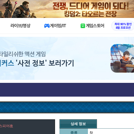
X
최대 90% 할인
라이브/영상
게이밍/IT
게임스토어
8월 프로모션
상세 정보
 스피어改
종류
창