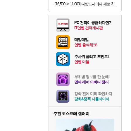
[16,500 -> 11,000] 나랑드사이다 제로 345ml x 24개
PC 견적이 궁금하다면?
IT인벤 견적게시판
매일매일,
인벤 출석체크!
주사위 굴리고 포인트!
인벤 마블
부위별 정보를 한 눈에!
던파 레어 아바타 정리
강화 전에 미리 확인하자
강화&증폭 시뮬레이터
추천 코스프레 갤러리