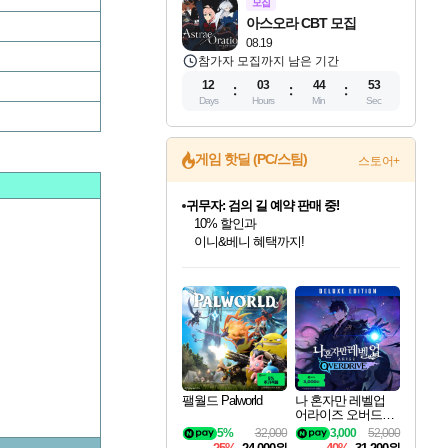
모집
아스오라 CBT 모집
08.19
참가자 모집까지 남은 기간
12
03
44
52
Days
Hours
Min
Sec
게임 핫딜 (PC/스팀)
스토어+
귀무자: 검의 길 예약 판매 중!
10% 할인과
이니&베니 혜택까지!
인벤게임즈 8월 특별 할인!
드래곤소드: 어웨이크닝 입점!
문명 7 특별 할인!
비스트 오브 리인카네이션 정식 출시!
커세어 코브 출시 기념 할인!
더 렐릭 퍼스트 가디언 정식 출시
베데스다 40주년 기념 할인 중!
마블 투혼 파이팅 소울즈 예약 판매 중!
캡콤 프렌차이즈 할인 진행 중!
캡콤 일부 상품 상시 할인
스타워즈 은하계 레이서
로블록스 기프트 카드 공식 입점
인기 퍼블리셔 모음!
스팀으로 만나는 드래곤소드!
조선&고려 DLC 출시 예정
게임프릭 신작 IP
해적'섬'을 발전시키자!
설화x하드코어 액션!
베데스다의 명작들을
마블 히어로 총 출동&화려한 격투!
몬헌, 바하 등 인기 IP를
몬헌 와일즈 & 드래곤즈 도그마2
인벤게임즈에서 10% 추가 적립
Robux를 가장 안전하고
최대 90% 할인가를 만나보세요!
네이버혜택과 함께 만나보세요!
50%할인&추가 적립까지!
네이버 혜택가와 함께 예약하세요!
할인&네이버혜택으로 만나보세요!
네이버페이 혜택과 만나보세요!
40주년 프로모션으로 만나보세요!
네이버 포인트 혜택까지!
할인가에 만나보세요!
일부 에디션 상시 할인!
혜택으로 예약 판매 중
편안하게 충전하세요
팰월드 Palworld
나 혼자만 레벨업
어라이즈 오버드라
이브 디럭스 에디션
5%
32,000
3,000
52,000
Solo Leveling Arise