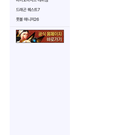
바이오하자드 레퀴엠
드래곤 퀘스트7
풋볼 매니저26