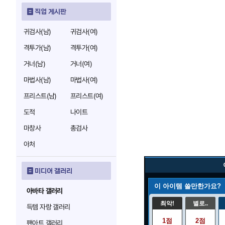
직업 게시판
귀검사(남)
귀검사(여)
격투가(남)
격투가(여)
거너(남)
거너(여)
마법사(남)
마법사(여)
프리스트(남)
프리스트(여)
도적
나이트
마창사
총검사
아처
미디어 갤러리
이 아이템 쓸만한가요?
아바타 갤러리
최악!
별로..
득템 자랑 갤러리
1점
2점
팬아트 갤러리