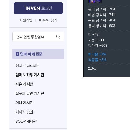
로그인
물리 공격력 +704
마법 공격력 +741
회원가입
ID/PW 찾기
독립 공격력 +404
물리 방어력 +803
힘 +75
지능 +100
항마력 +608
던파 화제 집중
회피율 +3%
적중률 +2%
정보 · 뉴스 모음
2.3kg
팁과 노하우 게시판
자유 게시판
질문과 답변 게시판
거래 게시판
치지직 팟벤
SOOP 게시판