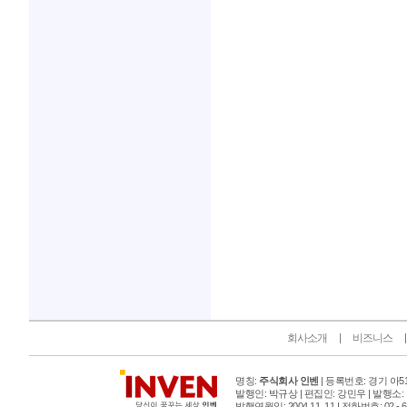
인벤 공식 미디어 파트너 및 제휴 파트너
회사소개
비즈니스
명칭:
주식회사 인벤
| 등록번호: 경기 아515
발행인: 박규상 | 편집인: 강민우 |
발행소:
발행연월일: 2004 11. 11 |
전화번호: 02 - 6393