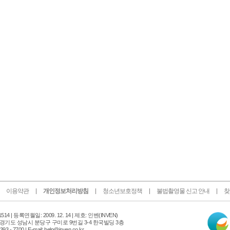
이용약관
개인정보처리방침
청소년보호정책
불법촬영물 신고 안내
찾
인
14 |
등록연월일: 2009. 12. 14 | 제호: 인벤
(INVEN)
터
 경기도 성남시 분당구 구미로 9번길 3-4 한국빌딩 3층
넷
 - 7700 | E-mail: help@inven.co.kr