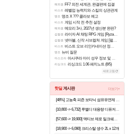
FF7 외전 세계관, 완결편에 집결
해외겜
레벨업 능력치와 스킬의 상관관계
비스트
명조 X ??? 콜라보 예고
명조
게임 시작 전 추천 설정
비스트
메모리 3사, 2027년 생산분 완판?
해외겜
라이자 AI 채팅 RPG 게임 [RyzaChat: AI] 공개
섭컬겜
넷마블, 신작 서브컬쳐 게임 [펄 인 블루] 티저 사이트 오픈
섭컬겜
비스트 오브 리인카네이션 정보/공략글 모음
비스트
뉴비 질문
명조
아사쿠라 마이 성우 정보 및 주요 필모
아스오라
리싱크드 1.06 패치노트 (8/5)
리싱크드
새로고침
핫딜
게시판
더보기+
[48%] 고농축 피죤 보타닉 섬유유연제 프리지아 자몽, 1.3L, 4개
[10,800 -> 6,732] 루엘디 대용량 디퓨저 500ml
[57,600 -> 19,900] 액티브 제로 밀크쉐이크 250ml x 18개
[18,900 -> 6,090] 크리스탈 생수 2L x 12개