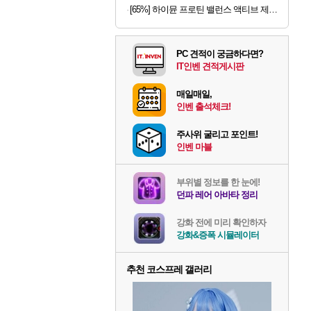
[65%] 하이뮨 프로틴 밸런스 액티브 제로, 밀크쉐이크, 250ml, 18개
PC 견적이 궁금하다면?
IT인벤 견적게시판
매일매일,
인벤 출석체크!
주사위 굴리고 포인트!
인벤 마블
부위별 정보를 한 눈에!
던파 레어 아바타 정리
강화 전에 미리 확인하자
강화&증폭 시뮬레이터
추천 코스프레 갤러리