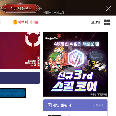
혜택.아이마트
로그인
인
벤
전
체
사
이
트
맵
게임 캘린더
더보기+