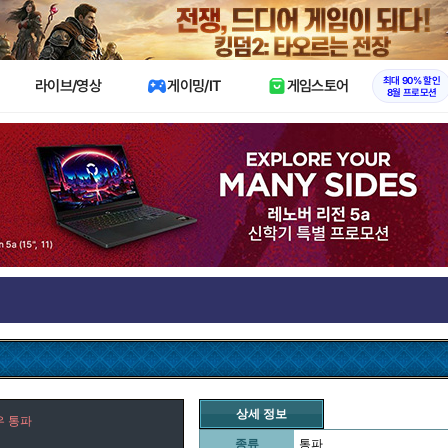
X
최대 90% 할인
라이브/영상
게이밍/IT
게임스토어
8월 프로모션
상세 정보
우 통파
종류
통파