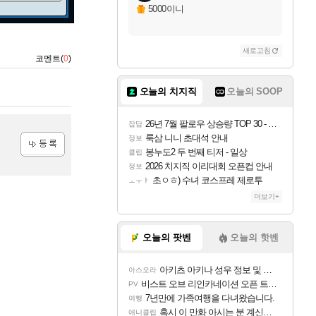
5000이니
새로고침
코멘트(
0
)
오늘의 치지직
오늘의 SOOP
26년 7월 팔로우 상승량 TOP 30 - 월간 치지직
잡담
룩삼 니니 초대석 안내
정보
봉누도2 두 번째 티저 - 일상
클립
등록
2026 치지직 이리대회 오픈컵 안내
정보
초ㅇㅎ) 수녀 코스프레 제로투
ㅗㅜㅑ
더보기+
오늘의 팟벤
오늘의 핫벤
아키츠 아키나 성우 정보 및 주요 필모
아스오라
비스트 오브 리인카네이션 오픈 트레일러
PV
7년만에 가족여행을 다녀왔습니다.
여행
혹시 이 만화 아시는 분 계신가요
애니클립