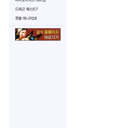
바이오하자드 레퀴엠
드래곤 퀘스트7
풋볼 매니저26