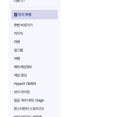
더보기
인기 팟벤
팟벤 바로가기
치지직
차벤
걸그룹
여행
해외게임정보
게임 영상
HyperX OMEN
브이 라이징
일곱 개의 대죄: Origin
몬스터헌터 스토리즈3