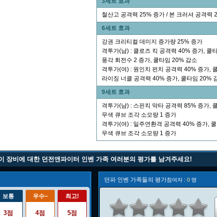
3세트 효과
철산고 공격력 25% 증가 / 본 크러셔 공격력 
6세트 효과
강권 크리티컬 데미지 증가량 25% 증가
격투가(남) : 클로즈 킥 공격력 40% 증가, 쿨타
풍각 회전수 2 증가, 쿨타임 20% 감소
격투가(여) : 원인치 펀치 공격력 40% 증가, 쿨
라이징 너클 공격력 40% 증가, 쿨타임 20% 
9세트 효과
격투가(남) : 스핀킥 막타 공격력 85% 증가, 
무색 큐브 조각 소모량 1 증가
격투가(여) : 일주연환격 공격력 40% 증가, 쿨
무색 큐브 조각 소모량 1 증가
이 장비에 대한 던전앤파이터 인벤 가족 여러분의 평가를 남겨주세요!
던파 인벤 가족들의 평가
참여자 :
0
명
보통
우수~
최고!
3점
4점
5점