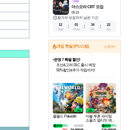
모집
아스오라 CBT 모집
08.19
참가자 모집까지 남은 기간
12
01
34
22
Days
Hours
Min
Sec
게임 핫딜 (PC/스팀)
스토어+
문명 7 특별 할인!
조선&고려 DLC 출시 예정
50%할인&추가 적립까지!
인벤게임즈 8월 특별 할인!
드래곤소드: 어웨이크닝 입점!
귀무자: 검의 길 예약 판매 중!
비스트 오브 리인카네이션 정식 출시!
커세어 코브 출시 기념 할인!
더 렐릭 퍼스트 가디언 정식 출시
베데스다 40주년 기념 할인 중!
마블 투혼 파이팅 소울즈 예약 판매 중!
캡콤 프렌차이즈 할인 진행 중!
캡콤 일부 상품 상시 할인
스타워즈 은하계 레이서
로블록스 기프트 카드 공식 입점
인기 퍼블리셔 모음!
스팀으로 만나는 드래곤소드!
10% 할인과
게임프릭 신작 IP
해적'섬'을 발전시키자!
설화x하드코어 액션!
베데스다의 명작들을
마블 히어로 총 출동&화려한 격투!
몬헌, 바하 등 인기 IP를
몬헌 와일즈 & 드래곤즈 도그마2
인벤게임즈에서 10% 추가 적립
Robux를 가장 안전하고
최대 90% 할인가를 만나보세요!
네이버혜택과 함께 만나보세요!
이니&베니 혜택까지!
네이버 혜택가와 함께 예약하세요!
할인&네이버혜택으로 만나보세요!
네이버페이 혜택과 만나보세요!
40주년 프로모션으로 만나보세요!
네이버 포인트 혜택까지!
할인가에 만나보세요!
일부 에디션 상시 할인!
혜택으로 예약 판매 중
편안하게 충전하세요
팰월드 Palworld
마블 투혼 파이팅
소울즈 얼티밋 에디
션 예약구매 MARV
5%
32,000
5%
EL Tokon Fighting S