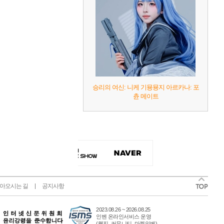
승리의 여신: 니케 기묭묭지 아르카나: 포
츈 메이트
아오시는 길
공지사항
2023.08.26 ~ 2026.08.25
인벤 온라인서비스 운영
(웹진, 커뮤니티, 마켓인벤)