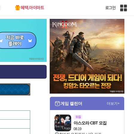
혜택.아이마트
로그인
인
벤
전
체
사
이
트
맵
게임 캘린더
더보기+
모집
아스오라 CBT 모집
08.19