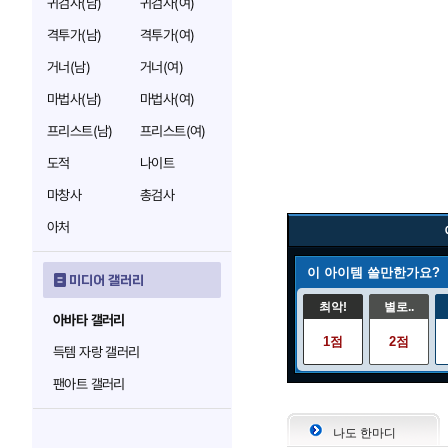
귀검사(남)
귀검사(여)
격투가(남)
격투가(여)
거너(남)
거너(여)
마법사(남)
마법사(여)
프리스트(남)
프리스트(여)
도적
나이트
마창사
총검사
아처
이 아이템 쓸만한가요?
미디어 갤러리
최악!
별로..
아바타 갤러리
1점
2점
득템 자랑 갤러리
팬아트 갤러리
나도 한마디