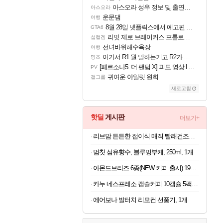
아스오라 성우 정보 및 출연작 모음
아스오라
운문댐
여행
8월 28일 넷플릭스에서 예고편 공개 예정
GTA6
리밋 제로 브레이커스 프롤로그 테스트 후기 영상 업로드
섭컬겜
선녀바위해수욕장
여행
여기서 R1 뭘 말하는거고 R2가 뭘말하는걸까요?
명조
[페르소나5: 더 팬텀 X] 괴도 영상 l 타카마키 안·댄싱 스타
PV
귀여운 아일릿 원희
걸그룹
새로고침
핫딜
게시판
더보기+
리브맘 튼튼한 접이식 매직 빨래건조대 / 원룸건조대 / 좁은공간에 딱! 자리차지 없는 건조대
멈칫 섬유향수, 블루밍부케, 250ml, 1개
아몬드브리즈 6종(NEW 커피 출시) 190ML/950ML 10팩/24팩/48팩 중 택 1
카누 네스프레소 캡슐커피 10캡슐 5팩 + 썸머 블렌드 2캡슐 증정 총52캡슐
에어보나 발터치 리모컨 선풍기, 1개