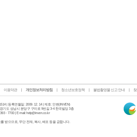
이용약관
개인정보처리방침
청소년보호정책
불법촬영물 신고 안내
찾
인
14 |
등록연월일: 2009. 12. 14 | 제호: 인벤
(INVEN)
터
 경기도 성남시 분당구 구미로 9번길 3-4 한국빌딩 3층
넷
 - 7700 | E-mail: help@inven.co.kr
신
문
 받으므로, 무단 전재, 복사, 배포 등을 금합니다.
위
원
회