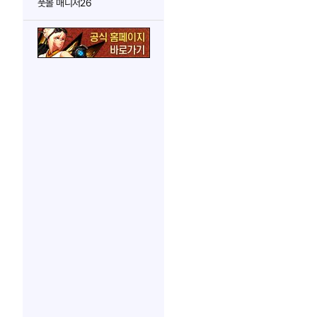
풋볼 매니저26