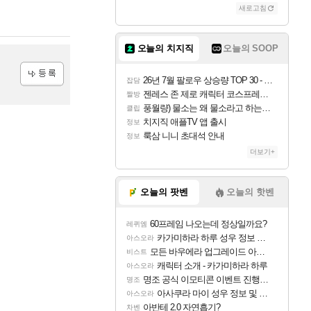
새로고침
오늘의 치지직
오늘의 SOOP
26년 7월 팔로우 상승량 TOP 30 - 월간 치지직
잡담
등록
젠레스 존 제로 캐릭터 코스프레한 꽁주
짤방
풍월량) 물소는 왜 물소라고 하는거야? 아! 그만 ㅋㅋ
클립
치지직 애플TV 앱 출시
정보
룩삼 니니 초대석 안내
정보
더보기+
오늘의 팟벤
오늘의 핫벤
60프레임 나오는데 정상일까요?
레퀴엠
카가미하라 하루 성우 정보 및 주요 필모
아스오라
모든 바우에라 업그레이드 아이템 획득 위치 공략 (89개)
비스트
캐릭터 소개 - 카가미하라 하루
아스오라
명조 공식 이모티콘 이벤트 진행해봤습니다! 참여부터 추첨까지????
명조
아사쿠라 마이 성우 정보 및 주요 필모
아스오라
아반테 2.0 자연흡기?
차벤