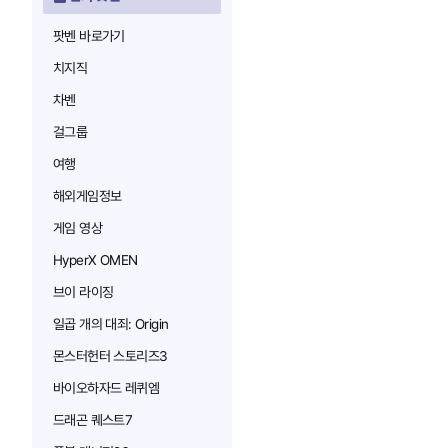
팟벤 바로가기
치지직
차벤
걸그룹
여행
해외게임정보
게임 영상
HyperX OMEN
브이 라이징
일곱 개의 대죄: Origin
몬스터헌터 스토리즈3
바이오하자드 레퀴엠
드래곤 퀘스트7