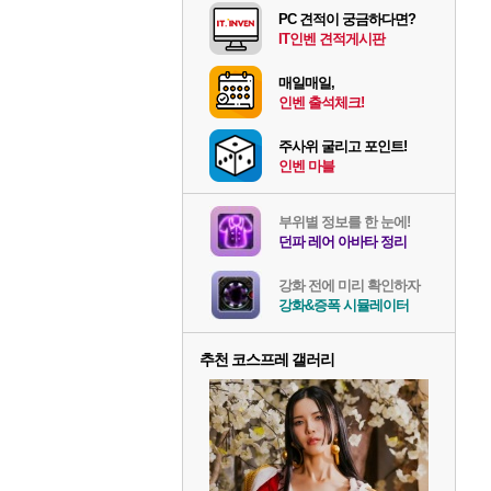
PC 견적이 궁금하다면?
IT인벤 견적게시판
매일매일,
인벤 출석체크!
주사위 굴리고 포인트!
인벤 마블
부위별 정보를 한 눈에!
던파 레어 아바타 정리
강화 전에 미리 확인하자
강화&증폭 시뮬레이터
추천 코스프레 갤러리