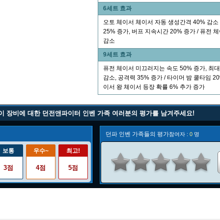
6세트 효과
오토 체이서 체이서 자동 생성간격 40% 감소 
25% 증가, 버프 지속시간 20% 증가 / 퓨전 
감소
9세트 효과
퓨전 체이서 미끄러지는 속도 50% 증가, 최대
감소, 공격력 35% 증가 / 타이머 밤 쿨타임 20
이서 왕 체이서 등장 확률 6% 추가 증가
이 장비에 대한 던전앤파이터 인벤 가족 여러분의 평가를 남겨주세요!
던파 인벤 가족들의 평가
참여자 :
0
명
보통
우수~
최고!
3점
4점
5점