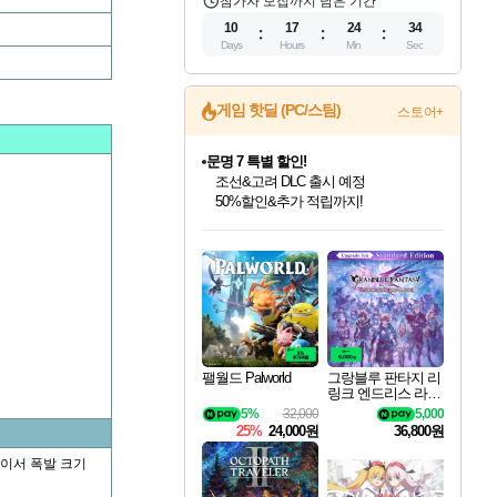
참가자 모집까지 남은 기간
10
17
24
34
Days
Hours
Min
Sec
게임 핫딜 (PC/스팀)
스토어+
문명 7 특별 할인!
조선&고려 DLC 출시 예정
50%할인&추가 적립까지!
인벤게임즈 8월 특별 할인!
드래곤소드: 어웨이크닝 입점!
마블 투혼 파이팅 소울즈 정식출시!
귀무자: 검의 길 예약 판매 중!
비스트 오브 리인카네이션 정식 출시!
커세어 코브 출시 기념 할인!
더 렐릭 퍼스트 가디언 정식 출시
베데스다 40주년 기념 할인 중!
캡콤 프렌차이즈 할인 진행 중!
캡콤 일부 상품 상시 할인
스타워즈 은하계 레이서
로블록스 기프트 카드 공식 입점
인기 퍼블리셔 모음!
스팀으로 만나는 드래곤소드!
마블 히어로 총 출동&화려한 격투!
10% 할인과
게임프릭 신작 IP
해적'섬'을 발전시키자!
설화x하드코어 액션!
베데스다의 명작들을
몬헌, 바하 등 인기 IP를
몬헌 와일즈 & 드래곤즈 도그마2
인벤게임즈에서 10% 추가 적립
Robux를 가장 안전하고
최대 90% 할인가를 만나보세요!
네이버혜택과 함께 만나보세요!
네이버 포인트 혜택까지!
이니&베니 혜택까지!
네이버 혜택가와 함께 예약하세요!
할인&네이버혜택으로 만나보세요!
네이버페이 혜택과 만나보세요!
40주년 프로모션으로 만나보세요!
할인가에 만나보세요!
일부 에디션 상시 할인!
혜택으로 예약 판매 중
편안하게 충전하세요
팰월드 Palworld
그랑블루 판타지 리
링크 엔드리스 라그
나로크 업그레이드
5%
32,000
5,000
킷 Granblue Fantasy
25%
24,000원
36,800원
Relink Endless Ragn
arok Upgrade Kit DL
체이서 폭발 크기
C