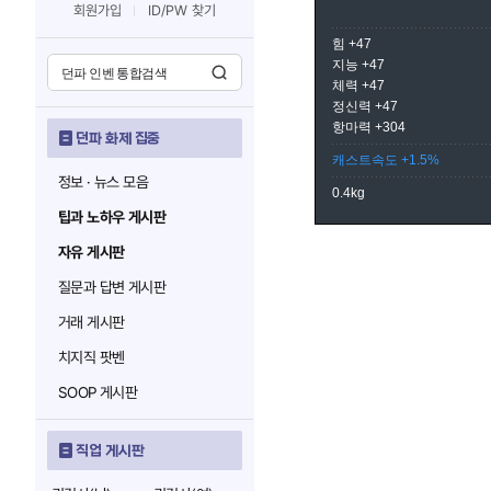
회원가입
ID/PW 찾기
힘 +47
지능 +47
체력 +47
정신력 +47
항마력 +304
던파 화제 집중
캐스트속도 +1.5%
정보 · 뉴스 모음
0.4kg
팁과 노하우 게시판
자유 게시판
질문과 답변 게시판
거래 게시판
치지직 팟벤
SOOP 게시판
직업 게시판