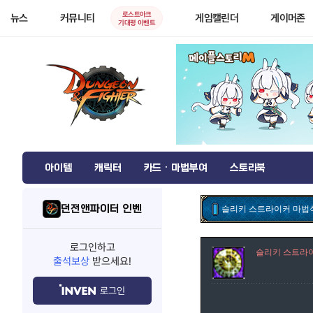
로스트아크
뉴스
커뮤니티
게임캘린더
게이머존
기대평 이벤트
아이템
캐릭터
카드 · 마법부여
스토리북
던전앤파이터 인벤
슬리키 스트라이커 마법
로그인하고
슬리키 스트라
출석보상
받으세요!
로그인