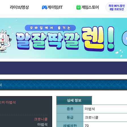
최대 90% 할인
라이브/영상
게이밍/IT
게임스토어
8월 프로모션
석
상세 정보
이커 마법석
종류
마법석
등급
크로니클
크로니클
마법석
레벨제한
70