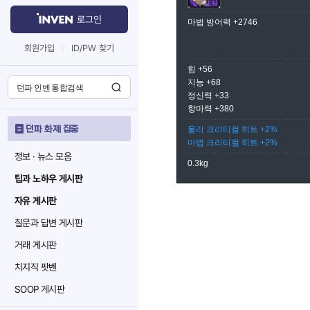
로그인
마법 방어력 +2746
회원가입
ID/PW 찾기
힘 +56
지능 +68
정신력 +33
항마력 +380
던파 화제 집중
물리 크리티컬 히트 +2%
마법 크리티컬 히트 +2%
정보 · 뉴스 모음
0.3kg
팁과 노하우 게시판
자유 게시판
질문과 답변 게시판
거래 게시판
치지직 팟벤
SOOP 게시판