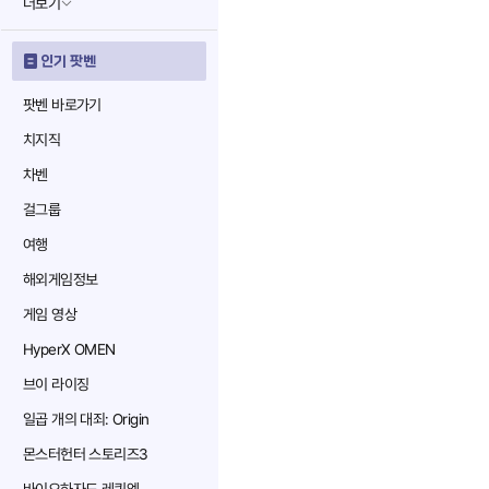
더보기
인기 팟벤
팟벤 바로가기
치지직
차벤
걸그룹
여행
해외게임정보
게임 영상
HyperX OMEN
브이 라이징
일곱 개의 대죄: Origin
몬스터헌터 스토리즈3