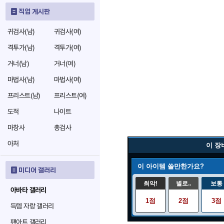
직업 게시판
귀검사(남)
귀검사(여)
격투가(남)
격투가(여)
거너(남)
거너(여)
마법사(남)
마법사(여)
프리스트(남)
프리스트(여)
도적
나이트
마창사
총검사
아처
이 장
이 아이템 쓸만한가요?
미디어 갤러리
최악!
별로..
보통
아바타 갤러리
1점
2점
3점
득템 자랑 갤러리
팬아트 갤러리