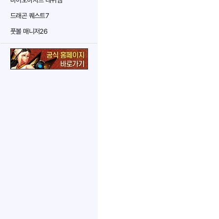
바이오하자드 레퀴엠
드래곤 퀘스트7
풋볼 매니저26