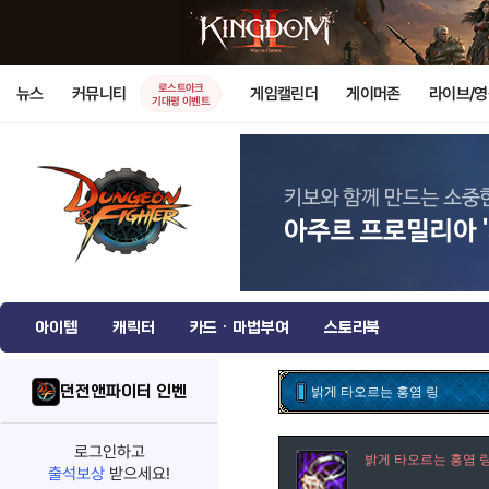
로스트아크
뉴스
커뮤니티
게임캘린더
게이머존
라이브/
기대평 이벤트
아이템
캐릭터
카드 · 마법부여
스토리북
던전앤파이터 인벤
밝게 타오르는 홍염 링
로그인하고
밝게 타오르는 홍염 
출석보상
받으세요!