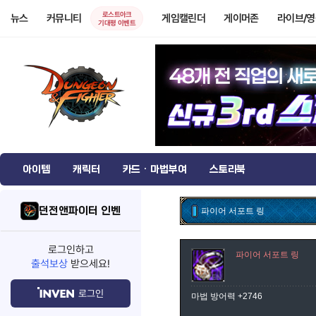
로스트아크
뉴스
커뮤니티
게임캘린더
게이머존
라이브/
기대평 이벤트
아이템
캐릭터
카드 · 마법부여
스토리북
던전앤파이터 인벤
파이어 서포트 링
로그인하고
파이어 서포트 링
출석보상
받으세요!
로그인
마법 방어력 +2746