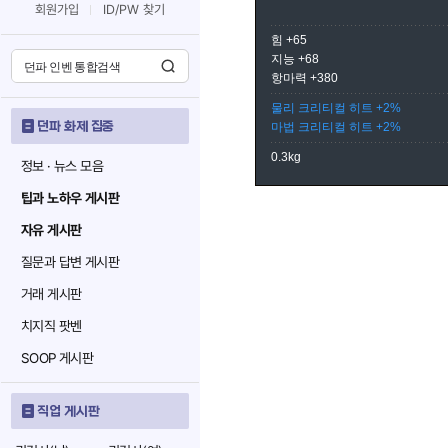
회원가입
ID/PW 찾기
힘 +65
지능 +68
항마력 +380
물리 크리티컬 히트 +2%
던파 화제 집중
마법 크리티컬 히트 +2%
0.3kg
정보 · 뉴스 모음
팁과 노하우 게시판
자유 게시판
질문과 답변 게시판
거래 게시판
치지직 팟벤
SOOP 게시판
직업 게시판