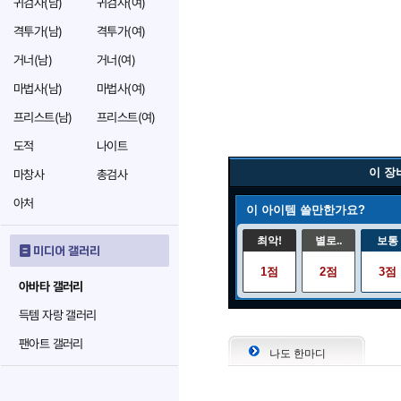
귀검사(남)
귀검사(여)
격투가(남)
격투가(여)
거너(남)
거너(여)
마법사(남)
마법사(여)
프리스트(남)
프리스트(여)
도적
나이트
이 장
마창사
총검사
아처
이 아이템 쓸만한가요?
최악!
별로..
보통
미디어 갤러리
1점
2점
3점
아바타 갤러리
득템 자랑 갤러리
팬아트 갤러리
나도 한마디