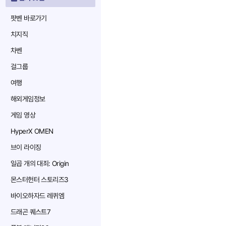
팟벤 바로가기
치지직
차벤
걸그룹
여행
해외게임정보
게임 영상
HyperX OMEN
브이 라이징
일곱 개의 대죄: Origin
몬스터헌터 스토리즈3
바이오하자드 레퀴엠
드래곤 퀘스트7