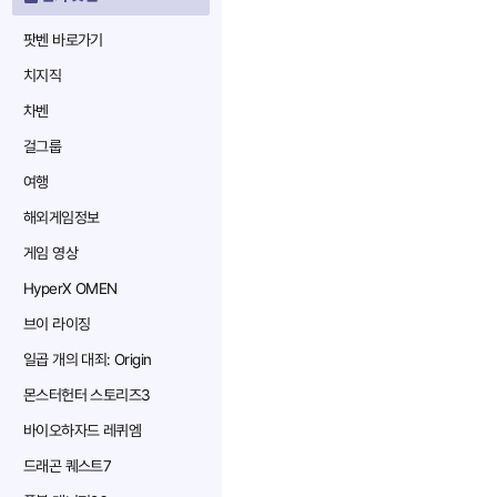
팟벤 바로가기
치지직
차벤
걸그룹
여행
해외게임정보
게임 영상
HyperX OMEN
브이 라이징
일곱 개의 대죄: Origin
몬스터헌터 스토리즈3
바이오하자드 레퀴엠
드래곤 퀘스트7