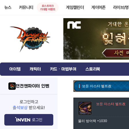
로스트아크
뉴스
커뮤니티
게임캘린더
게이머존
라이브/
기대평 이벤트
아이템
캐릭터
카드 · 마법부여
스토리북
던전앤파이터 인벤
보둔 마스터 벨트改
로그인하고
보둔 마스터 벨트改
출석보상
받으세요!
로그인
물리 방어력 +1030