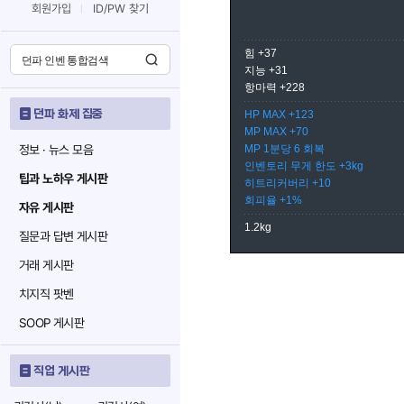
회원가입
ID/PW 찾기
힘 +37
지능 +31
항마력 +228
던파 화제 집중
HP MAX +123
MP MAX +70
정보 · 뉴스 모음
MP 1분당 6 회복
인벤토리 무게 한도 +3kg
팁과 노하우 게시판
히트리커버리 +10
회피율 +1%
자유 게시판
1.2kg
질문과 답변 게시판
거래 게시판
치지직 팟벤
SOOP 게시판
직업 게시판