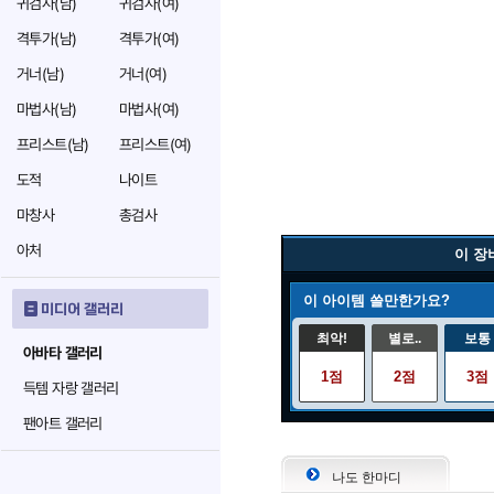
귀검사(남)
귀검사(여)
격투가(남)
격투가(여)
거너(남)
거너(여)
마법사(남)
마법사(여)
프리스트(남)
프리스트(여)
도적
나이트
마창사
총검사
아처
이 장
이 아이템 쓸만한가요?
미디어 갤러리
최악!
별로..
보통
아바타 갤러리
1점
2점
3점
득템 자랑 갤러리
팬아트 갤러리
나도 한마디