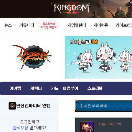
로스트아크
뉴스
커뮤니티
게임캘린더
게이머존
라이브/
기대평 이벤트
아이템
캐릭터
카드 · 마법부여
스토리북
던전앤파이터 인벤
서든 어퍼 어깨
로그인하고
서든 어퍼 어깨
출석보상
받으세요!