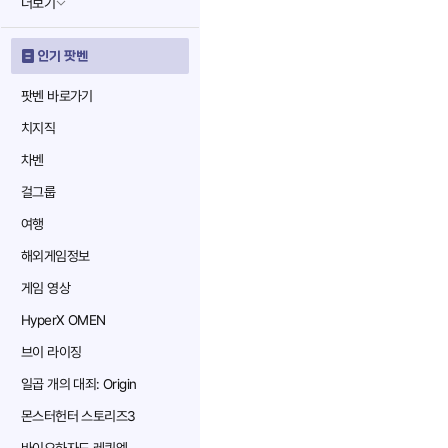
더보기
인기 팟벤
팟벤 바로가기
치지직
차벤
걸그룹
여행
해외게임정보
게임 영상
HyperX OMEN
브이 라이징
일곱 개의 대죄: Origin
몬스터헌터 스토리즈3