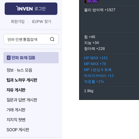
로그인
물리 방어력 +1927
회원가입
ID/PW 찾기
힘 +46
지능 +34
항마력 +228
던파 화제 집중
HP MAX +161
MP MAX +76
정보 · 뉴스 모음
MP 1분당 6 회복
히트리커버리 +11
팁과 노하우 게시판
적중률 +1%
자유 게시판
1.9kg
질문과 답변 게시판
거래 게시판
치지직 팟벤
SOOP 게시판