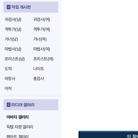
직업 게시판
귀검사(남)
귀검사(여)
격투가(남)
격투가(여)
거너(남)
거너(여)
마법사(남)
마법사(여)
프리스트(남)
프리스트(여)
도적
나이트
마창사
총검사
아처
미디어 갤러리
아바타 갤러리
득템 자랑 갤러리
이 장
팬아트 갤러리