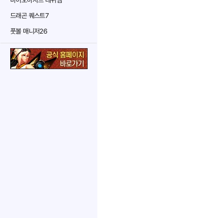
바이오하자드 레퀴엠
드래곤 퀘스트7
풋볼 매니저26