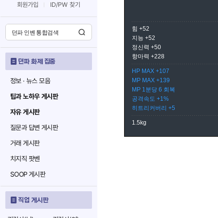
회원가입
ID/PW 찾기
힘 +52
지능 +52
정신력 +50
항마력 +228
던파 화제 집중
HP MAX +107
정보 · 뉴스 모음
MP MAX +139
MP 1분당 6 회복
팁과 노하우 게시판
공격속도 +1%
히트리커버리 +5
자유 게시판
1.5kg
질문과 답변 게시판
거래 게시판
치지직 팟벤
SOOP 게시판
직업 게시판