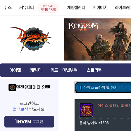
로스트아크
뉴스
커뮤니티
게임캘린더
게이머존
라이브/
기대평 이벤트
아이템
캐릭터
카드 · 마법부여
스토리북
던전앤파이터 인벤
아이스 플라워 헬 하의
로그인하고
아이스 플라워 헬 하
출석보상
받으세요!
로그인
물리 방어력 +1606