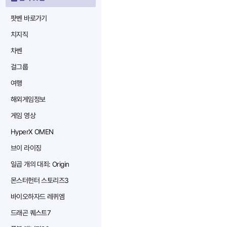
팟벤 바로가기
치지직
차벤
걸그룹
여행
해외게임정보
게임 영상
HyperX OMEN
브이 라이징
일곱 개의 대죄: Origin
몬스터헌터 스토리즈3
바이오하자드 레퀴엠
드래곤 퀘스트7