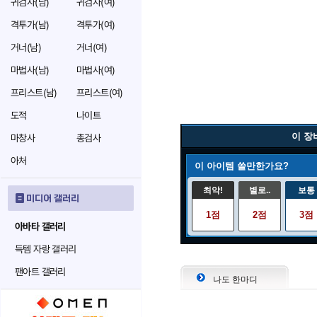
귀검사(남)
귀검사(여)
격투가(남)
격투가(여)
거너(남)
거너(여)
마법사(남)
마법사(여)
프리스트(남)
프리스트(여)
도적
나이트
이 장
마창사
총검사
아처
이 아이템 쓸만한가요?
최악!
별로..
보통
미디어 갤러리
1점
2점
3점
아바타 갤러리
득템 자랑 갤러리
팬아트 갤러리
나도 한마디