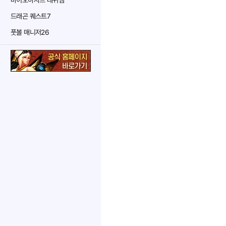
바이오하자드 레퀴엠
드래곤 퀘스트7
풋볼 매니저26