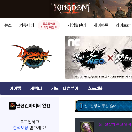
로스트아크
뉴스
커뮤니티
게임캘린더
게이머존
라이브/
기대평 이벤트
아이템
캐릭터
카드 · 마법부여
스토리북
던전앤파이터 인벤
진 : 전장의 무신 숄더
로그인하고
진 : 전장의 무신 숄더
출석보상
받으세요!