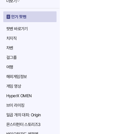
더보기
인기 팟벤
팟벤 바로가기
치지직
차벤
걸그룹
여행
해외게임정보
게임 영상
HyperX OMEN
브이 라이징
일곱 개의 대죄: Origin
몬스터헌터 스토리즈3