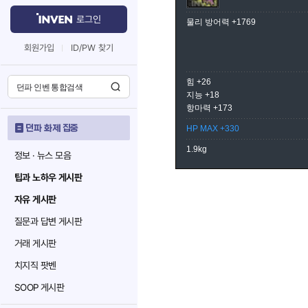
로그인
물리 방어력 +1769
회원가입
ID/PW 찾기
힘 +26
지능 +18
항마력 +173
던파 화제 집중
HP MAX +330
1.9kg
정보 · 뉴스 모음
팁과 노하우 게시판
자유 게시판
질문과 답변 게시판
거래 게시판
치지직 팟벤
SOOP 게시판