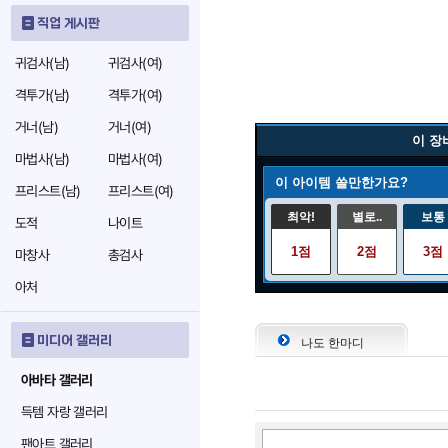
직업 게시판
귀검사(남)
귀검사(여)
격투가(남)
격투가(여)
거너(남)
거너(여)
이 장
마법사(남)
마법사(여)
이 아이템 쓸만한가요?
프리스트(남)
프리스트(여)
최악!
별로..
보통
도적
나이트
1점
2점
3점
마창사
총검사
아처
미디어 갤러리
나도 한마디
아바타 갤러리
득템 자랑 갤러리
팬아트 갤러리