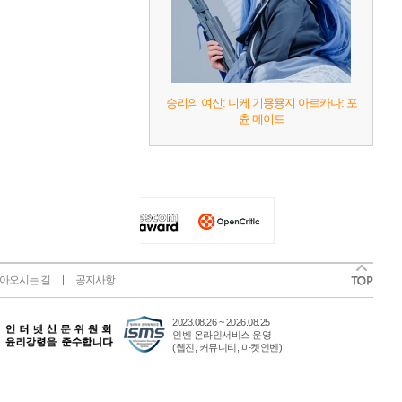
승리의 여신: 니케 기묭묭지 아르카나: 포
츈 메이트
아오시는 길
공지사항
2023.08.26 ~ 2026.08.25
인벤 온라인서비스 운영
(웹진, 커뮤니티, 마켓인벤)