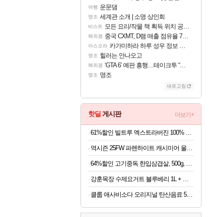
운문댐
여행
세계관 소개 | 소명 상인회
명조
모든 요리/작물 책 획득 위치 공략 (36개) - 미식가 도전과제
비스트
중국 CXMT, D램 매출 점유율 7%…글로벌 4위로 부상
해외겜
카가미하라 하루 성우 정보 및 주요 필모
아스오라
힐러는 안나오고
명조
‘GTA 6’ 예판 흥행…테이크투 “내부 예상 크게 넘어”
해외겜
명조
명조
새로고침
핫딜
게시판
더보기+
61%할인 빌트루 엑스트라버진 100% 올리브오일 식물성 캡슐, 30캡슐, 8박스
역시즌 25FW 파렌하이트 캐시미어 울혼방 체스터코트 4종
64%할인 고기중독 한입삼겹살, 500g, 4개
강훈목장 수제요거트 블루베리 1L + 딸기 1L
클룹 애사비소다 오리지널 탄산음료 500ml x 12개