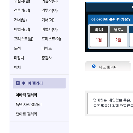
귀검사(남)
귀검사(여)
격투가(남)
격투가(여)
이 아이템 쓸만한가요?
거너(남)
거너(여)
마법사(남)
마법사(여)
최악!
별로..
프리스트(남)
프리스트(여)
1점
2점
도적
나이트
마창사
총검사
아처
나도 한마디
미디어 갤러리
아바타 갤러리
득템 자랑 갤러리
팬아트 갤러리