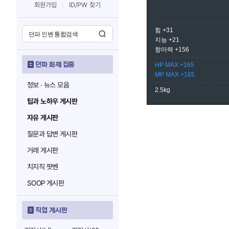
회원가입
ID/PW 찾기
힘 +31
지능 +21
항마력 +156
던파 화제 집중
HP MAX +165
MP MAX +165
정보 · 뉴스 모음
2.5kg
팁과 노하우 게시판
자유 게시판
질문과 답변 게시판
거래 게시판
치지직 팟벤
SOOP 게시판
직업 게시판