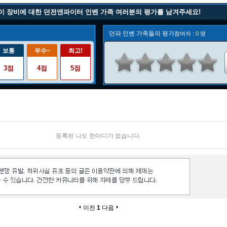
이 장비에 대한 던전앤파이터 인벤 가족 여러분의 평가를 남겨주세요!
던파 인벤 가족들의 평가
참여자 :
0
명
보통
우수~
최고!
3점
4점
5점
등록된 나도 한마디가 없습니다.
이전
1
다음