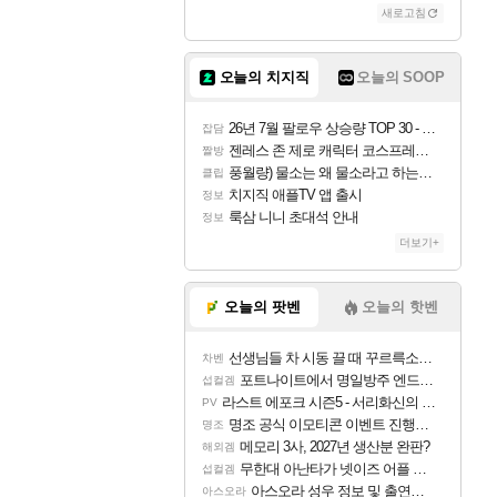
새로고침
오늘의 치지직
오늘의 SOOP
26년 7월 팔로우 상승량 TOP 30 - 월간 치지직
잡담
젠레스 존 제로 캐릭터 코스프레한 꽁주
짤방
풍월량) 물소는 왜 물소라고 하는거야? 아! 그만 ㅋㅋ
클립
치지직 애플TV 앱 출시
정보
룩삼 니니 초대석 안내
정보
더보기+
오늘의 팟벤
오늘의 핫벤
선생님들 차 시동 끌 때 꾸르륵소리나는데
차벤
포트나이트에서 명일방주 엔드필드 [펠리카] 판매 예정
섭컬겜
라스트 에포크 시즌5 - 서리화신의 분노 티저
PV
명조 공식 이모티콘 이벤트 진행해봤습니다! 참여부터 추첨까지????
명조
메모리 3사, 2027년 생산분 완판?
해외겜
무한대 아난타가 넷이즈 어플 달력에 일정 등록
섭컬겜
아스오라 성우 정보 및 출연작 모음
아스오라