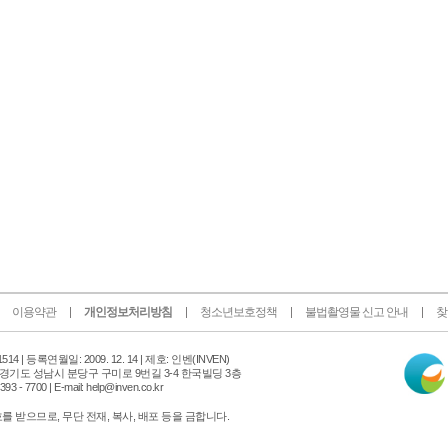
이용약관
개인정보처리방침
청소년보호정책
불법촬영물 신고 안내
찾
인
14 |
등록연월일: 2009. 12. 14 | 제호: 인벤
(INVEN)
터
 경기도 성남시 분당구 구미로 9번길 3-4 한국빌딩 3층
넷
 - 7700 | E-mail: help@inven.co.kr
신
문
 받으므로, 무단 전재, 복사, 배포 등을 금합니다.
위
원