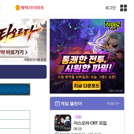
혜택.아이마트
로그인
인
벤
전
체
사
이
트
맵
게임 캘린더
더보기+
모집
아스오라 CBT 모집
08.19