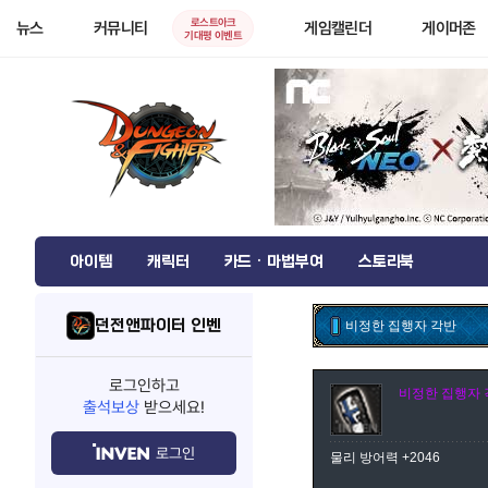
로스트아크
뉴스
커뮤니티
게임캘린더
게이머존
기대평 이벤트
아이템
캐릭터
카드 · 마법부여
스토리북
던전앤파이터 인벤
비정한 집행자 각반
로그인하고
비정한 집행자 
출석보상
받으세요!
로그인
물리 방어력 +2046