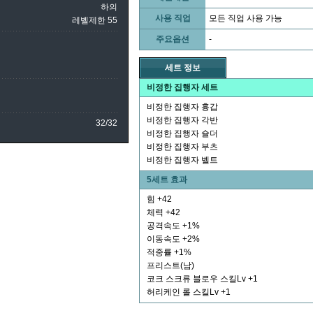
하의
사용 직업
모든 직업 사용 가능
레벨제한 55
주요옵션
-
세트 정보
비정한 집행자 세트
비정한 집행자 흉갑
비정한 집행자 각반
32/32
비정한 집행자 숄더
비정한 집행자 부츠
비정한 집행자 벨트
5세트 효과
힘 +42
체력 +42
공격속도 +1%
이동속도 +2%
적중률 +1%
프리스트(남)
코크 스크류 블로우 스킬Lv +1
허리케인 롤 스킬Lv +1