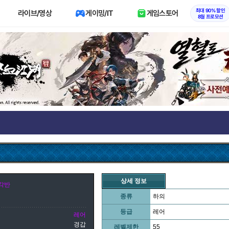
최대 90% 할인
라이브/영상
게이밍/IT
게임스토어
8월 프로모션
상세 정보
각반
종류
하의
등급
레어
레어
경갑
레벨제한
55