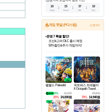
참가자 모집까지 남은 기간
10
15
37
10
Days
Hours
Min
Sec
문명 7 특별 할인!
게임 핫딜 (PC/스팀)
스토어+
조선&고려 DLC 출시 예정
50%할인&추가 적립까지!
마블 투혼 파이팅 소울즈 정식출시!
마블 히어로 총 출동&화려한 격투!
네이버 포인트 혜택까지!
인벤게임즈 8월 특별 할인!
드래곤소드: 어웨이크닝 입점!
귀무자: 검의 길 예약 판매 중!
비스트 오브 리인카네이션 정식 출시!
커세어 코브 출시 기념 할인!
더 렐릭 퍼스트 가디언 정식 출시
베데스다 40주년 기념 할인 중!
캡콤 프렌차이즈 할인 진행 중!
캡콤 일부 상품 상시 할인
스타워즈 은하계 레이서
로블록스 기프트 카드 공식 입점
인기 퍼블리셔 모음!
스팀으로 만나는 드래곤소드!
10% 할인과
게임프릭 신작 IP
해적'섬'을 발전시키자!
설화x하드코어 액션!
베데스다의 명작들을
몬헌, 바하 등 인기 IP를
몬헌 와일즈 & 드래곤즈 도그마2
인벤게임즈에서 10% 추가 적립
Robux를 가장 안전하고
최대 90% 할인가를 만나보세요!
네이버혜택과 함께 만나보세요!
이니&베니 혜택까지!
네이버 혜택가와 함께 예약하세요!
할인&네이버혜택으로 만나보세요!
네이버페이 혜택과 만나보세요!
40주년 프로모션으로 만나보세요!
할인가에 만나보세요!
일부 에디션 상시 할인!
혜택으로 예약 판매 중
편안하게 충전하세요
팰월드 Palworld
옥토패스 트래블러
II Octopath Traveler I
I
5%
32,000
49,800
25%
24,000원
70%
14,940원