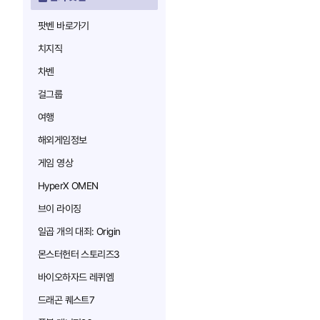
팟벤 바로가기
치지직
차벤
걸그룹
여행
해외게임정보
게임 영상
HyperX OMEN
브이 라이징
일곱 개의 대죄: Origin
몬스터헌터 스토리즈3
바이오하자드 레퀴엠
드래곤 퀘스트7