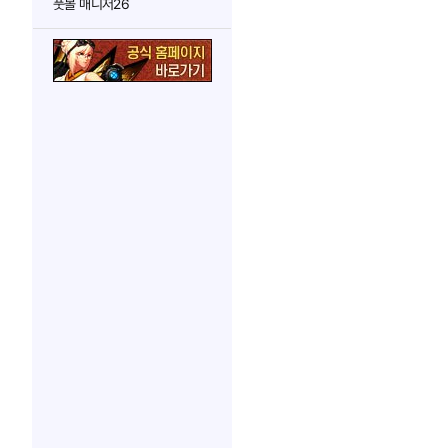
풋볼 매니저26