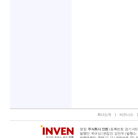
인벤 공식 미디어 파트너 및 제휴 파트너
회사소개
비즈니스
명칭:
주식회사 인벤
| 등록번호: 경기 아515
발행인: 박규상 | 편집인: 강민우 |
발행소:
발행연월일: 2004 11. 11 |
전화번호: 02 - 6393