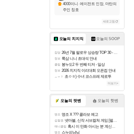
4000이니
·
에이전트 인장, 마탄의
주인 칭호
새로고침
오늘의 치지직
오늘의 SOOP
26년 7월 팔로우 상승량 TOP 30 - 월간 치지직
잡담
룩삼 니니 초대석 안내
정보
봉누도2 두 번째 티저 - 일상
클립
2026 치지직 이리대회 오픈컵 안내
정보
초ㅇㅎ) 수녀 코스프레 제로투
ㅗㅜㅑ
더보기+
오늘의 팟벤
오늘의 핫벤
명조 X ??? 콜라보 예고
명조
넷마블, 신작 서브컬쳐 게임 [펄 인 블루] 티저 사이트 오픈
섭컬겜
혹시 이 만화 아시는 분 계신가요
애니클립
스누피냥님
명조