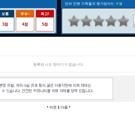
던파 인벤 가족들의 평가
참여자 :
0
명
보통
우수~
최고!
3점
4점
5점
등록된 나도 한마디가 없습니다.
이전
1
다음