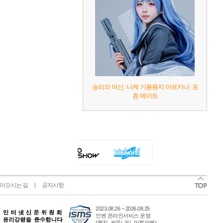
승리의 여신: 니케 기묭묭지 아르카나: 포
츈 메이트
아오시는 길
공지사항
2023.08.26 ~ 2026.08.25
인벤 온라인서비스 운영
(웹진, 커뮤니티, 마켓인벤)