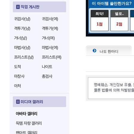
이 아이템 쓸만한가요?
직업 게시판
최악!
별로..
귀검사(남)
귀검사(여)
1점
2점
격투가(남)
격투가(여)
거너(남)
거너(여)
마법사(남)
마법사(여)
나도 한마디
프리스트(남)
프리스트(여)
도적
나이트
마창사
총검사
아처
미디어 갤러리
아바타 갤러리
득템 자랑 갤러리
팬아트 갤러리