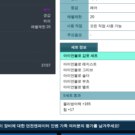
등급
레어
레어
경갑
레벨제한
20
하의
사용 직업
모든 직업 사용 가능
레벨제한 20
주요옵션
-
세트 정보
아이언블로 갑옷 세트
아이언블로 레지스트
37/37
아이언블로 그리브
아이언블로 숄더
아이언블로 부츠
아이언블로 벨트
5세트 효과
물리방어력 +165
힘 +17
이 장비에 대한 던전앤파이터 인벤 가족 여러분의 평가를 남겨주세요!