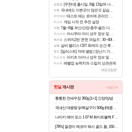
[무한대] 출시일, 8월 13일에 나오나
섭컬겜
국내에도 이쁜곳이 많은것 같습니다
여행
테스트 때는 로비에 온라인 기능이 있는데
리밋제로
게임 시작 전 추천 설정
비스트
7월~8월 부산-단양-충주-울진 다녀왔어요~
여행
아사쿠라 마이 성우 정보 및 주요 필모
아스오라
스위치2판 ‘몬헌 와일즈’, 30~40fps 목표 추정
해외겜
실버 팰리스 CBT 화제의 순간·후기 모음
실팰
[일러스트] 자매 앨범 | 장난기 가득한 오후의 공원 (리메이크판)
명조
아키츠 아키나 성우 정보 및 주요 필모
아스오라
레벨업 능력치와 스킬의 상관관계
비스트
새로고침
핫딜
게시판
더보기+
통통한 깐새우장 350g [1+1] 간장/양념
국내산 대용량 닭목살구이 500g (매콤or달콤)
나이키 에어 포스 1 07 M 화이트블랙 FJ4146-129
[78%] 질경이 에코아 워시 골드 폼, 150g, 1개