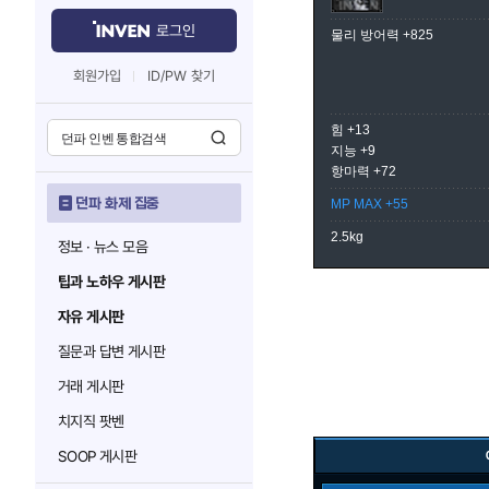
로그인
물리 방어력 +825
회원가입
ID/PW 찾기
힘 +13
지능 +9
항마력 +72
던파 화제 집중
MP MAX +55
2.5kg
정보 · 뉴스 모음
팁과 노하우 게시판
자유 게시판
질문과 답변 게시판
거래 게시판
치지직 팟벤
SOOP 게시판