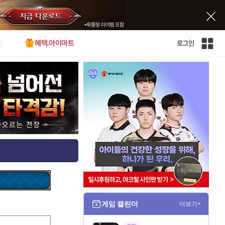
혜택.아이마트
로그인
인
벤
전
체
사
이
트
맵
게임 캘린더
더보기+