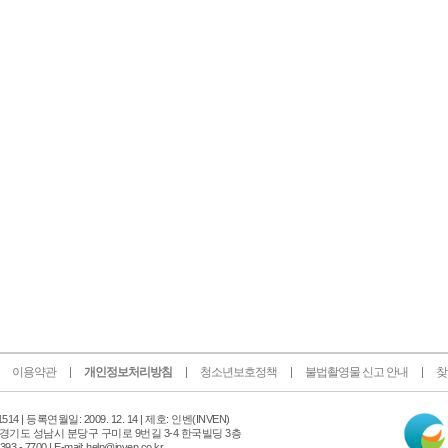
이용약관
개인정보처리방침
청소년보호정책
불법촬영물 신고 안내
찾
인
14 |
등록연월일: 2009. 12. 14 | 제호: 인벤
(INVEN)
터
 경기도 성남시 분당구 구미로 9번길 3-4 한국빌딩 3층
넷
 - 7700 | E-mail: help@inven.co.kr