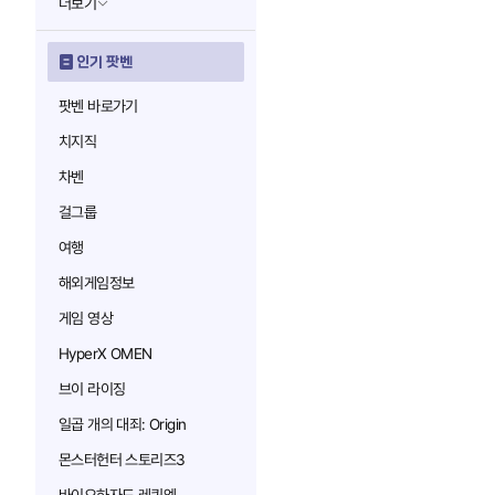
더보기
인기 팟벤
팟벤 바로가기
치지직
차벤
걸그룹
여행
해외게임정보
게임 영상
HyperX OMEN
브이 라이징
일곱 개의 대죄: Origin
몬스터헌터 스토리즈3