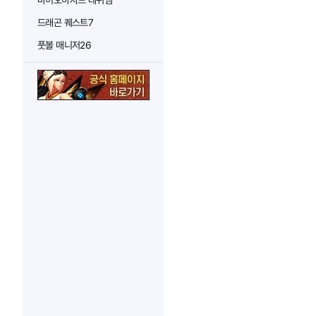
바이오하자드 레퀴엠
드래곤 퀘스트7
풋볼 매니저26