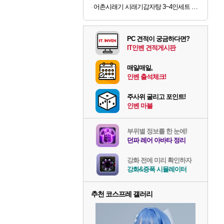
어촌시래기 시래기감자탕 3~4인세트 3.2kg내외 (라면사리 서비스)
PC 견적이 궁금하다면?
IT인벤 견적게시판
매일매일,
인벤 출석체크!
주사위 굴리고 포인트!
인벤 마블
부위별 정보를 한 눈에!
던파 레어 아바타 정리
강화 전에 미리 확인하자
강화&증폭 시뮬레이터
추천 코스프레 갤러리