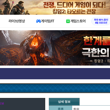
X
최대 90% 할인
라이브/영상
게이밍/IT
게임스토어
8월 프로모션
상세 정보
리브
종류
하의