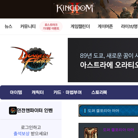
로스트아크
뉴스
커뮤니티
게임캘린더
게이머존
라이브/
기대평 이벤트
아이템
캐릭터
카드 · 마법부여
스토리북
던전앤파이터 인벤
도퍼 캘포리아 아머
로그인하고
도퍼 캘포리아 아머
출석보상
받으세요!