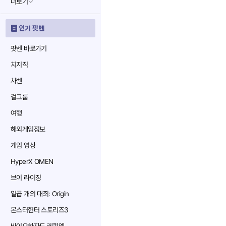
더보기
인기 팟벤
팟벤 바로가기
치지직
차벤
걸그룹
여행
해외게임정보
게임 영상
HyperX OMEN
브이 라이징
일곱 개의 대죄: Origin
몬스터헌터 스토리즈3