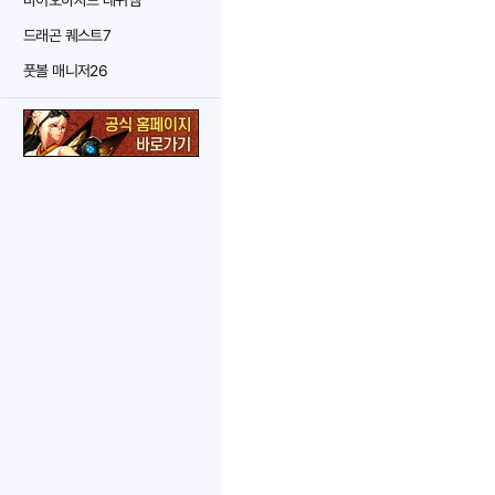
바이오하자드 레퀴엠
드래곤 퀘스트7
풋볼 매니저26