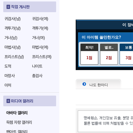
직업 게시판
귀검사(남)
귀검사(여)
이 장
격투가(남)
격투가(여)
이 아이템 쓸만한가요?
거너(남)
거너(여)
마법사(남)
마법사(여)
최악!
별로..
보통
프리스트(남)
프리스트(여)
1점
2점
3점
도적
나이트
마창사
총검사
아처
나도 한마디
미디어 갤러리
아바타 갤러리
득템 자랑 갤러리
팬아트 갤러리