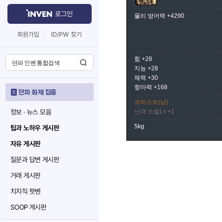
로그인
물리 방어력 +4290
회원가입
ID/PW 찾기
힘 +28
지능 +28
체력 +30
항마력 +168
던파 화제 집중
프리스트(남)
정보 · 뉴스 모음
난격 스킬Lv +1
5kg
팁과 노하우 게시판
자유 게시판
질문과 답변 게시판
거래 게시판
치지직 팟벤
SOOP 게시판