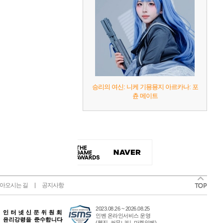
승리의 여신: 니케 기묭묭지 아르카나: 포
츈 메이트
아오시는 길
공지사항
2023.08.26 ~ 2026.08.25
인벤 온라인서비스 운영
(웹진, 커뮤니티, 마켓인벤)