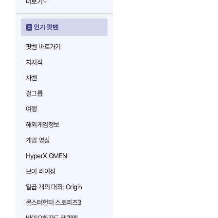
더보기
인기 팟벤
팟벤 바로가기
치지직
차벤
걸그룹
여행
해외게임정보
게임 영상
HyperX OMEN
브이 라이징
일곱 개의 대죄: Origin
몬스터헌터 스토리즈3