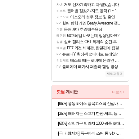
저도 신차계약하고 차 받았습니다
차벤
챕터별 길찾기/지도 공략 (1 ~ 12장)
비스트
아스오라 성우 정보 및 출연작 모음
아스오라
힐링 탐험 게임 Bearly Awesome 챕터 1 트레일러
PV
동해바다 추암해수욕장
여행
60프레임 나오는데 정상일까요?
레퀴엠
실버 팰리스 CBT 화제의 순간·후기 모음
실팰
FF7 외전 세계관, 완결편에 집결
해외겜
슈로대Y 확장팩 업데이트 트레일러
PV
테스트 때는 로비에 온라인 기능이 있는데
리밋제로
툼레이더 레가시 퍼즐과 함정 영상
PV
새로고침
핫딜
게시판
더보기+
[86%] 광동초이스 광옥고스틱 산삼배양근, 10g, 30포, 1개
[36%] 배터지는 소고기 한판 세트, 등심살 300g + 살치살 200g + 부채살 200g + 갈비살 200g + 우삼겹 300g, 1.2kg, 1세트
[60%] 삼익가구 빅라지 1000 광폭 초대형 서랍장, 화이트+오크, 1000mm, 5단
[국내 최저가] 득근파티 스팀 통 닭가슴살 6종 혼합 x 30팩