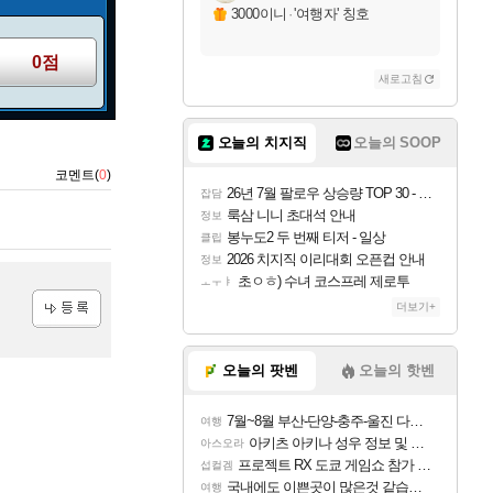
3000이니
·
'여행자' 칭호
0점
새로고침
오늘의 치지직
오늘의 SOOP
코멘트(
0
)
26년 7월 팔로우 상승량 TOP 30 - 월간 치지직
잡담
룩삼 니니 초대석 안내
정보
봉누도2 두 번째 티저 - 일상
클립
2026 치지직 이리대회 오픈컵 안내
정보
초ㅇㅎ) 수녀 코스프레 제로투
ㅗㅜㅑ
더보기+
등록
오늘의 팟벤
오늘의 핫벤
7월~8월 부산-단양-충주-울진 다녀왔어요~
여행
아키츠 아키나 성우 정보 및 주요 필모
아스오라
프로젝트 RX 도쿄 게임쇼 참가 결정
섭컬겜
국내에도 이쁜곳이 많은것 같습니다
여행