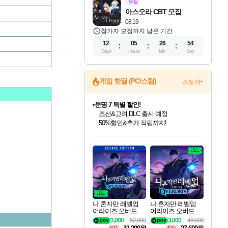
모집
아스오라 CBT 모집
08.19
참가자 모집까지 남은 기간
12
05
26
53
Days
Hours
Min
Sec
게임 핫딜 (PC/스팀)
스토어+
문명 7 특별 할인!
조선&고려 DLC 출시 예정
50%할인&추가 적립까지!
인벤게임즈 8월 특별 할인!
드래곤소드: 어웨이크닝 입점!
귀무자: 검의 길 예약 판매 중!
비스트 오브 리인카네이션 정식 출시!
커세어 코브 출시 기념 할인!
더 렐릭 퍼스트 가디언 정식 출시
베데스다 40주년 기념 할인 중!
마블 투혼 파이팅 소울즈 예약 판매 중!
캡콤 프렌차이즈 할인 진행 중!
캡콤 일부 상품 상시 할인
스타워즈 은하계 레이서
로블록스 기프트 카드 공식 입점
인기 퍼블리셔 모음!
스팀으로 만나는 드래곤소드!
10% 할인과
게임프릭 신작 IP
해적'섬'을 발전시키자!
설화x하드코어 액션!
베데스다의 명작들을
마블 히어로 총 출동&화려한 격투!
몬헌, 바하 등 인기 IP를
몬헌 와일즈 & 드래곤즈 도그마2
인벤게임즈에서 10% 추가 적립
Robux를 가장 안전하고
최대 90% 할인가를 만나보세요!
네이버혜택과 함께 만나보세요!
이니&베니 혜택까지!
네이버 혜택가와 함께 예약하세요!
할인&네이버혜택으로 만나보세요!
네이버페이 혜택과 만나보세요!
40주년 프로모션으로 만나보세요!
네이버 포인트 혜택까지!
할인가에 만나보세요!
일부 에디션 상시 할인!
혜택으로 예약 판매 중
편안하게 충전하세요
나 혼자만 레벨업
나 혼자만 레벨업
어라이즈 오버드라
어라이즈 오버드라
이브 디럭스 에디션
이브 Solo Leveling A
3,000
52,000
3,000
46,000
Solo Leveling Arise
rise