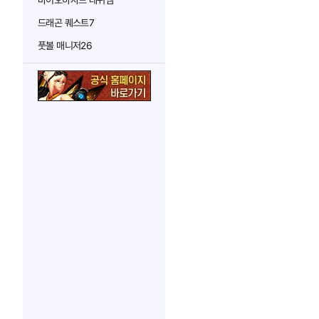
바이오하자드 레퀴엠
드래곤 퀘스트7
풋볼 매니저26