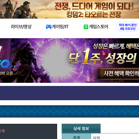
X
최대 90% 할인
라이브/영상
게이밍/IT
게임스토어
8월 프로모션
상세 정보
의改
종류
상의