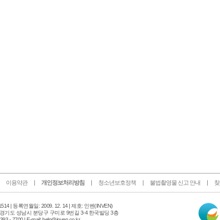
이용약관
개인정보처리방침
청소년보호정책
불법촬영물 신고 안내
찾
인
14 |
등록연월일: 2009. 12. 14 | 제호: 인벤
(INVEN)
터
 경기도 성남시 분당구 구미로 9번길 3-4 한국빌딩 3층
넷
 - 7700 | E-mail: help@inven.co.kr