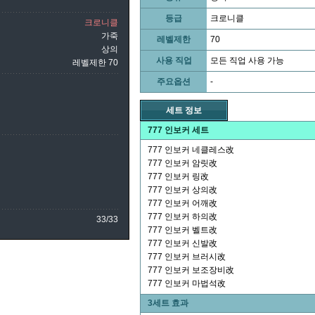
등급
크로니클
크로니클
가죽
레벨제한
70
상의
사용 직업
모든 직업 사용 가능
레벨제한 70
주요옵션
-
세트 정보
777 인보커 세트
777 인보커 네클레스改
777 인보커 암릿改
777 인보커 링改
777 인보커 상의改
777 인보커 어깨改
777 인보커 하의改
33/33
777 인보커 벨트改
777 인보커 신발改
777 인보커 브러시改
777 인보커 보조장비改
777 인보커 마법석改
3세트 효과