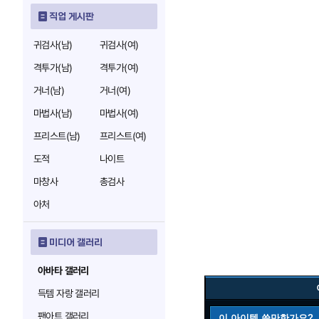
직업 게시판
귀검사(남)
귀검사(여)
격투가(남)
격투가(여)
거너(남)
거너(여)
마법사(남)
마법사(여)
프리스트(남)
프리스트(여)
도적
나이트
마창사
총검사
아처
미디어 갤러리
아바타 갤러리
득템 자랑 갤러리
팬아트 갤러리
이 아이템 쓸만한가요?