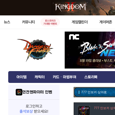
로스트아크
뉴스
커뮤니티
게임캘린더
게이머존
기대평 이벤트
아이템
캐릭터
카드 · 마법부여
스토리북
던전앤파이터 인벤
777 인보커 상의改
로그인하고
777 인보커 상
출석보상
받으세요!