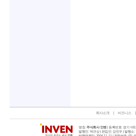
인벤 공식 미디어 파트너 및 제휴 파트너
회사소개
비즈니스
명칭:
주식회사 인벤
| 등록번호: 경기 아515
발행인: 박규상 | 편집인: 강민우 |
발행소:
발행연월일: 2004 11. 11 |
전화번호: 02 - 6393