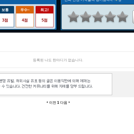
보통
우수~
최고!
3점
4점
5점
등록된 나도 한마디가 없습니다.
이전
1
다음