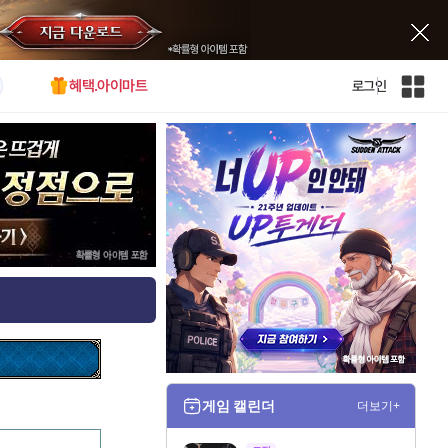
혜택.아이마트
로그인
인
벤
전
체
사
이
트
맵
게임 캘린더
더보기+