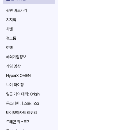
팟벤 바로가기
치지직
차벤
걸그룹
여행
해외게임정보
게임 영상
HyperX OMEN
브이 라이징
일곱 개의 대죄: Origin
몬스터헌터 스토리즈3
바이오하자드 레퀴엠
드래곤 퀘스트7