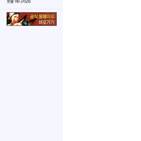
풋볼 매니저26