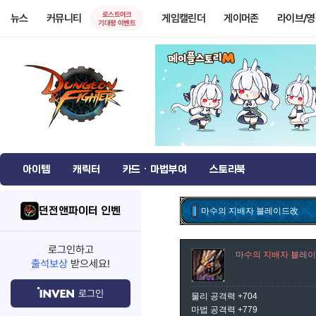
로스트아크
뉴스
커뮤니티
게임캘린더
게이머존
라이브/
기대평 이벤트
아이템
캐릭터
카드 · 마법부여
스토리북
던전앤파이터 인벤
마수의 지배자 블레이드改
로그인하고
마수의 지배자 블레
출석보상
받으세요!
로그인
물리 공격력 +704
마법 공격력 +779