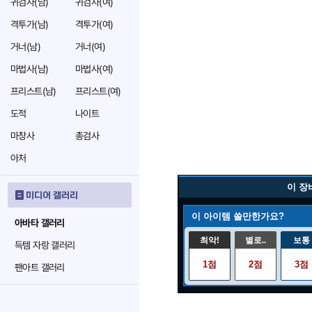
귀검사(남)
귀검사(여)
격투가(남)
격투가(여)
거너(남)
거너(여)
마법사(남)
마법사(여)
프리스트(남)
프리스트(여)
도적
나이트
마창사
총검사
아처
이 장
미디어 갤러리
이 아이템 쓸만한가요?
아바타 갤러리
최악!
별로..
보통
득템 자랑 갤러리
1점
2점
3점
팬아트 갤러리