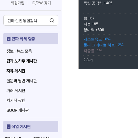
회원가입
ID/PW 찾기
독립 공격력 +405
힘 +67
지능 +85
항마력 +608
던파 화제 집중
캐스트속도 +6%
물리 크리티컬 히트 +2%
정보 · 뉴스 모음
적중률 -1%
2.8kg
팁과 노하우 게시판
자유 게시판
질문과 답변 게시판
거래 게시판
치지직 팟벤
SOOP 게시판
직업 게시판