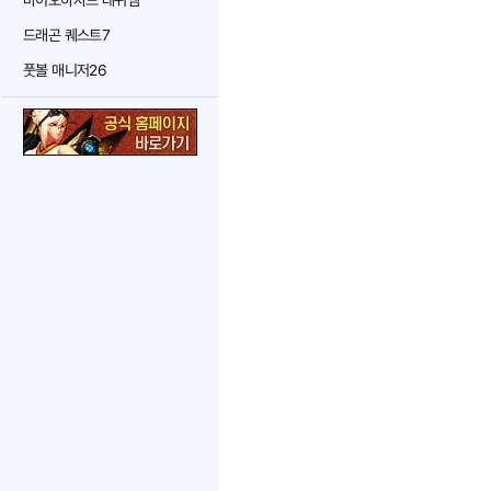
바이오하자드 레퀴엠
드래곤 퀘스트7
풋볼 매니저26