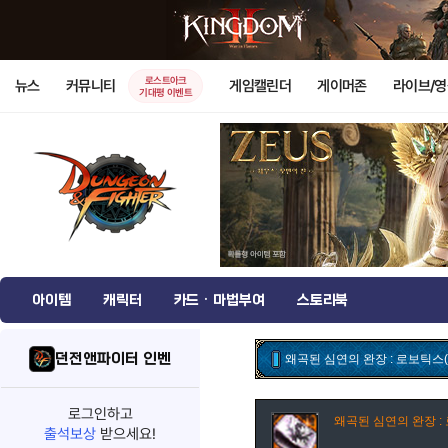
로스트아크
뉴스
커뮤니티
게임캘린더
게이머존
라이브/
기대평 이벤트
아이템
캐릭터
카드 · 마법부여
스토리북
던전앤파이터 인벤
왜곡된 심연의 완장 : 로보틱스(
로그인하고
왜곡된 심연의 완장 :
출석보상
받으세요!