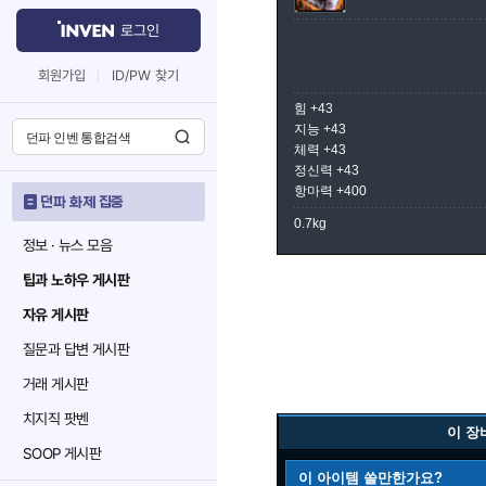
로그인
회원가입
ID/PW 찾기
힘 +43
지능 +43
체력 +43
정신력 +43
항마력 +400
던파 화제 집중
0.7kg
정보 · 뉴스 모음
팁과 노하우 게시판
자유 게시판
질문과 답변 게시판
거래 게시판
치지직 팟벤
이 장
SOOP 게시판
이 아이템 쓸만한가요?