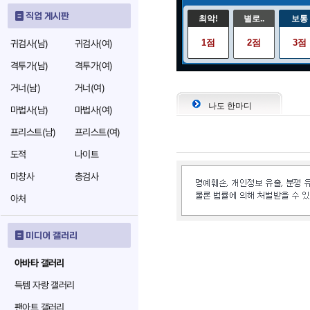
직업 게시판
최악!
별로..
보통
1점
2점
3점
귀검사(남)
귀검사(여)
격투가(남)
격투가(여)
거너(남)
거너(여)
나도 한마디
마법사(남)
마법사(여)
프리스트(남)
프리스트(여)
도적
나이트
마창사
총검사
아처
미디어 갤러리
아바타 갤러리
득템 자랑 갤러리
팬아트 갤러리