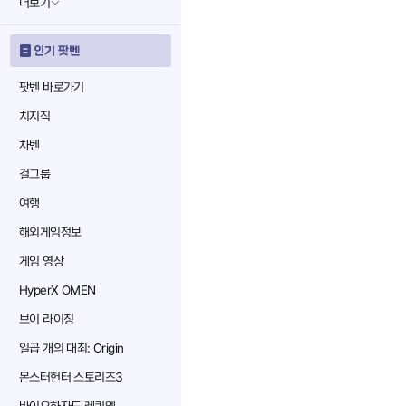
더보기
인기 팟벤
팟벤 바로가기
치지직
차벤
걸그룹
여행
해외게임정보
게임 영상
HyperX OMEN
브이 라이징
일곱 개의 대죄: Origin
몬스터헌터 스토리즈3