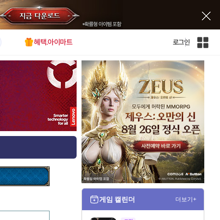
혜택.아이마트
로그인
인
벤
전
체
사
이
트
맵
게임 캘린더
더보기+