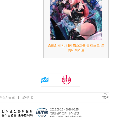
승리의 여신: 니케 팀스파클-륨 마스트: 로
망틱 메이드
아오시는 길
공지사항
2023.08.26 ~ 2026.08.25
인벤 온라인서비스 운영
(웹진, 커뮤니티, 마켓인벤)