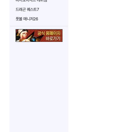
바이오하자드 레퀴엠
드래곤 퀘스트7
풋볼 매니저26