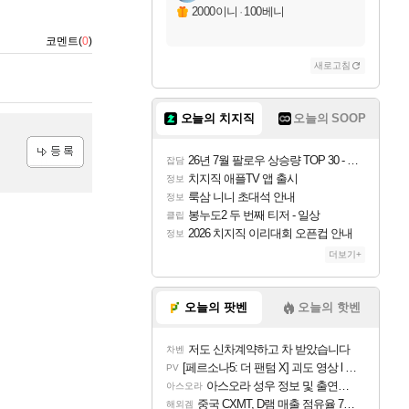
2000이니
·
100베니
코멘트(
0
)
새로고침
오늘의 치지직
오늘의 SOOP
26년 7월 팔로우 상승량 TOP 30 - 월간 치지직
잡담
등록
치지직 애플TV 앱 출시
정보
룩삼 니니 초대석 안내
정보
봉누도2 두 번째 티저 - 일상
클립
2026 치지직 이리대회 오픈컵 안내
정보
더보기+
오늘의 팟벤
오늘의 핫벤
저도 신차계약하고 차 받았습니다
차벤
[페르소나5: 더 팬텀 X] 괴도 영상 l 타카마키 안·댄싱 스타
PV
아스오라 성우 정보 및 출연작 모음
아스오라
중국 CXMT, D램 매출 점유율 7%…글로벌 4위로 부상
해외겜