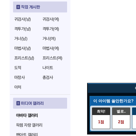
직업 게시판
귀검사(남)
귀검사(여)
격투가(남)
격투가(여)
거너(남)
거너(여)
마법사(남)
마법사(여)
프리스트(남)
프리스트(여)
도적
나이트
마창사
총검사
아처
이 아이템 쓸만한가요?
미디어 갤러리
최악!
별로..
아바타 갤러리
1점
2점
득템 자랑 갤러리
팬아트 갤러리