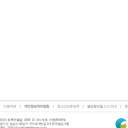
이용약관
개인정보처리방침
청소년보호정책
불법촬영물 신고 안내
찾
인
14 |
등록연월일: 2009. 12. 14 | 제호: 인벤
(INVEN)
터
 경기도 성남시 분당구 구미로 9번길 3-4 한국빌딩 3층
넷
 - 7700 | E-mail: help@inven.co.kr