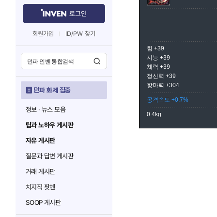
로그인
회원가입
ID/PW 찾기
힘 +39
지능 +39
체력 +39
정신력 +39
항마력 +304
던파 화제 집중
공격속도 +0.7%
정보 · 뉴스 모음
0.4kg
팁과 노하우 게시판
자유 게시판
질문과 답변 게시판
거래 게시판
치지직 팟벤
SOOP 게시판