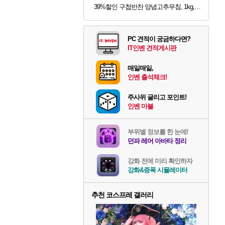
39%할인 구첩반찬 양념고추무침, 1kg, 1개
PC 견적이 궁금하다면?
IT인벤 견적게시판
매일매일,
인벤 출석체크!
주사위 굴리고 포인트!
인벤 마블
부위별 정보를 한 눈에!
던파 레어 아바타 정리
강화 전에 미리 확인하자
강화&증폭 시뮬레이터
추천 코스프레 갤러리