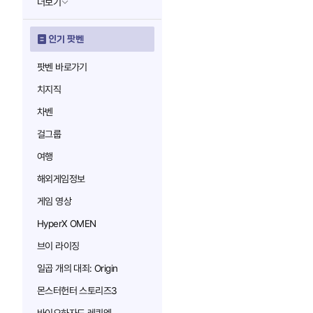
더보기
인기 팟벤
팟벤 바로가기
치지직
차벤
걸그룹
여행
해외게임정보
게임 영상
HyperX OMEN
브이 라이징
일곱 개의 대죄: Origin
몬스터헌터 스토리즈3