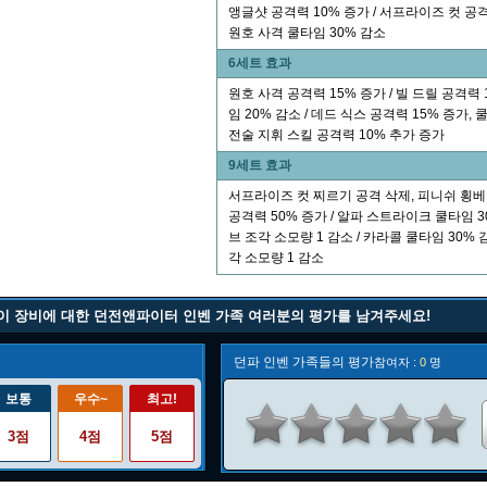
앵글샷 공격력 10% 증가 / 서프라이즈 컷 공격력
원호 사격 쿨타임 30% 감소
6세트 효과
원호 사격 공격력 15% 증가 / 빌 드릴 공격력 
임 20% 감소 / 데드 식스 공격력 15% 증가, 쿨
전술 지휘 스킬 공격력 10% 추가 증가
9세트 효과
서프라이즈 컷 찌르기 공격 삭제, 피니쉬 횡베
공격력 50% 증가 / 알파 스트라이크 쿨타임 3
브 조각 소모량 1 감소 / 카라콜 쿨타임 30% 
각 소모량 1 감소
이 장비에 대한 던전앤파이터 인벤 가족 여러분의 평가를 남겨주세요!
던파 인벤 가족들의 평가
참여자 :
0
명
보통
우수~
최고!
3점
4점
5점