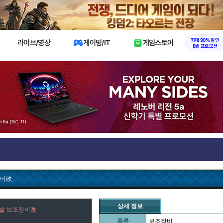
X
최대 90% 할인
라이브/영상
게이밍/IT
게임스토어
8월 프로모션
장비改
상세 정보
투술 보조장비改
종류
보조장비