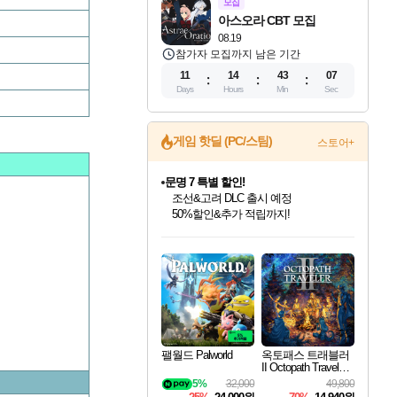
모집
아스오라 CBT 모집
08.19
참가자 모집까지 남은 기간
11
14
43
06
Days
Hours
Min
Sec
게임 핫딜 (PC/스팀)
스토어+
문명 7 특별 할인!
조선&고려 DLC 출시 예정
50%할인&추가 적립까지!
인벤게임즈 8월 특별 할인!
드래곤소드: 어웨이크닝 입점!
마블 투혼 파이팅 소울즈 정식출시!
귀무자: 검의 길 예약 판매 중!
비스트 오브 리인카네이션 정식 출시!
커세어 코브 출시 기념 할인!
더 렐릭 퍼스트 가디언 정식 출시
베데스다 40주년 기념 할인 중!
캡콤 프렌차이즈 할인 진행 중!
캡콤 일부 상품 상시 할인
스타워즈 은하계 레이서
로블록스 기프트 카드 공식 입점
인기 퍼블리셔 모음!
스팀으로 만나는 드래곤소드!
마블 히어로 총 출동&화려한 격투!
10% 할인과
게임프릭 신작 IP
해적'섬'을 발전시키자!
설화x하드코어 액션!
베데스다의 명작들을
몬헌, 바하 등 인기 IP를
몬헌 와일즈 & 드래곤즈 도그마2
인벤게임즈에서 10% 추가 적립
Robux를 가장 안전하고
최대 90% 할인가를 만나보세요!
네이버혜택과 함께 만나보세요!
네이버 포인트 혜택까지!
이니&베니 혜택까지!
네이버 혜택가와 함께 예약하세요!
할인&네이버혜택으로 만나보세요!
네이버페이 혜택과 만나보세요!
40주년 프로모션으로 만나보세요!
할인가에 만나보세요!
일부 에디션 상시 할인!
혜택으로 예약 판매 중
편안하게 충전하세요
팰월드 Palworld
옥토패스 트래블러
II Octopath Traveler I
I
5%
32,000
49,800