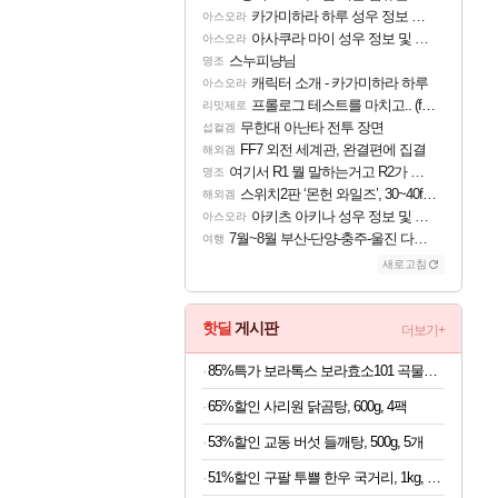
카가미하라 하루 성우 정보 및 주요 필모
아스오라
아사쿠라 마이 성우 정보 및 주요 필모
아스오라
스누피냥님
명조
캐릭터 소개 - 카가미하라 하루
아스오라
프롤로그 테스트를 마치고.. (feat. 리아)
리밋제로
무한대 아난타 전투 장면
섭컬겜
FF7 외전 세계관, 완결편에 집결
해외겜
여기서 R1 뭘 말하는거고 R2가 뭘말하는걸까요?
명조
스위치2판 ‘몬헌 와일즈’, 30~40fps 목표 추정
해외겜
아키츠 아키나 성우 정보 및 주요 필모
아스오라
7월~8월 부산-단양-충주-울진 다녀왔어요~
여행
새로고침
핫딜
게시판
더보기+
85%특가 보라톡스 보라효소101 곡물발효효소 프로바이오틱스, 30포, 1개
65%할인 사리원 닭곰탕, 600g, 4팩
53%할인 교동 버섯 들깨탕, 500g, 5개
51%할인 구팔 투쁠 한우 국거리, 1kg, 1개