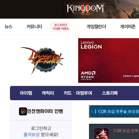
로스트아크
뉴스
커뮤니티
게임캘린더
게이머존
기대평 이벤트
아이템
캐릭터
카드 · 마법부여
스토리북
던전앤파이터 인벤
CQB 초급 전투술 보조
로그인하고
CQB 초급 전
출석보상
받으세요!