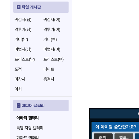
직업 게시판
귀검사(남)
귀검사(여)
격투가(남)
격투가(여)
거너(남)
거너(여)
마법사(남)
마법사(여)
프리스트(남)
프리스트(여)
도적
나이트
마창사
총검사
아처
미디어 갤러리
아바타 갤러리
이 아이템 쓸만한가요?
득템 자랑 갤러리
팬아트 갤러리
최악!
별로..