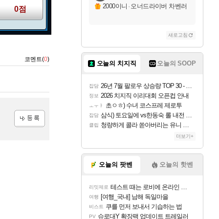
2000이니
·
오너드라이버 차벤러
0점
새로고침
코멘트(
0
)
오늘의 치지직
오늘의 SOOP
26년 7월 팔로우 상승량 TOP 30 - 월간 치지직
잡담
2026 치지직 이리대회 오픈컵 안내
정보
초ㅇㅎ) 수녀 코스프레 제로투
ㅗㅜㅑ
삼식) 토요일에 vs한동숙 롤 내전 예정
잡담
청량하게 콜라 쏟아버리는 유니 ㅋㅋㅋ
클립
등록
더보기+
오늘의 팟벤
오늘의 핫벤
테스트 때는 로비에 온라인 기능이 있는데
리밋제로
[여행_국내] 남해 독일마을
여행
쿠를 먼저 보내서 기습하는 법
비스트
슈로대Y 확장팩 업데이트 트레일러
PV