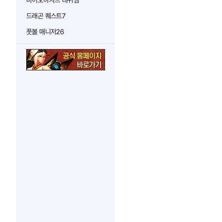
바이오하자드 레퀴엠
드래곤 퀘스트7
풋볼 매니저26