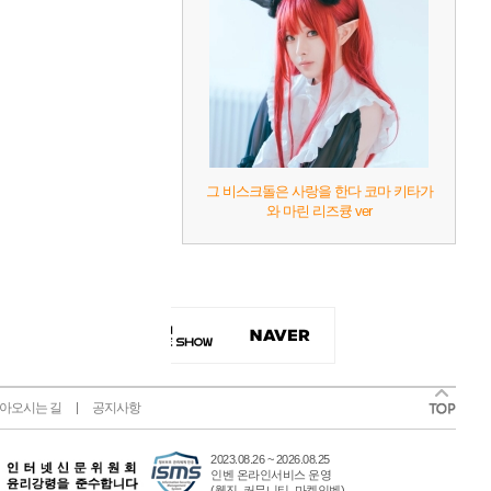
그 비스크돌은 사랑을 한다 코마 키타가
와 마린 리즈큥 ver
아오시는 길
공지사항
2023.08.26 ~ 2026.08.25
인벤 온라인서비스 운영
(웹진, 커뮤니티, 마켓인벤)