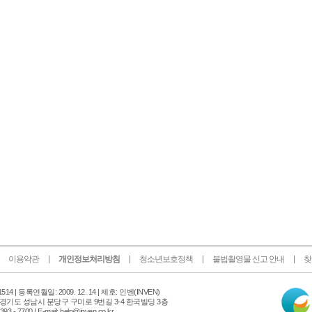
이용약관
개인정보처리방침
청소년보호정책
불법촬영물 신고 안내
찾
인
14 |
등록연월일: 2009. 12. 14 | 제호: 인벤
(INVEN)
터
 경기도 성남시 분당구 구미로 9번길 3-4 한국빌딩 3층
넷
 - 7700 | E-mail: help@inven.co.kr