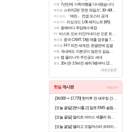
7년만에 가족여행을 다녀왔습니다.
여행
스위치2판 ‘몬헌 와일즈’, 30~40fps 목표 추정
해외겜
「에린」 컨셉 포스터 공개
아스오라
리싱크드 1.06 패치노트 (8/5)
리싱크드
동해바다 추암해수욕장
여행
비스트 오브 리인카네이션 오픈 트레일러
PV
중국 CXMT, D램 매출 점유율 7%…글로벌 4위로 부상
해외겜
FF7 외전 세계관, 완결편에 집결
해외겜
국내에도 이쁜곳이 많은것 같습니다
여행
렙 올리니까 주인공도 세네
실팰
20시즌 3.5버전 폐허 9층부터 12층까지 클리어 조합 | 죽음의 노래와 바닷속 폐허 |
명조
새로고침
핫딜
게시판
더보기+
[34,000 -> 17,770] 한끼루 깐 새우장 간장350g + 양념350g 2세트
[오늘 끝딜] [본사출고] 칼로 EMS 슬림코어 벨트 복근운동 뱃살 다이어트 허리 옆구리살
[오늘 끝딜] 얼리츠 아이스 넥쿨러 와이드 넥밴드 쿨스카프 쿨링 냉감 얼음목걸이 목도리
[오늘 끝딜] 델라고 오일마스터 프라이팬 세트 올라운드 세트 3종