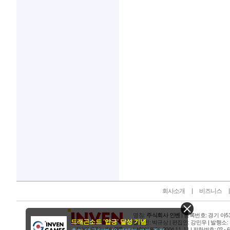
인벤 공식 미디어 파트너 및 제휴 파트너
회사소개
비즈니스
명칭:
주식회사 인벤
| 등록번호: 경기 아515
드래곤소드 '압긍' 달성 기념
발행인: 박규상 | 편집인: 강민우 |
발행소:
발행연월일: 2004 11. 11 |
전화번호: 02 - 6393