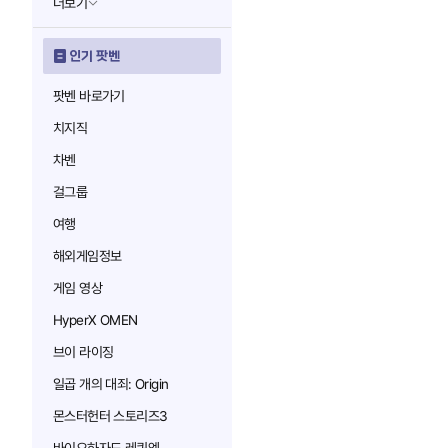
더보기
인기 팟벤
팟벤 바로가기
치지직
차벤
걸그룹
여행
해외게임정보
게임 영상
HyperX OMEN
브이 라이징
일곱 개의 대죄: Origin
몬스터헌터 스토리즈3