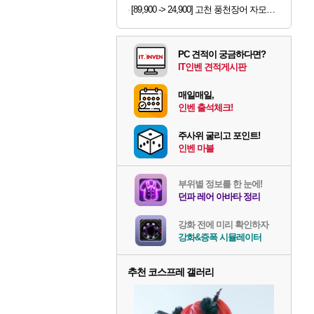
[89,900 -> 24,900] 고천 풍천장어 자모니카 특품 손질후 700g 총1kg
PC 견적이 궁금하다면?
IT인벤 견적게시판
매일매일,
인벤 출석체크!
주사위 굴리고 포인트!
인벤 마블
부위별 정보를 한 눈에!
던파 레어 아바타 정리
강화 전에 미리 확인하자
강화&증폭 시뮬레이터
추천 코스프레 갤러리