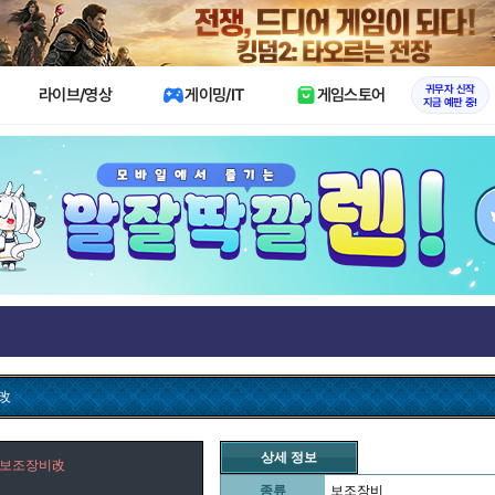
X
귀무자 신작
라이브/영상
게이밍/IT
게임스토어
지금 예판 중!
改
상세 정보
 보조장비改
종류
보조장비