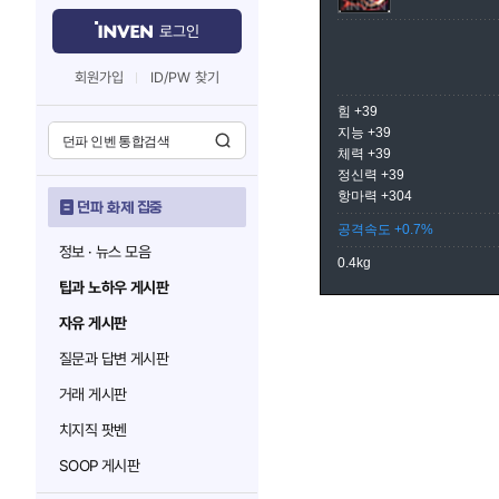
로그인
회원가입
ID/PW 찾기
힘 +39
지능 +39
체력 +39
정신력 +39
항마력 +304
던파 화제 집중
공격속도 +0.7%
정보 · 뉴스 모음
0.4kg
팁과 노하우 게시판
자유 게시판
질문과 답변 게시판
거래 게시판
치지직 팟벤
SOOP 게시판