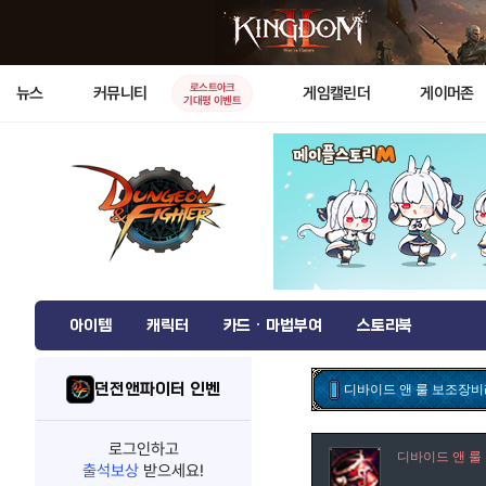
로스트아크
뉴스
커뮤니티
게임캘린더
게이머존
기대평 이벤트
아이템
캐릭터
카드 · 마법부여
스토리북
던전앤파이터 인벤
디바이드 앤 룰 보조장비
로그인하고
디바이드 앤 룰
출석보상
받으세요!