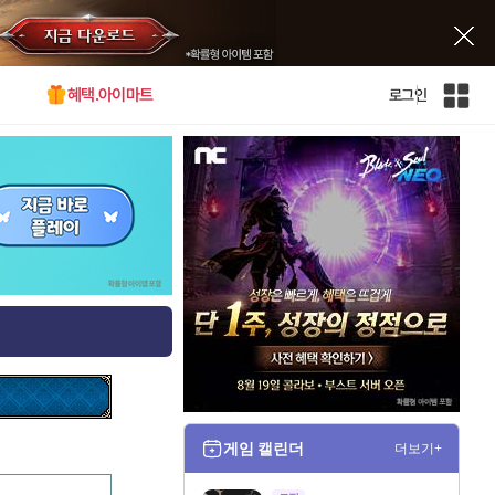
혜택.아이마트
로그인
인
벤
전
체
사
이
트
맵
게임 캘린더
더보기+