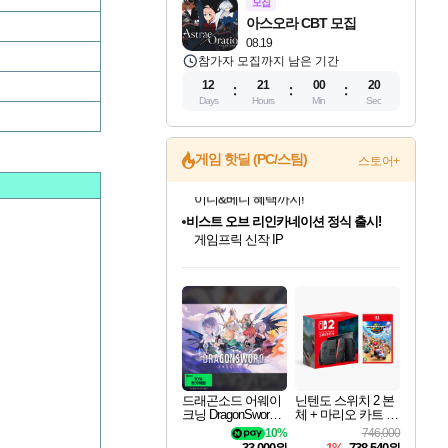
모집
아스오라 CBT 모집
08.19
참가자 모집까지 남은 기간
12
21
00
19
Days
Hours
Min
Sec
게임 핫딜 (PC/스팀)
스토어+
비스트 오브 리인카네이션 정식 출시!
게임프릭 신작 IP
네이버 혜택가와 함께 예약하세요!
드래곤소드: 어웨이크닝 입점!
문명 7 특별 할인!
귀무자: 검의 길 예약 판매 중!
커세어 코브 출시 기념 할인!
더 렐릭 퍼스트 가디언 정식 출시
베데스다 40주년 기념 할인 중!
마블 투혼 파이팅 소울즈 예약 판매 중!
캡콤 프렌차이즈 할인 진행 중!
캡콤 일부 상품 상시 할인
스타워즈 은하계 레이서
로블록스 기프트 카드 공식 입점
스팀으로 만나는 드래곤소드!
조선&고려 DLC 출시 예정
10% 할인과
해적'섬'을 발전시키자!
설화x하드코어 액션!
베데스다의 명작들을
마블 히어로 총 출동&화려한 격투!
몬헌, 바하 등 인기 IP를
몬헌 와일즈 & 드래곤즈 도그마2
인벤게임즈에서 10% 추가 적립
Robux를 가장 안전하고
네이버혜택과 함께 만나보세요!
50%할인&추가 적립까지!
이니&베니 혜택까지!
할인&네이버혜택으로 만나보세요!
네이버페이 혜택과 만나보세요!
40주년 프로모션으로 만나보세요!
네이버 포인트 혜택까지!
할인가에 만나보세요!
일부 에디션 상시 할인!
혜택으로 예약 판매 중
편안하게 충전하세요
드래곤소드 어웨이
닌텐도 스위치 2 본
크닝 DragonSword A
체 + 마리오 카트 월
wakening
드
10%
746,000