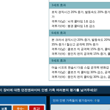
3세트 효과
로킥 경직시간 20% 증가, 발동속도 20% 증가
가
격투가(남) : 뇌격 쿨타임 1초 감소
격투가(여) : 붕권 쿨타임 1초 감소
6세트 효과
본 크러셔 경직시간 20% 증가, 발동속도 20%
35% 증가 / 철산고 공격력 35% 증가
격투가(남) : 클로즈 킥 공격력 15% 증가, 쿨
격투가(여) : 원인치 펀치 공격력 15% 증가, 
9세트 효과
머슬 시프트 캔슬시 다음 스킬 공격력 변화값 
격투가(남) : 클로즈 킥 쿨타임 30% 감소, 공
격투가(여) : 원인치 펀치 쿨타임 30% 감소, 
이 장비에 대한 던전앤파이터 인벤 가족 여러분의 평가를 남겨주세요!
던파 인벤 가족들의 평가
참여자 :
0
명
보통
우수~
최고!