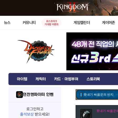
로스트아크
뉴스
커뮤니티
게임캘린더
게이머존
기대평 이벤트
아이템
캐릭터
카드 · 마법부여
스토리북
던전앤파이터 인벤
풋내기 싸움꾼의 반지
로그인하고
풋내기 싸움꾼
출석보상
받으세요!