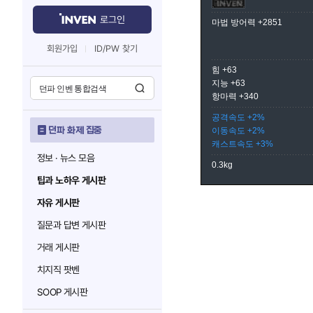
로그인
마법 방어력 +2851
회원가입
ID/PW 찾기
힘 +63
지능 +63
항마력 +340
공격속도 +2%
던파 화제 집중
이동속도 +2%
캐스트속도 +3%
정보 · 뉴스 모음
0.3kg
팁과 노하우 게시판
자유 게시판
질문과 답변 게시판
거래 게시판
치지직 팟벤
SOOP 게시판