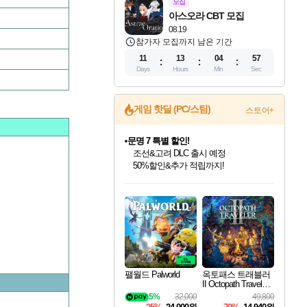
모집
아스오라 CBT 모집
08.19
참가자 모집까지 남은 기간
11
13
04
57
Days
Hours
Min
Sec
게임 핫딜 (PC/스팀)
스토어+
문명 7 특별 할인!
조선&고려 DLC 출시 예정
50%할인&추가 적립까지!
마블 투혼 파이팅 소울즈 정식출시!
마블 히어로 총 출동&화려한 격투!
네이버 포인트 혜택까지!
인벤게임즈 8월 특별 할인!
드래곤소드: 어웨이크닝 입점!
귀무자: 검의 길 예약 판매 중!
비스트 오브 리인카네이션 정식 출시!
커세어 코브 출시 기념 할인!
더 렐릭 퍼스트 가디언 정식 출시
베데스다 40주년 기념 할인 중!
캡콤 프렌차이즈 할인 진행 중!
캡콤 일부 상품 상시 할인
스타워즈 은하계 레이서
로블록스 기프트 카드 공식 입점
인기 퍼블리셔 모음!
스팀으로 만나는 드래곤소드!
10% 할인과
게임프릭 신작 IP
해적'섬'을 발전시키자!
설화x하드코어 액션!
베데스다의 명작들을
몬헌, 바하 등 인기 IP를
몬헌 와일즈 & 드래곤즈 도그마2
인벤게임즈에서 10% 추가 적립
Robux를 가장 안전하고
최대 90% 할인가를 만나보세요!
네이버혜택과 함께 만나보세요!
이니&베니 혜택까지!
네이버 혜택가와 함께 예약하세요!
할인&네이버혜택으로 만나보세요!
네이버페이 혜택과 만나보세요!
40주년 프로모션으로 만나보세요!
할인가에 만나보세요!
일부 에디션 상시 할인!
혜택으로 예약 판매 중
편안하게 충전하세요
팰월드 Palworld
옥토패스 트래블러
II Octopath Traveler I
I
5%
32,000
49,800