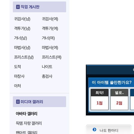
직업 게시판
귀검사(남)
귀검사(여)
격투가(남)
격투가(여)
거너(남)
거너(여)
마법사(남)
마법사(여)
프리스트(남)
프리스트(여)
도적
나이트
마창사
총검사
이 아이템 쓸만한가요?
아처
최악!
별로..
미디어 갤러리
1점
2점
아바타 갤러리
득템 자랑 갤러리
나도 한마디
팬아트 갤러리