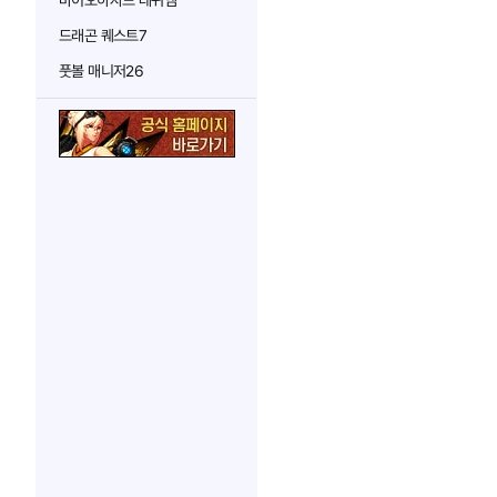
바이오하자드 레퀴엠
드래곤 퀘스트7
풋볼 매니저26