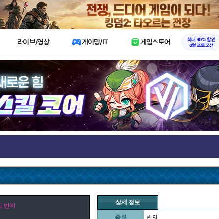
X
최대 90% 할인
라이브/영상
게이밍/IT
게임스토어
8월 프로모션
상세 정보
의 반지
종류
반지