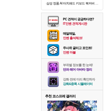
삼성 정품 AI 터치패드 키보드 북커버 케이스 그레이, 갤럭시 탭 S11 울트라
PC 견적이 궁금하다면?
IT인벤 견적게시판
매일매일,
인벤 출석체크!
주사위 굴리고 포인트!
인벤 마블
부위별 정보를 한 눈에!
던파 레어 아바타 정리
강화 전에 미리 확인하자
강화&증폭 시뮬레이터
추천 코스프레 갤러리