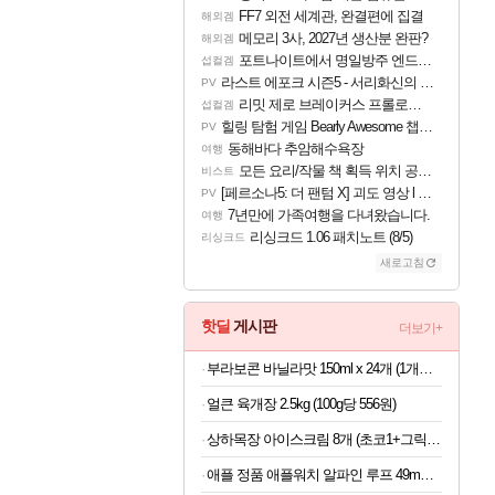
FF7 외전 세계관, 완결편에 집결
해외겜
메모리 3사, 2027년 생산분 완판?
해외겜
포트나이트에서 명일방주 엔드필드 [펠리카] 판매 예정
섭컬겜
라스트 에포크 시즌5 - 서리화신의 분노 티저
PV
리밋 제로 브레이커스 프롤로그 테스트 후기 영상 업로드
섭컬겜
힐링 탐험 게임 Bearly Awesome 챕터 1 트레일러
PV
동해바다 추암해수욕장
여행
모든 요리/작물 책 획득 위치 공략 (36개) - 미식가 도전과제
비스트
[페르소나5: 더 팬텀 X] 괴도 영상 l 타카마키 안·댄싱 스타
PV
7년만에 가족여행을 다녀왔습니다.
여행
리싱크드 1.06 패치노트 (8/5)
리싱크드
새로고침
핫딜
게시판
더보기+
부라보콘 바닐라맛 150ml x 24개 (1개당 1,079원)
얼큰 육개장 2.5kg (100g당 556원)
상하목장 아이스크림 8개 (초코1+그릭요거트3+파르페4)
애플 정품 애플워치 알파인 루프 49mm 블랙 티타늄 마감, M, 라이트 블루