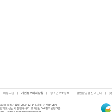
이용약관
개인정보처리방침
청소년보호정책
불법촬영물 신고 안내
찾
인
14 |
등록연월일: 2009. 12. 14 | 제호: 인벤
(INVEN)
터
 경기도 성남시 분당구 구미로 9번길 3-4 한국빌딩 3층
넷
 - 7700 | E-mail: help@inven.co.kr