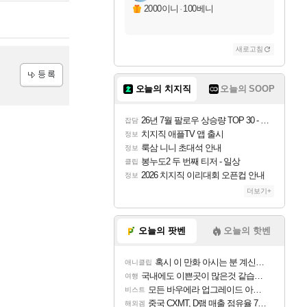
2000이니
·
100베니
새로고침
오늘의 치지직
오늘의 SOOP
등록
26년 7월 팔로우 상승량 TOP 30 - 월간 치지직
잡담
치지직 애플TV 앱 출시
정보
룩삼 니니 초대석 안내
정보
봉누도2 두 번째 티저 - 일상
클립
2026 치지직 이리대회 오픈컵 안내
정보
더보기+
오늘의 팟벤
오늘의 핫벤
혹시 이 만화 아시는 분 계신가요
애니클립
국내에도 이쁜곳이 많은것 같습니다
여행
모든 바우에라 업그레이드 아이템 획득 위치 공략 (89개)
비스트
중국 CXMT, D램 매출 점유율 7%…글로벌 4위로 부상
해외겜