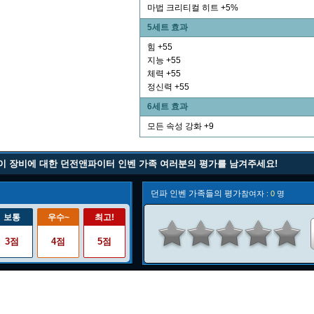
마법 크리티컬 히트 +5%
5세트 효과
힘 +55
지능 +55
체력 +55
정신력 +55
6세트 효과
모든 속성 강화 +9
이 장비에 대한 던전앤파이터 인벤 가족 여러분의 평가를 남겨주세요!
던파 인벤 가족들의 평가
참여자 :
0
명
보통
우수~
최고!
3점
4점
5점