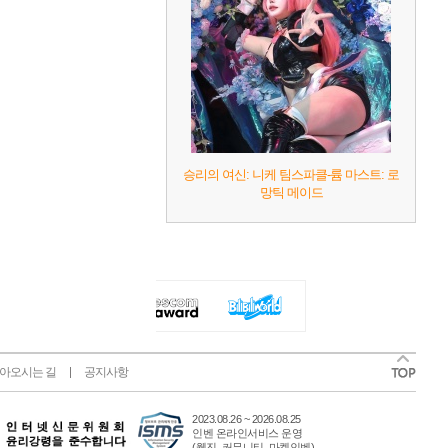
승리의 여신: 니케 팀스파클-륨 마스트: 로
망틱 메이드
아오시는 길
공지사항
2023.08.26 ~ 2026.08.25
인벤 온라인서비스 운영
(웹진, 커뮤니티, 마켓인벤)