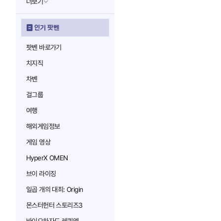
더보기
인기 팟벤
팟벤 바로가기
치지직
차벤
걸그룹
여행
해외게임정보
게임 영상
HyperX OMEN
브이 라이징
일곱 개의 대죄: Origin
몬스터헌터 스토리즈3