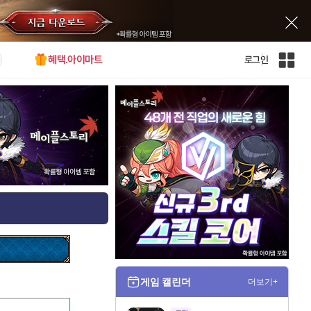
혜택.아이마트
로그인
인
벤
전
체
사
이
트
맵
게임 캘린더
더보기+