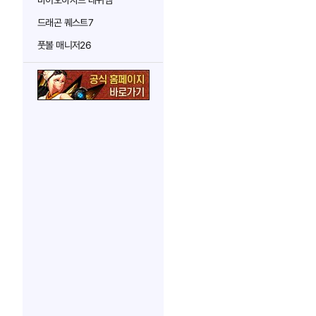
바이오하자드 레퀴엠
드래곤 퀘스트7
풋볼 매니저26