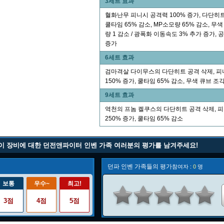
3세트 효과
혈화난무 피니시 공격력 100% 증가, 다단히트 
쿨타임 65% 감소, MP소모량 65% 감소, 무
량 1 감소 / 광폭화 이동속도 3% 추가 증가, 
증가
6세트 효과
검마격살 다이무스의 다단히트 공격 삭제, 피
150% 증가, 쿨타임 65% 감소, 무색 큐브 조
9세트 효과
역천의 프놈 켈쿠스의 다단히트 공격 삭제, 
250% 증가, 쿨타임 65% 감소
이 장비에 대한 던전앤파이터 인벤 가족 여러분의 평가를 남겨주세요!
던파 인벤 가족들의 평가
참여자 :
0
명
보통
우수~
최고!
3점
4점
5점