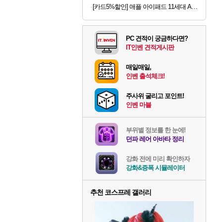
[카드5%할인] 애플 아이패드 11세대 A16 WiFi 실버, 256GB, WiFi전용
PC 견적이 궁금하다면?
IT인벤 견적게시판
매일매일,
인벤 출석체크!
주사위 굴리고 포인트!
인벤 마블
부위별 정보를 한 눈에!
던파 레어 아바타 정리
강화 전에 미리 확인하자
강화&증폭 시뮬레이터
추천 코스프레 갤러리