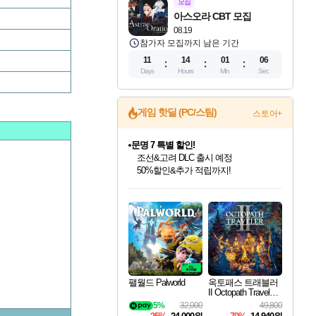
모집
아스오라 CBT 모집
08.19
참가자 모집까지 남은 기간
11
14
01
05
Days
Hours
Min
Sec
게임 핫딜 (PC/스팀)
스토어+
문명 7 특별 할인!
조선&고려 DLC 출시 예정
50%할인&추가 적립까지!
인벤게임즈 8월 특별 할인!
드래곤소드: 어웨이크닝 입점!
마블 투혼 파이팅 소울즈 정식출시!
귀무자: 검의 길 예약 판매 중!
비스트 오브 리인카네이션 정식 출시!
커세어 코브 출시 기념 할인!
더 렐릭 퍼스트 가디언 정식 출시
베데스다 40주년 기념 할인 중!
캡콤 프렌차이즈 할인 진행 중!
캡콤 일부 상품 상시 할인
스타워즈 은하계 레이서
로블록스 기프트 카드 공식 입점
인기 퍼블리셔 모음!
스팀으로 만나는 드래곤소드!
마블 히어로 총 출동&화려한 격투!
10% 할인과
게임프릭 신작 IP
해적'섬'을 발전시키자!
설화x하드코어 액션!
베데스다의 명작들을
몬헌, 바하 등 인기 IP를
몬헌 와일즈 & 드래곤즈 도그마2
인벤게임즈에서 10% 추가 적립
Robux를 가장 안전하고
최대 90% 할인가를 만나보세요!
네이버혜택과 함께 만나보세요!
네이버 포인트 혜택까지!
이니&베니 혜택까지!
네이버 혜택가와 함께 예약하세요!
할인&네이버혜택으로 만나보세요!
네이버페이 혜택과 만나보세요!
40주년 프로모션으로 만나보세요!
할인가에 만나보세요!
일부 에디션 상시 할인!
혜택으로 예약 판매 중
편안하게 충전하세요
팰월드 Palworld
옥토패스 트래블러
II Octopath Traveler I
I
5%
32,000
49,800