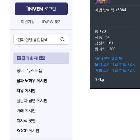
로그인
마법 방어력 +6864
회원가입
ID/PW 찾기
힘 +28
지능 +54
정신력 +81
항마력 +380
던파 화제 집중
MP 1분당 3 회복
물리 크리티컬 히트 +2%
정보 · 뉴스 모음
마법 크리티컬 히트 +2%
0.4kg
팁과 노하우 게시판
자유 게시판
질문과 답변 게시판
거래 게시판
치지직 팟벤
SOOP 게시판