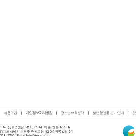
이용약관
개인정보처리방침
청소년보호정책
불법촬영물 신고 안내
찾
인
14 |
등록연월일: 2009. 12. 14 | 제호: 인벤
(INVEN)
터
 경기도 성남시 분당구 구미로 9번길 3-4 한국빌딩 3층
넷
 - 7700 | E-mail: help@inven.co.kr