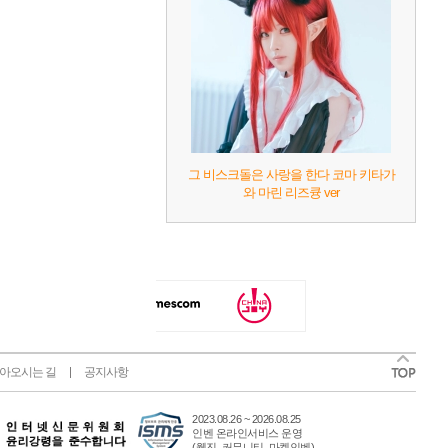
그 비스크돌은 사랑을 한다 코마 키타가
와 마린 리즈큥 ver
아오시는 길
공지사항
2023.08.26 ~ 2026.08.25
인벤 온라인서비스 운영
(웹진, 커뮤니티, 마켓인벤)