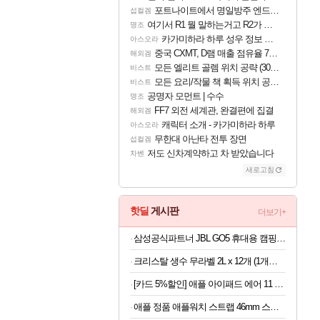
포트나이트에서 명일방주 엔드필드 [펠리카] 판매 예정
섭컬겜
여기서 R1 뭘 말하는거고 R2가 뭘말하는걸까요?
명조
카가미하라 하루 성우 정보 및 주요 필모
아스오라
중국 CXMT, D램 매출 점유율 7%…글로벌 4위로 부상
해외겜
모든 엘리트 골렘 위치 공략 (30개) - 방랑 결투가
비스트
모든 요리/작물 책 획득 위치 공략 (36개) - 미식가 도전과제
비스트
공명자 모먼트 | 수수
명조
FF7 외전 세계관, 완결편에 집결
해외겜
캐릭터 소개 - 카가미하라 하루
아스오라
무한대 아난타 전투 장면
섭컬겜
저도 신차계약하고 차 받았습니다
차벤
새로고침
핫딜
게시판
더보기+
삼성공식파트너 JBL GO5 휴대용 캠핑용 블루투스 스피커 퍼플
크리스탈 생수 무라벨 2L x 12개 (1개당 508원)
[카드 5%할인] 애플 아이패드 에어 11 M4 WiFi 스페이스 그레이, 128GB, WiFi전용
애플 정품 애플워치 스트랩 46mm 스포츠 밴드, M/L, 앵커 블루