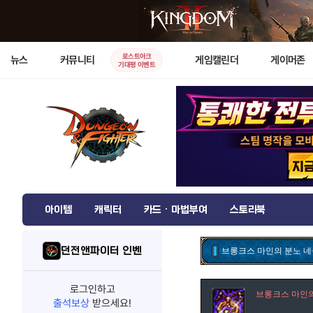
로스트아크
뉴스
커뮤니티
게임캘린더
게이머존
기대평 이벤트
아이템
캐릭터
카드 · 마법부여
스토리북
던전앤파이터 인벤
브롱크스 마인의 분노 
로그인하고
브롱크스 마인
출석보상
받으세요!