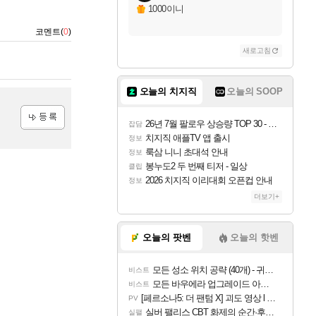
1000이니
코멘트(
0
)
새로고침
오늘의 치지직
오늘의 SOOP
26년 7월 팔로우 상승량 TOP 30 - 월간 치지직
잡담
등록
치지직 애플TV 앱 출시
정보
룩삼 니니 초대석 안내
정보
봉누도2 두 번째 티저 - 일상
클립
2026 치지직 이리대회 오픈컵 안내
정보
더보기+
오늘의 팟벤
오늘의 핫벤
모든 성소 위치 공략 (40개) - 귀환한 영혼 도전과제
비스트
모든 바우에라 업그레이드 아이템 획득 위치 공략 (89개)
비스트
[페르소나5: 더 팬텀 X] 괴도 영상 l 타카마키 안·댄싱 스타
PV
실버 팰리스 CBT 화제의 순간·후기 모음
실팰