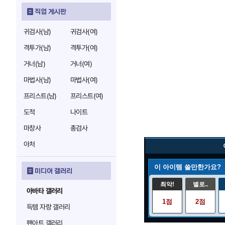
직업 게시판
귀검사(남)
귀검사(여)
격투가(남)
격투가(여)
거너(남)
거너(여)
마법사(남)
마법사(여)
프리스트(남)
프리스트(여)
도적
나이트
마창사
총검사
아처
이 아이템 쓸만한가요?
미디어 갤러리
최악!
별로..
아바타 갤러리
1점
2점
득템 자랑 갤러리
팬아트 갤러리