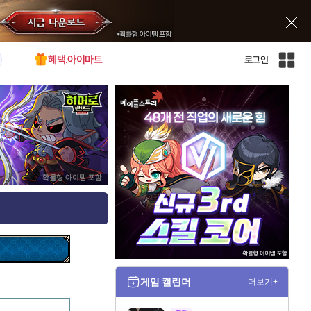
혜택.아이마트
로그인
인
벤
전
체
사
이
트
맵
게임 캘린더
더보기+