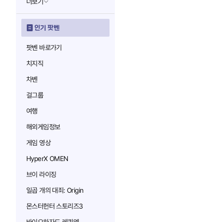
더보기
인기 팟벤
팟벤 바로가기
치지직
차벤
걸그룹
여행
해외게임정보
게임 영상
HyperX OMEN
브이 라이징
일곱 개의 대죄: Origin
몬스터헌터 스토리즈3