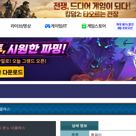
X
최대 90% 할인
라이브/영상
게이밍/IT
게임스토어
8월 프로모션
네클레스
상세 정보
의 분노 네클레스
종류
목걸이