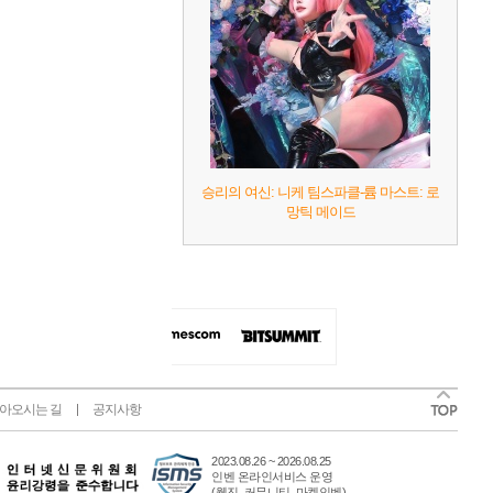
승리의 여신: 니케 팀스파클-륨 마스트: 로
망틱 메이드
아오시는 길
공지사항
2023.08.26 ~ 2026.08.25
인벤 온라인서비스 운영
(웹진, 커뮤니티, 마켓인벤)