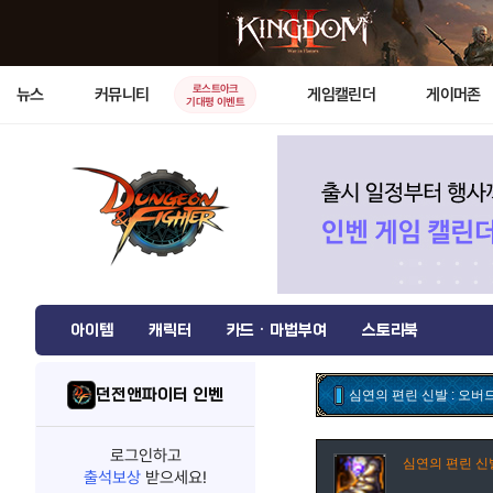
로스트아크
뉴스
커뮤니티
게임캘린더
게이머존
기대평 이벤트
아이템
캐릭터
카드 · 마법부여
스토리북
던전앤파이터 인벤
심연의 편린 신발 : 오
로그인하고
심연의 편린 신
출석보상
받으세요!