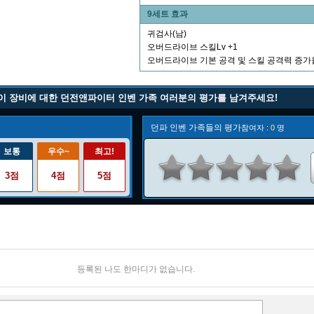
9세트 효과
귀검사(남)
오버드라이브 스킬Lv +1
오버드라이브 기본 공격 및 스킬 공격력 증가율
이 장비에 대한 던전앤파이터 인벤 가족 여러분의 평가를 남겨주세요!
던파 인벤 가족들의 평가
참여자 :
0
명
보통
우수~
최고!
3점
4점
5점
등록된 나도 한마디가 없습니다.