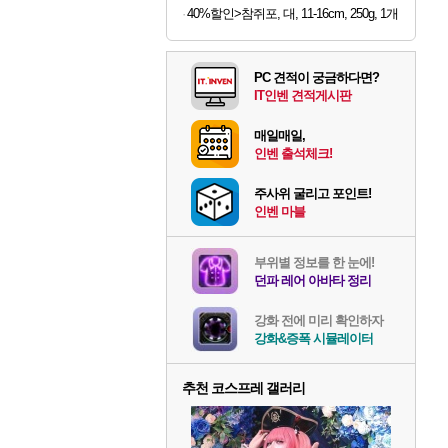
40%할인>참쥐포, 대, 11-16cm, 250g, 1개
PC 견적이 궁금하다면?
IT인벤 견적게시판
매일매일,
인벤 출석체크!
주사위 굴리고 포인트!
인벤 마블
부위별 정보를 한 눈에!
던파 레어 아바타 정리
강화 전에 미리 확인하자
강화&증폭 시뮬레이터
추천 코스프레 갤러리