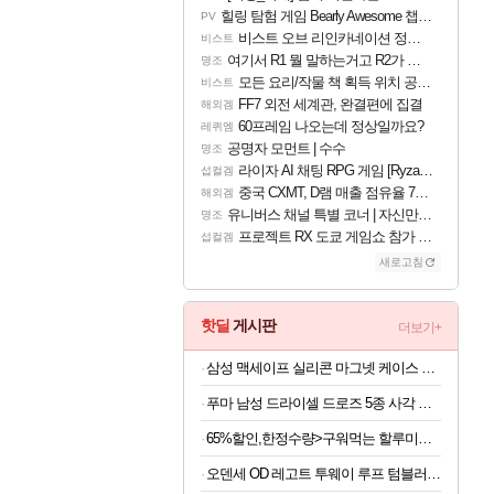
힐링 탐험 게임 Bearly Awesome 챕터 1 트레일러
PV
비스트 오브 리인카네이션 정보/공략글 모음
비스트
여기서 R1 뭘 말하는거고 R2가 뭘말하는걸까요?
명조
모든 요리/작물 책 획득 위치 공략 (36개) - 미식가 도전과제
비스트
FF7 외전 세계관, 완결편에 집결
해외겜
60프레임 나오는데 정상일까요?
레퀴엠
공명자 모먼트 | 수수
명조
라이자 AI 채팅 RPG 게임 [RyzaChat: AI] 공개
섭컬겜
중국 CXMT, D램 매출 점유율 7%…글로벌 4위로 부상
해외겜
유니버스 채널 특별 코너 | 자신만의 스타일
명조
프로젝트 RX 도쿄 게임쇼 참가 결정
섭컬겜
새로고침
핫딜
게시판
더보기+
삼성 맥세이프 실리콘 마그넷 케이스 피스타치오, 갤럭시Z 폴드8
푸마 남성 드라이셀 드로즈 5종 사각 팬티 세트 PMMYDDP01
65%할인,한정수량>구워먹는 할루미치즈, 200g, 3개
오덴세 OD 레고트 투웨이 루프 텀블러 720ml