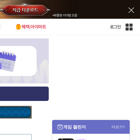
혜택.아이마트
로그인
인
벤
전
체
사
이
트
맵
게임 캘린더
더보기+