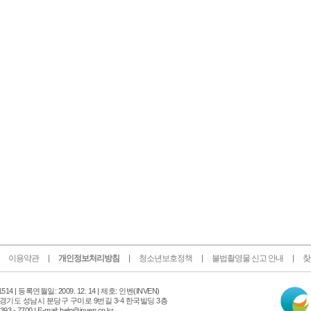
이용약관
개인정보처리방침
청소년보호정책
불법촬영물 신고 안내
찾
인
14 |
등록연월일: 2009. 12. 14 | 제호: 인벤
(INVEN)
터
 경기도 성남시 분당구 구미로 9번길 3-4 한국빌딩 3층
넷
 - 7700 | E-mail: help@inven.co.kr