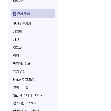
더보기
인기 팟벤
팟벤 바로가기
치지직
차벤
걸그룹
여행
해외게임정보
게임 영상
HyperX OMEN
브이 라이징
일곱 개의 대죄: Origin
몬스터헌터 스토리즈3