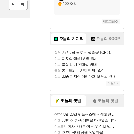
1000이니
등록
새로고침
오늘의 치지직
오늘의 SOOP
26년 7월 팔로우 상승량 TOP 30 - 월간 치지직
잡담
치지직 애플TV 앱 출시
정보
룩삼 니니 초대석 안내
정보
봉누도2 두 번째 티저 - 일상
클립
2026 치지직 이리대회 오픈컵 안내
정보
더보기+
오늘의 팟벤
오늘의 핫벤
8월 28일 넷플릭스에서 예고편 공개 예정
GTA6
7년만에 가족여행을 다녀왔습니다.
여행
아사쿠라 마이 성우 정보 및 주요 필모
아스오라
[여행_국내] 남해 독일마을
여행