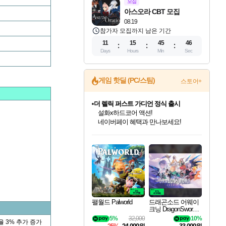
모집
아스오라 CBT 모집
08.19
참가자 모집까지 남은 기간
11
15
45
45
Days
Hours
Min
Sec
게임 핫딜 (PC/스팀)
스토어+
더 렐릭 퍼스트 가디언 정식 출시
설화x하드코어 액션!
네이버페이 혜택과 만나보세요!
인벤게임즈 8월 특별 할인!
드래곤소드: 어웨이크닝 입점!
문명 7 특별 할인!
마블 투혼 파이팅 소울즈 정식출시!
귀무자: 검의 길 예약 판매 중!
비스트 오브 리인카네이션 정식 출시!
커세어 코브 출시 기념 할인!
베데스다 40주년 기념 할인 중!
캡콤 프렌차이즈 할인 진행 중!
캡콤 일부 상품 상시 할인
스타워즈 은하계 레이서
로블록스 기프트 카드 공식 입점
인기 퍼블리셔 모음!
스팀으로 만나는 드래곤소드!
조선&고려 DLC 출시 예정
마블 히어로 총 출동&화려한 격투!
10% 할인과
게임프릭 신작 IP
해적'섬'을 발전시키자!
베데스다의 명작들을
몬헌, 바하 등 인기 IP를
몬헌 와일즈 & 드래곤즈 도그마2
인벤게임즈에서 10% 추가 적립
Robux를 가장 안전하고
최대 90% 할인가를 만나보세요!
네이버혜택과 함께 만나보세요!
50%할인&추가 적립까지!
네이버 포인트 혜택까지!
이니&베니 혜택까지!
네이버 혜택가와 함께 예약하세요!
할인&네이버혜택으로 만나보세요!
40주년 프로모션으로 만나보세요!
할인가에 만나보세요!
일부 에디션 상시 할인!
혜택으로 예약 판매 중
편안하게 충전하세요
팰월드 Palworld
드래곤소드 어웨이
크닝 DragonSword A
wakening
5%
32,000
10%
 3% 추가 증가