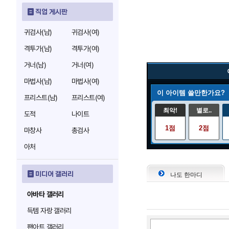
직업 게시판
귀검사(남)
귀검사(여)
격투가(남)
격투가(여)
거너(남)
거너(여)
마법사(남)
마법사(여)
이 아이템 쓸만한가요?
프리스트(남)
프리스트(여)
최악!
별로..
도적
나이트
1점
2점
마창사
총검사
아처
미디어 갤러리
나도 한마디
아바타 갤러리
득템 자랑 갤러리
팬아트 갤러리