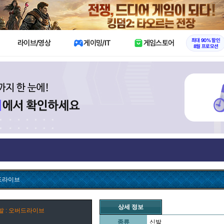
X
최대 90% 할인
라이브/영상
게이밍/IT
게임스토어
8월 프로모션
버드라이브
상세 정보
발 : 오버드라이브
종류
신발