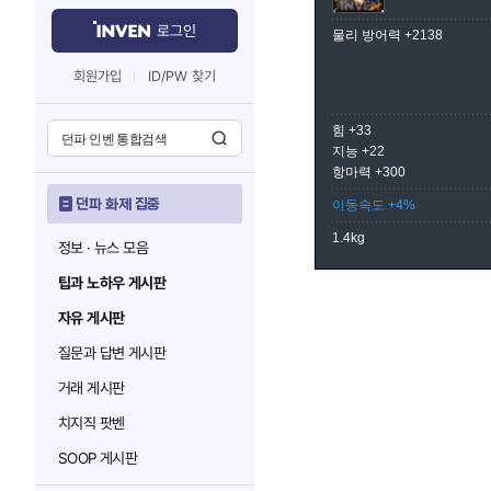
로그인
물리 방어력 +2138
회원가입
ID/PW 찾기
힘 +33
지능 +22
항마력 +300
던파 화제 집중
이동속도 +4%
1.4kg
정보 · 뉴스 모음
팁과 노하우 게시판
자유 게시판
질문과 답변 게시판
거래 게시판
치지직 팟벤
SOOP 게시판