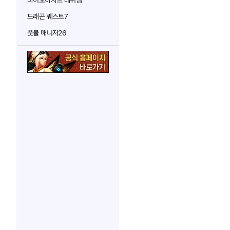
바이오하자드 레퀴엠
드래곤 퀘스트7
풋볼 매니저26