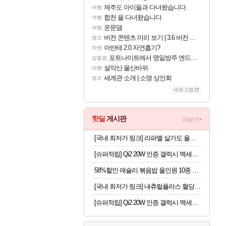
제주도 아이들과 다녀왔습니다.
여행
합천 을 다녀왔습니다
여행
운문댐
여행
버전 콘텐츠 미리 보기 | 3.6 버전 「신기루 속 등불 그림자, 속세에 깃든 검의 결심」이 8월 20일에 업데이트됩니다!
명조
아반테 2.0 자연흡기?
차벤
포트나이트에서 명일방주 엔드필드 [펠리카] 판매 예정
섭컬겜
설악산 울산바위
여행
세계관 소개 | 소명 상인회
명조
새로고침
핫딜
게시판
더보기+
[국내 최저가 링크] 라파엘 살가도 올리브 포마스 오일, 2L, 1개
[슈퍼적립] Qi2 20W 인증 갤럭시 맥세이프 케이스 초슬림 카본 에어스킨아라미드 맥핏 갤럭시Z 폴드8 울트라, 아라미드, 블랙
58%할인 애슐리 볶음밥 올인원 10종 세트, 1개
[국내 최저가 링크] 내츄럴플러스 혈당건강 바나바, 90정, 2개
[슈퍼적립] Qi2 20W 인증 갤럭시 맥세이프 케이스 에어핏프로 맥핏 블랙, 갤럭시Z 폴드8 울트라