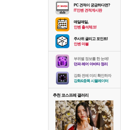
PC 견적이 궁금하다면?
IT인벤 견적게시판
매일매일,
인벤 출석체크!
주사위 굴리고 포인트!
인벤 마블
부위별 정보를 한 눈에!
던파 레어 아바타 정리
강화 전에 미리 확인하자
강화&증폭 시뮬레이터
추천 코스프레 갤러리