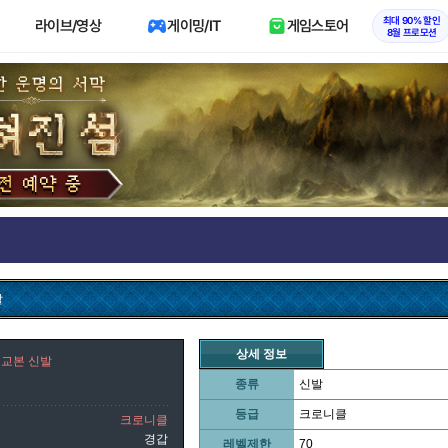
최대 90% 할인
라이브/영상
게이밍/IT
게임스토어
8월 프로모션
발
상세 정보
 교본 신발
종류
신발
등급
크로니클
크로니클
경갑
레벨제한
70