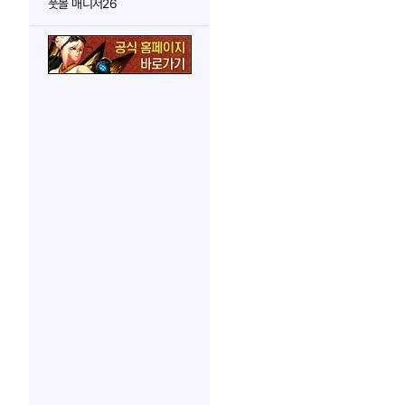
풋볼 매니저26