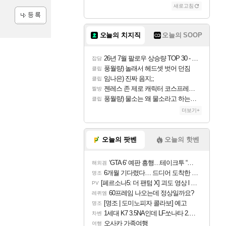
새로고침
등록
오늘의 치지직
오늘의 SOOP
26년 7월 팔로우 상승량 TOP 30 - 월간 치지직
잡담
풍월량) 놀래서 헤드셋 벗어 던짐
클립
임나은) 진짜 음지;;
클립
젠레스 존 제로 캐릭터 코스프레한 꽁주
짤방
풍월량) 물소는 왜 물소라고 하는거야? 아! 그만 ㅋㅋ 알았어 ㅋㅋ
클립
더보기+
오늘의 팟벤
오늘의 핫벤
‘GTA 6’ 예판 흥행…테이크투 “내부 예상 크게 넘어”
해외겜
6개월 기다렸다… 드디어 도착한 치사 메신저백! 실물 후기
명조
[페르소나5: 더 팬텀 X] 괴도 영상 l 타카마키 안·댄싱 스타
PV
60프레임 나오는데 정상일까요?
레퀴엠
[명조 | 도미노피자 콜라보] 예고
명조
1세대 K7 3.5NA인데 LF쏘나타 2.0NA 기변하면 유류비 절약이 얼마나 될까요..?
차벤
오사카 가족여행
여행