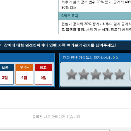
최후의 일격 공격 범위 20% 증가, 공격력 40
30% 감소
9세트 효과
휩쓸기 공격력 30% 증가 / 최후의 일격 공격력
트 블랭크 홀딩, 사격 기능 삭제, 찌르기 공격력
이 장비에 대한 던전앤파이터 인벤 가족 여러분의 평가를 남겨주세요!
던파 인벤 가족들의 평가
참여자 :
0
명
보통
우수~
최고!
3점
4점
5점
등록된 나도 한마디가 없습니다.