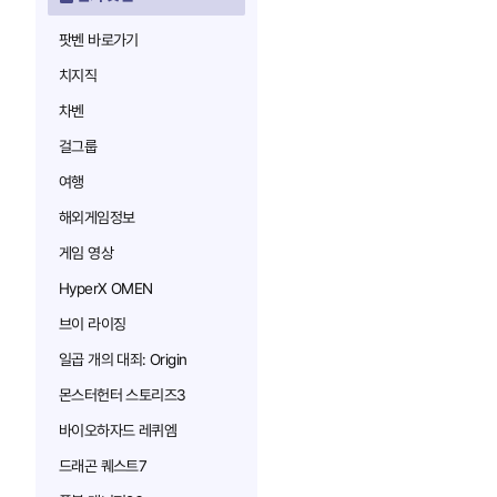
팟벤 바로가기
치지직
차벤
걸그룹
여행
해외게임정보
게임 영상
HyperX OMEN
브이 라이징
일곱 개의 대죄: Origin
몬스터헌터 스토리즈3
바이오하자드 레퀴엠
드래곤 퀘스트7