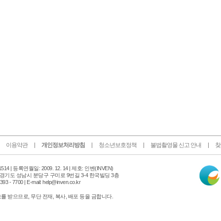
이용약관
개인정보처리방침
청소년보호정책
불법촬영물 신고 안내
찾
인
14 |
등록연월일: 2009. 12. 14 | 제호: 인벤
(INVEN)
터
 경기도 성남시 분당구 구미로 9번길 3-4 한국빌딩 3층
넷
 - 7700 | E-mail: help@inven.co.kr
신
문
 받으므로, 무단 전재, 복사, 배포 등을 금합니다.
위
원
회