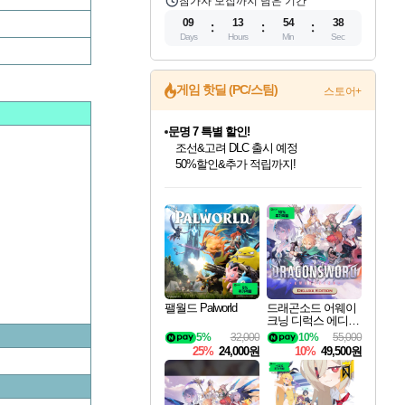
참가자 모집까지 남은 기간
09
13
54
37
Days
Hours
Min
Sec
게임 핫딜 (PC/스팀)
스토어+
문명 7 특별 할인!
조선&고려 DLC 출시 예정
50%할인&추가 적립까지!
인벤게임즈 8월 특별 할인!
드래곤소드: 어웨이크닝 입점!
마블 투혼 파이팅 소울즈 정식출시!
귀무자: 검의 길 예약 판매 중!
비스트 오브 리인카네이션 정식 출시!
커세어 코브 출시 기념 할인!
더 렐릭 퍼스트 가디언 정식 출시
베데스다 40주년 기념 할인 중!
캡콤 프렌차이즈 할인 진행 중!
캡콤 일부 상품 상시 할인
스타워즈 은하계 레이서
로블록스 기프트 카드 공식 입점
인기 퍼블리셔 모음!
스팀으로 만나는 드래곤소드!
마블 히어로 총 출동&화려한 격투!
10% 할인과
게임프릭 신작 IP
해적'섬'을 발전시키자!
설화x하드코어 액션!
베데스다의 명작들을
몬헌, 바하 등 인기 IP를
몬헌 와일즈 & 드래곤즈 도그마2
인벤게임즈에서 10% 추가 적립
Robux를 가장 안전하고
최대 90% 할인가를 만나보세요!
네이버혜택과 함께 만나보세요!
네이버 포인트 혜택까지!
이니&베니 혜택까지!
네이버 혜택가와 함께 예약하세요!
할인&네이버혜택으로 만나보세요!
네이버페이 혜택과 만나보세요!
40주년 프로모션으로 만나보세요!
할인가에 만나보세요!
일부 에디션 상시 할인!
혜택으로 예약 판매 중
편안하게 충전하세요
팰월드 Palworld
드래곤소드 어웨이
크닝 디럭스 에디션
DragonSword Awake
5%
32,000
10%
55,000
ning Deluxe Edition
25%
24,000원
10%
49,500원