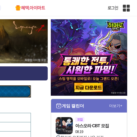
혜택.아이마트
로그인
인
벤
전
체
사
이
트
맵
게임 캘린더
더보기+
모집
아스오라 CBT 모집
08.19