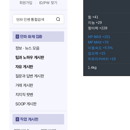
회원가입
ID/PW 찾기
힘 +41
지능 +29
항마력 +228
던파 화제 집중
HP MAX +151
MP MAX +70
정보 · 뉴스 모음
이동속도 +5.5%
점프력 +15
팁과 노하우 게시판
히트리커버리 +10
자유 게시판
1.4kg
질문과 답변 게시판
거래 게시판
치지직 팟벤
SOOP 게시판
직업 게시판