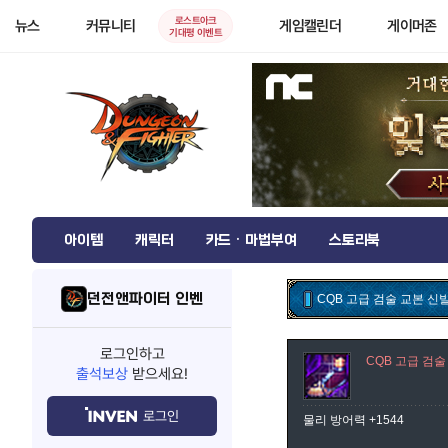
로스트아크
뉴스
커뮤니티
게임캘린더
게이머존
기대평 이벤트
아이템
캐릭터
카드 · 마법부여
스토리북
던전앤파이터 인벤
CQB 고급 검술 교본 신
로그인하고
CQB 고급 검술
출석보상
받으세요!
로그인
물리 방어력 +1544