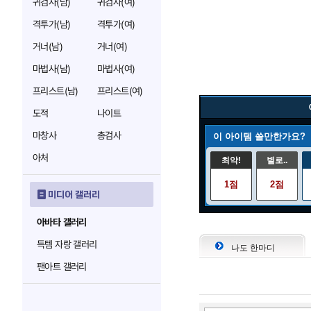
귀검사(남)
귀검사(여)
격투가(남)
격투가(여)
거너(남)
거너(여)
마법사(남)
마법사(여)
프리스트(남)
프리스트(여)
도적
나이트
마창사
총검사
이 아이템 쓸만한가요?
아처
최악!
별로..
1점
2점
미디어 갤러리
아바타 갤러리
득템 자랑 갤러리
나도 한마디
팬아트 갤러리