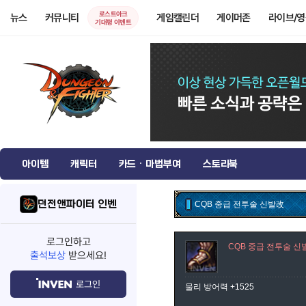
로스트아크
뉴스
커뮤니티
게임캘린더
게이머존
라이브/
기대평 이벤트
아이템
캐릭터
카드 · 마법부여
스토리북
던전앤파이터 인벤
CQB 중급 전투술 신발改
로그인하고
CQB 중급 전투술 신
출석보상
받으세요!
로그인
물리 방어력 +1525