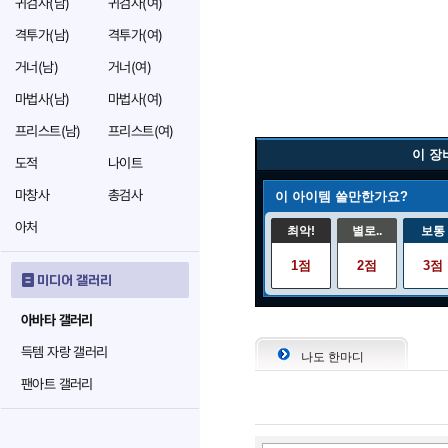
귀검사(남)
귀검사(여)
격투가(남)
격투가(여)
거너(남)
거너(여)
마법사(남)
마법사(여)
프리스트(남)
프리스트(여)
이 장
도적
나이트
마창사
총검사
이 아이템 쓸만한가요?
아처
최악!
별로..
보통
1점
2점
3점
미디어 갤러리
아바타 갤러리
득템 자랑 갤러리
나도 한마디
팬아트 갤러리