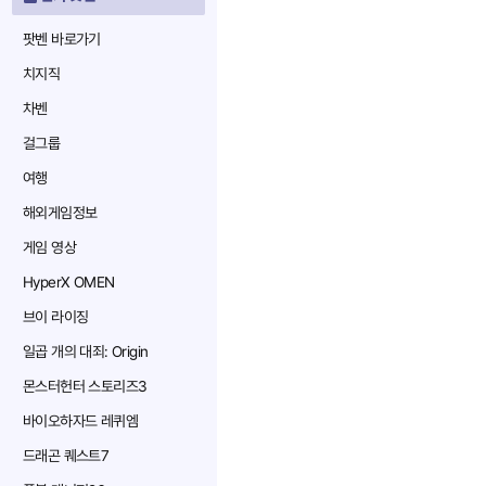
팟벤 바로가기
치지직
차벤
걸그룹
여행
해외게임정보
게임 영상
HyperX OMEN
브이 라이징
일곱 개의 대죄: Origin
몬스터헌터 스토리즈3
바이오하자드 레퀴엠
드래곤 퀘스트7