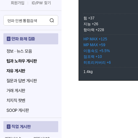
회원가입
ID/PW 찾기
힘 +37
지능 +26
항마력 +228
던파 화제 집중
HP MAX +125
MP MAX +59
정보 · 뉴스 모음
이동속도 +5.5%
점프력 +10
팁과 노하우 게시판
히트리커버리 +6
자유 게시판
1.4kg
질문과 답변 게시판
거래 게시판
치지직 팟벤
SOOP 게시판
직업 게시판