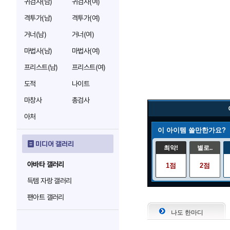
귀검사(남)
귀검사(여)
격투가(남)
격투가(여)
거너(남)
거너(여)
마법사(남)
마법사(여)
프리스트(남)
프리스트(여)
도적
나이트
마창사
총검사
아처
이 아이템 쓸만한가요?
미디어 갤러리
최악!
별로..
아바타 갤러리
1점
2점
득템 자랑 갤러리
팬아트 갤러리
나도 한마디