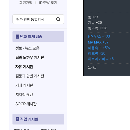
회원가입
ID/PW 찾기
힘 +37
지능 +26
항마력 +228
던파 화제 집중
HP MAX +123
MP MAX +57
정보 · 뉴스 모음
이동속도 +5%
점프력 +20
팁과 노하우 게시판
히트리커버리 +6
자유 게시판
1.4kg
질문과 답변 게시판
거래 게시판
치지직 팟벤
SOOP 게시판
직업 게시판