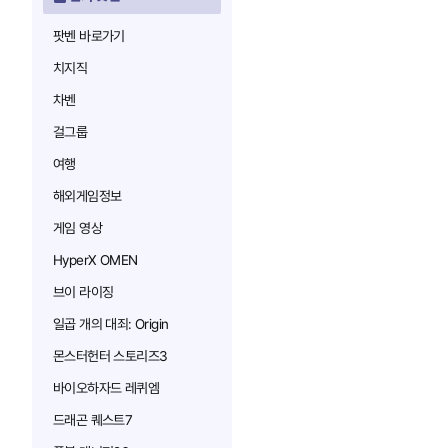
팟벤 바로가기
치지직
차벤
걸그룹
여행
해외게임정보
게임 영상
HyperX OMEN
브이 라이징
일곱 개의 대죄: Origin
몬스터헌터 스토리즈3
바이오하자드 레퀴엠
드래곤 퀘스트7