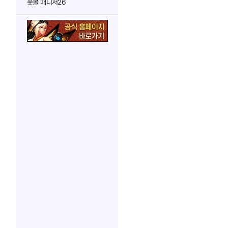
풋볼 매니저26