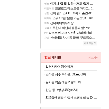
여기서 R1 뭘 말하는거고 R2가 뭘말하는걸까요?
명조
프롤로그 테스트를 마치고.. (feat. 리아)
리밋제로
실버 팰리스 CBT 화제의 순간·후기 모음
실팰
스위치2판 ‘몬헌 와일즈’, 30~40fps 목표 추정
해외겜
선녀바위해수욕장
여행
무한대 아난타 유출과 앞으로의 예상 (루머)
섭컬겜
라스트 에포크 시즌5 - 서리화신의 분노 티저
PV
선생님들 차 시동 끌 때 꾸르륵소리나는데
차벤
새로고침
핫딜
게시판
더보기+
알러지케어 경추 베개
스파클 생수 무라벨, 330ml, 60개
유기농 착즙 레몬 25g x 50개
한입 동그랑땡 450g x 2개
31%할인 테팔 인덕션 스텐 티타늄 1X 디네토 프라이팬 28CM