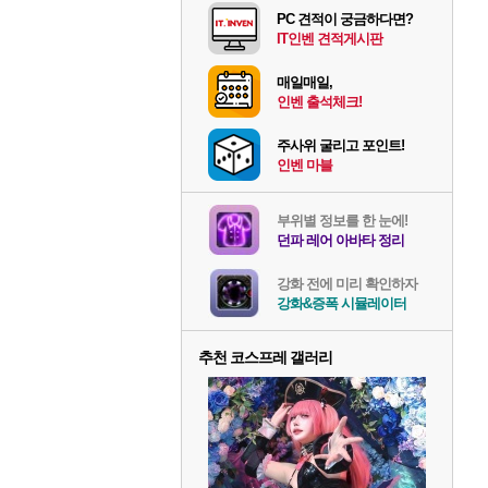
PC 견적이 궁금하다면?
IT인벤 견적게시판
매일매일,
인벤 출석체크!
주사위 굴리고 포인트!
인벤 마블
부위별 정보를 한 눈에!
던파 레어 아바타 정리
강화 전에 미리 확인하자
강화&증폭 시뮬레이터
추천 코스프레 갤러리