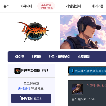
로스트아크
뉴스
커뮤니티
게임캘린더
게이머존
기대평 이벤트
아이템
캐릭터
카드 · 마법부여
스토리북
던전앤파이터 인벤
어그레시브 인스틱트 신
로그인하고
어그레시브 인
출석보상
받으세요!
로그인
물리 방어력 +1544