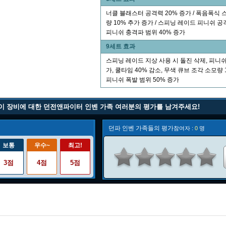
너클 블래스터 공격력 20% 증가 / 폭음폭식 
량 10% 추가 증가 / 스피닝 레이드 피니쉬 공격
피니쉬 충격파 범위 40% 증가
9세트 효과
스피닝 레이드 지상 사용 시 돌진 삭제, 피니쉬
가, 쿨타임 40% 감소, 무색 큐브 조각 소모량 
피니쉬 폭발 범위 50% 증가
이 장비에 대한 던전앤파이터 인벤 가족 여러분의 평가를 남겨주세요!
던파 인벤 가족들의 평가
참여자 :
0
명
보통
우수~
최고!
3점
4점
5점