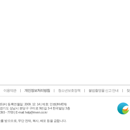
이용약관
개인정보처리방침
청소년보호정책
불법촬영물 신고 안내
찾
인
14 |
등록연월일: 2009. 12. 14 | 제호: 인벤
(INVEN)
터
 경기도 성남시 분당구 구미로 9번길 3-4 한국빌딩 3층
넷
 - 7700 | E-mail: help@inven.co.kr
신
문
 받으므로, 무단 전재, 복사, 배포 등을 금합니다.
위
원