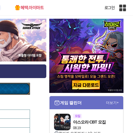
혜택.아이마트
로그인
인
벤
전
체
사
이
트
맵
게임 캘린더
더보기+
모집
아스오라 CBT 모집
08.19