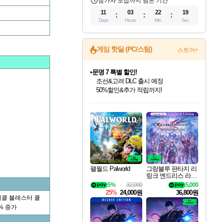
참가자 모집까지 남은 기간
11
03
22
19
Days
Hours
Min
Sec
게임 핫딜 (PC/스팀)
스토어+
문명 7 특별 할인!
조선&고려 DLC 출시 예정
50%할인&추가 적립까지!
마블 투혼 파이팅 소울즈 정식출시!
마블 히어로 총 출동&화려한 격투!
네이버 포인트 혜택까지!
인벤게임즈 8월 특별 할인!
드래곤소드: 어웨이크닝 입점!
귀무자: 검의 길 예약 판매 중!
비스트 오브 리인카네이션 정식 출시!
커세어 코브 출시 기념 할인!
더 렐릭 퍼스트 가디언 정식 출시
베데스다 40주년 기념 할인 중!
캡콤 프렌차이즈 할인 진행 중!
캡콤 일부 상품 상시 할인
스타워즈 은하계 레이서
로블록스 기프트 카드 공식 입점
인기 퍼블리셔 모음!
스팀으로 만나는 드래곤소드!
10% 할인과
게임프릭 신작 IP
해적'섬'을 발전시키자!
설화x하드코어 액션!
베데스다의 명작들을
몬헌, 바하 등 인기 IP를
몬헌 와일즈 & 드래곤즈 도그마2
인벤게임즈에서 10% 추가 적립
Robux를 가장 안전하고
최대 90% 할인가를 만나보세요!
네이버혜택과 함께 만나보세요!
이니&베니 혜택까지!
네이버 혜택가와 함께 예약하세요!
할인&네이버혜택으로 만나보세요!
네이버페이 혜택과 만나보세요!
40주년 프로모션으로 만나보세요!
할인가에 만나보세요!
일부 에디션 상시 할인!
혜택으로 예약 판매 중
편안하게 충전하세요
팰월드 Palworld
그랑블루 판타지 리
링크 엔드리스 라그
나로크 업그레이드
5%
32,000
5,000
킷 Granblue Fantasy
25%
24,000원
36,800원
Relink Endless Ragn
너클 블래스터 쿨
arok Upgrade Kit DL
% 증가
C