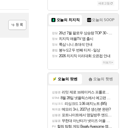
새로고침
오늘의 치지직
오늘의 SOOP
등록
26년 7월 팔로우 상승량 TOP 30 - 월간 치지직
잡담
치지직 애플TV 앱 출시
정보
룩삼 니니 초대석 안내
정보
봉누도2 두 번째 티저 - 일상
클립
2026 치지직 이리대회 오픈컵 안내
정보
더보기+
오늘의 팟벤
오늘의 핫벤
리밋 제로 브레이커스 프롤로그 테스트 후기 영상 업로드
섭컬겜
8월 28일 넷플릭스에서 예고편 공개 예정
GTA6
리싱크드 1.06 패치노트 (8/5)
리싱크드
메모리 3사, 2027년 생산분 완판?
해외겜
포트나이트에서 명일방주 엔드필드 [펠리카] 판매 예정
섭컬겜
무한대 아난타가 넷이즈 어플 달력에 일정 등록
섭컬겜
힐링 탐험 게임 Bearly Awesome 챕터 1 트레일러
PV