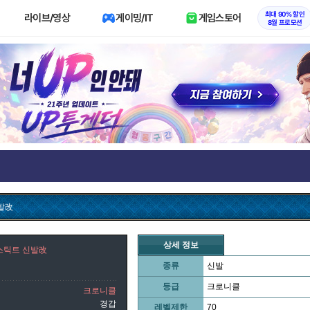
최대 90% 할인
라이브/영상
게이밍/IT
게임스토어
8월 프로모션
발改
상세 정보
스틱트 신발改
종류
신발
등급
크로니클
크로니클
경갑
레벨제한
70