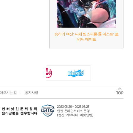
승리의 여신: 니케 팀스파클-륨 마스트: 로
망틱 메이드
아오시는 길
공지사항
2023.08.26 ~ 2026.08.25
인벤 온라인서비스 운영
(웹진, 커뮤니티, 마켓인벤)