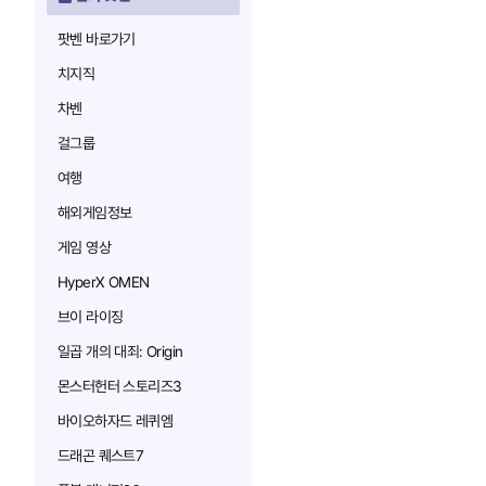
팟벤 바로가기
치지직
차벤
걸그룹
여행
해외게임정보
게임 영상
HyperX OMEN
브이 라이징
일곱 개의 대죄: Origin
몬스터헌터 스토리즈3
바이오하자드 레퀴엠
드래곤 퀘스트7