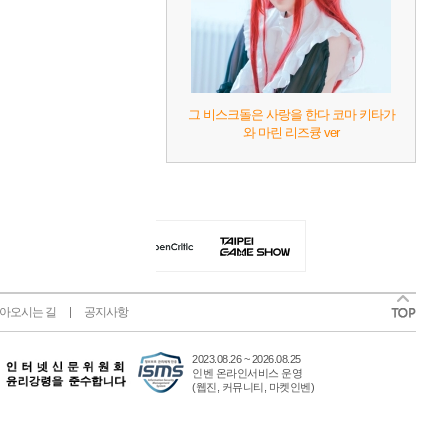
그 비스크돌은 사랑을 한다 코마 키타가
와 마린 리즈큥 ver
아오시는 길
공지사항
2023.08.26 ~ 2026.08.25
인벤 온라인서비스 운영
(웹진, 커뮤니티, 마켓인벤)