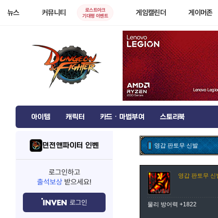
로스트아크
뉴스
커뮤니티
게임캘린더
게이머존
기대평 이벤트
아이템
캐릭터
카드 · 마법부여
스토리북
던전앤파이터 인벤
영갑 판토무 신발
로그인하고
영갑 판토무 신
출석보상
받으세요!
로그인
물리 방어력 +1822