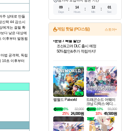
참가자 모집까지 남은 기간
09
14
12
00
Days
Hours
Min
Sec
 저주 상태로 만들
, 정신력 44 감소시
대상에게는 걸릴 확
게임 핫딜 (PC/스팀)
스토어+
0보다 낮은 대상에
1초 이후부터 발동됩
마블 투혼 파이팅 소울즈 정식출시!
마블 히어로 총 출동&화려한 격투!
네이버 포인트 혜택까지!
 마법 공격력, 독립
인벤게임즈 8월 특별 할인!
드래곤소드: 어웨이크닝 입점!
문명 7 특별 할인!
귀무자: 검의 길 예약 판매 중!
비스트 오브 리인카네이션 정식 출시!
커세어 코브 출시 기념 할인!
더 렐릭 퍼스트 가디언 정식 출시
베데스다 40주년 기념 할인 중!
캡콤 프렌차이즈 할인 진행 중!
캡콤 일부 상품 상시 할인
스타워즈 은하계 레이서
로블록스 기프트 카드 공식 입점
시 10초 이후부터
인기 퍼블리셔 모음!
스팀으로 만나는 드래곤소드!
조선&고려 DLC 출시 예정
10% 할인과
게임프릭 신작 IP
해적'섬'을 발전시키자!
설화x하드코어 액션!
베데스다의 명작들을
몬헌, 바하 등 인기 IP를
몬헌 와일즈 & 드래곤즈 도그마2
인벤게임즈에서 10% 추가 적립
Robux를 가장 안전하고
최대 90% 할인가를 만나보세요!
네이버혜택과 함께 만나보세요!
50%할인&추가 적립까지!
이니&베니 혜택까지!
네이버 혜택가와 함께 예약하세요!
할인&네이버혜택으로 만나보세요!
네이버페이 혜택과 만나보세요!
40주년 프로모션으로 만나보세요!
할인가에 만나보세요!
일부 에디션 상시 할인!
혜택으로 예약 판매 중
편안하게 충전하세요
팰월드 Palworld
드래곤소드 어웨이
크닝 디럭스 에디션
DragonSword Awake
5%
32,000
10%
55,000
ning Deluxe Edition
25%
24,000원
10%
49,500원