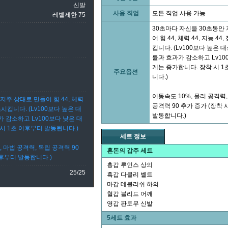
신발
사용 직업
모든 직업 사용 가능
레벨제한 75
30초마다 자신을 30초동안
어 힘 44, 체력 44, 지능 44
킵니다. (Lv100보다 높은 
률과 효과가 감소하고 Lv10
게는 증가합니다. 장착 시 
주요옵션
니다.)
이동속도 10%, 물리 공격력,
저주 상태로 만들어 힘 44, 체력
공격력 90 추가 증가 (장착 
감소시킵니다. (Lv100보다 높은 대
발동합니다.)
 감소하고 Lv100보다 낮은 대
시 1초 이후부터 발동됩니다.)
세트 정보
, 마법 공격력, 독립 공격력 90
혼돈의 갑주 세트
이후부터 발동합니다.)
흉갑 루인스 상의
25/25
흑갑 다클리 벨트
마갑 데블리쉬 하의
혈갑 블리드 어깨
영갑 판토무 신발
5세트 효과