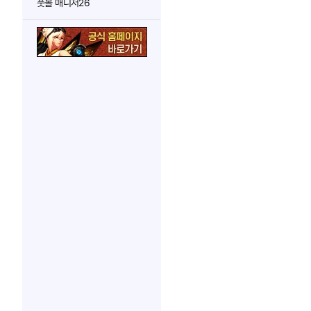
풋볼 매니저26