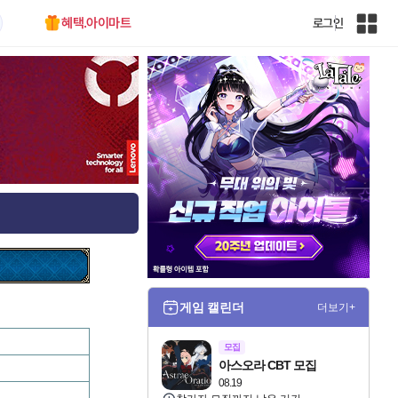
혜택.아이마트
로그인
인
벤
전
체
사
이
트
맵
게임 캘린더
더보기+
모집
아스오라 CBT 모집
08.19