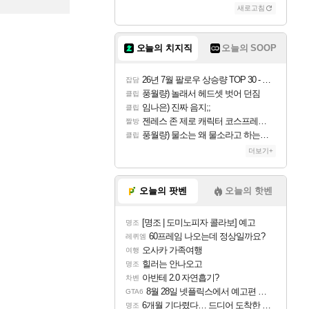
등록
새로고침
오늘의 치지직
오늘의 SOOP
26년 7월 팔로우 상승량 TOP 30 - 월간 치지직
잡담
풍월량) 놀래서 헤드셋 벗어 던짐
클립
임나은) 진짜 음지;;
클립
젠레스 존 제로 캐릭터 코스프레한 꽁주
짤방
풍월량) 물소는 왜 물소라고 하는거야? 아! 그만 ㅋㅋ 알았어 ㅋㅋ
클립
더보기+
오늘의 팟벤
오늘의 핫벤
[명조 | 도미노피자 콜라보] 예고
명조
60프레임 나오는데 정상일까요?
레퀴엠
오사카 가족여행
여행
힐러는 안나오고
명조
아반테 2.0 자연흡기?
차벤
8월 28일 넷플릭스에서 예고편 공개 예정
GTA6
6개월 기다렸다… 드디어 도착한 치사 메신저백! 실물 후기
명조