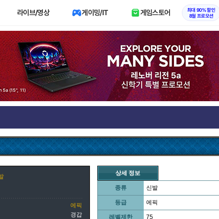
최대 90% 할인
라이브/영상
게이밍/IT
게임스토어
8월 프로모션
상세 정보
발
종류
신발
등급
에픽
에픽
경갑
레벨제한
75