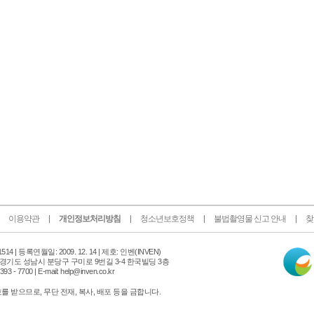
이용약관
개인정보처리방침
청소년보호정책
불법촬영물 신고 안내
찾
인
14 |
등록연월일: 2009. 12. 14 | 제호: 인벤
(INVEN)
터
 경기도 성남시 분당구 구미로 9번길 3-4 한국빌딩 3층
넷
 - 7700 | E-mail: help@inven.co.kr
신
문
 받으므로, 무단 전재, 복사, 배포 등을 금합니다.
위
원