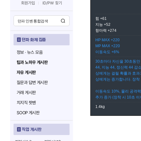
회원가입
ID/PW 찾기
힘 +61
지능 +52
항마력 +274
던파 화제 집중
HP MAX +220
MP MAX +220
정보 · 뉴스 모음
이동속도 +6%
30초마다 자신을 30초동안 
팁과 노하우 게시판
44, 지능 44, 정신력 44 
자유 게시판
상에게는 걸릴 확률과 효과가
상에게는 증가합니다. 장착 
질문과 답변 게시판
이동속도 10%, 물리 공격력
거래 게시판
추가 증가 (장착 시 10초 
치지직 팟벤
1.4kg
SOOP 게시판
직업 게시판