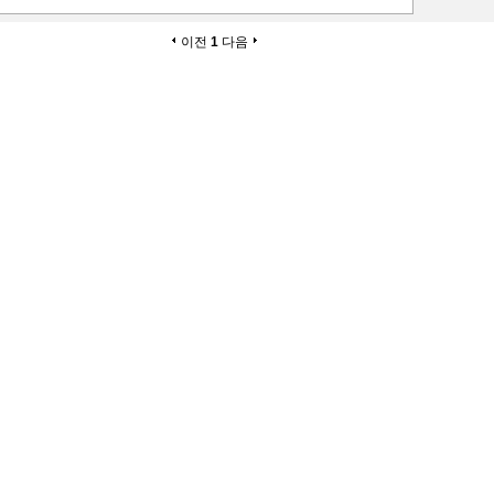
이전
1
다음