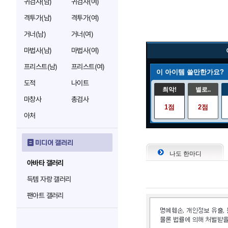
귀검사(남)
귀검사(여)
격투가(남)
격투가(여)
거너(남)
거너(여)
마법사(남)
마법사(여)
프리스트(남)
프리스트(여)
이 아이템 쓸만한가요?
도적
나이트
최악!
별로..
마창사
총검사
1점
2점
아처
미디어 갤러리
나도 한마디
아바타 갤러리
득템 자랑 갤러리
팬아트 갤러리