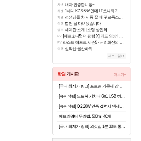
내차 인증합니당~
차벤
1세대 K7 3.5NA인데 LF쏘나타 2.0NA 기변하면 유류비 절약이 얼마나 될까요..?
차벤
선생님들 차 시동 끌 때 꾸르륵소리나는데
차벤
합천 을 다녀왔습니다
여행
세계관 소개 | 소명 상인회
명조
[페르소나5: 더 팬텀 X] 괴도 영상 l 타카마키 안·댄싱 스타
PV
라스트 에포크 시즌5 - 서리화신의 분노 티저
PV
설악산 울산바위
여행
새로고침
핫딜
게시판
더보기+
[국내 최저가 링크] 프로즌 가문새 감바스, 500g, 2개
[슈퍼적립] 노트북 거치대 6in1 USB 허브형 높이 조절 받침대 스탠드 LD204H
[슈퍼적립] Qi2 20W 인증 갤럭시 맥세이프 케이스 에어핏프로 맥핏 블랙, 갤럭시Z 폴드8 울트라
에브리워터 무라벨, 500ml, 40개
[국내 최저가 링크] 외갓집 1분 30초 통등심 돈까스, 650g, 1팩