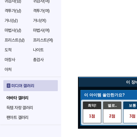
귀검사(남)
귀검사(여)
격투가(남)
격투가(여)
거너(남)
거너(여)
마법사(남)
마법사(여)
프리스트(남)
프리스트(여)
도적
나이트
마창사
총검사
아처
이 장
미디어 갤러리
이 아이템 쓸만한가요?
아바타 갤러리
최악!
별로..
보통
득템 자랑 갤러리
1점
2점
3점
팬아트 갤러리