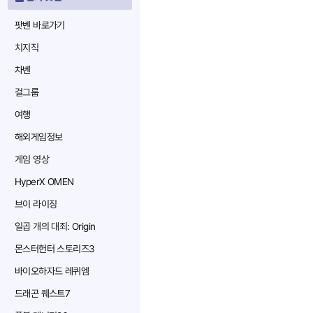
팟벤 바로가기
치지직
차벤
걸그룹
여행
해외게임정보
게임 영상
HyperX OMEN
브이 라이징
일곱 개의 대죄: Origin
몬스터헌터 스토리즈3
바이오하자드 레퀴엠
드래곤 퀘스트7