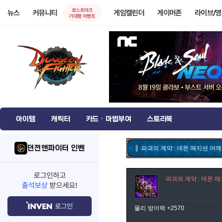
로스트아크
뉴스
커뮤니티
게임캘린더
게이머존
라이브/
기대평 이벤트
아이템
캐릭터
카드 · 마법부여
스토리북
던전앤파이터 인벤
파괴의 계약 : 데몬 매지션 어깨
로그인하고
파괴의 계약 : 데몬 
출석보상
받으세요!
로그인
물리 방어력 +2570