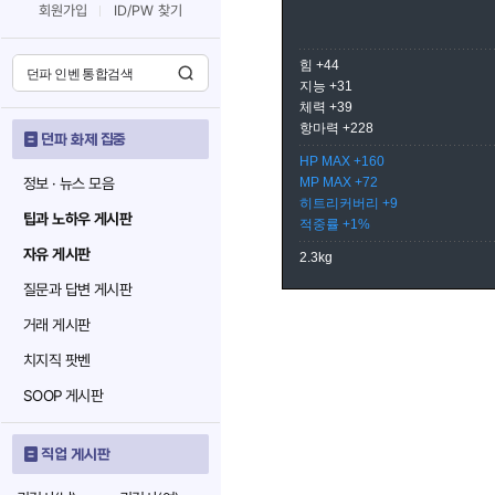
회원가입
ID/PW 찾기
힘 +44
지능 +31
체력 +39
항마력 +228
던파 화제 집중
HP MAX +160
정보 · 뉴스 모음
MP MAX +72
히트리커버리 +9
팁과 노하우 게시판
적중률 +1%
자유 게시판
2.3kg
질문과 답변 게시판
거래 게시판
치지직 팟벤
SOOP 게시판
직업 게시판