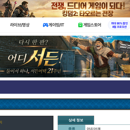
X
최대 90% 할인
라이브/영상
게이밍/IT
게임스토어
8월 프로모션
상세 정보
지
종류
머리어깨