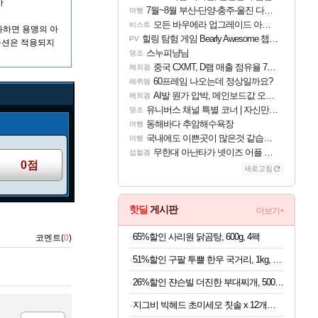
가
7월~8월 부산-단양-충주-울진 다녀왔어요~
여행
모든 바우에라 업그레이드 아이템 획득 위치 공략 (89개)
비스트
과하면 용맹의 아
힐링 탐험 게임 Bearly Awesome 챕터 1 트레일러
PV
 옵션은 적용되지
스누피냥님
명조
중국 CXMT, D램 매출 점유율 7%…글로벌 4위로 부상
해외겜
60프레임 나오는데 정상일까요?
레퀴엠
AI발 원가 압박, 메인보드값 오르나
해외겜
유니버스 채널 특별 코너 | 자신만의 스타일
명조
동해바다 추암해수욕장
여행
국내에도 이쁜곳이 많은것 같습니다
여행
무한대 아난타가 넷이즈 어플 달력에 일정 등록
섭컬겜
0점
새로고침
핫딜
게시판
더보기+
65%할인 사리원 닭곰탕, 600g, 4팩
코멘트(
0
)
51%할인 구팔 투쁠 한우 국거리, 1kg, 1개
26%할인 쟌슨빌 더진한 부대찌개, 500g, 3개
지그비 빅헤드 초미세모 칫솔 x 12개입 (1개당 742원)