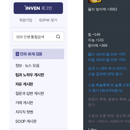
로그인
물리 방어력 +3062
회원가입
ID/PW 찾기
힘 +146
지능 +131
항마력 +369
던파 화제 집중
물리 크리티컬 히트 +5%
마법 크리티컬 히트 +5%
정보 · 뉴스 모음
공격 시 16% 추가 데미지
스킬 공격력 10% 증가
팁과 노하우 게시판
자유 게시판
스킬 퀵슬롯에 빈 슬롯 1개당
가 증가 (최대 6%증가)
질문과 답변 게시판
영광의 축복, 용맹의 축복, 
거래 게시판
증가
치지직 팟벤
수호의 은총 체력, 정신력 3
SOOP 게시판
계시 : 아리아, 퍼페티어 지능