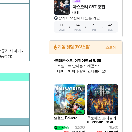
모집
아스오라 CBT 모집
08.19
참가자 모집까지 남은 기간
11
14
21
41
Days
Hours
Min
Sec
드래곤소드: 어웨이크닝 입점!
게임 핫딜 (PC/스팀)
스토어+
스팀으로 만나는 드래곤소드!
 공격 시 데미지
네이버혜택과 함께 만나보세요!
6%증가)
문명 7 특별 할인!
조선&고려 DLC 출시 예정
50%할인&추가 적립까지!
인벤게임즈 8월 특별 할인!
마블 투혼 파이팅 소울즈 정식출시!
귀무자: 검의 길 예약 판매 중!
비스트 오브 리인카네이션 정식 출시!
커세어 코브 출시 기념 할인!
더 렐릭 퍼스트 가디언 정식 출시
베데스다 40주년 기념 할인 중!
캡콤 프렌차이즈 할인 진행 중!
캡콤 일부 상품 상시 할인
스타워즈 은하계 레이서
로블록스 기프트 카드 공식 입점
인기 퍼블리셔 모음!
마블 히어로 총 출동&화려한 격투!
10% 할인과
게임프릭 신작 IP
해적'섬'을 발전시키자!
설화x하드코어 액션!
베데스다의 명작들을
몬헌, 바하 등 인기 IP를
몬헌 와일즈 & 드래곤즈 도그마2
인벤게임즈에서 10% 추가 적립
Robux를 가장 안전하고
최대 90% 할인가를 만나보세요!
네이버 포인트 혜택까지!
이니&베니 혜택까지!
네이버 혜택가와 함께 예약하세요!
할인&네이버혜택으로 만나보세요!
네이버페이 혜택과 만나보세요!
40주년 프로모션으로 만나보세요!
할인가에 만나보세요!
일부 에디션 상시 할인!
혜택으로 예약 판매 중
편안하게 충전하세요
팰월드 Palworld
옥토패스 트래블러
II Octopath Traveler I
I
5%
32,000
49,800