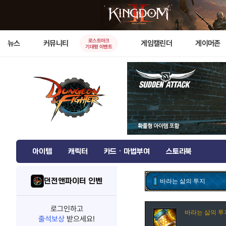
로스트아크
뉴스
커뮤니티
게임캘린더
게이머존
기대평 이벤트
아이템
캐릭터
카드 · 마법부여
스토리북
던전앤파이터 인벤
바라는 삶의 투지
로그인하고
바라는 삶의 투
출석보상
받으세요!