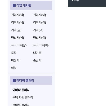
1.9kg
직업 게시판
귀검사(남)
귀검사(여)
격투가(남)
격투가(여)
거너(남)
거너(여)
마법사(남)
마법사(여)
프리스트(남)
프리스트(여)
도적
나이트
마창사
총검사
아처
미디어 갤러리
아바타 갤러리
득템 자랑 갤러리
팬아트 갤러리