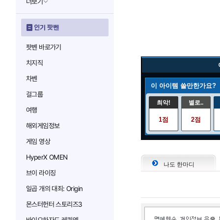
더보기
인기 팟벤
팟벤 바로가기
치지직
차벤
이 아이템 쓸만한가요?
걸그룹
최악!
별로..
여행
1점
2점
해외게임정보
게임 영상
HyperX OMEN
나도 한마디
브이 라이징
일곱 개의 대죄: Origin
몬스터헌터 스토리즈3