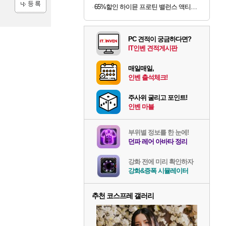
65%할인 하이뮨 프로틴 밸런스 액티브 제로, 밀크쉐이크, 250ml, 18개
등록
PC 견적이 궁금하다면?
IT인벤 견적게시판
매일매일,
인벤 출석체크!
주사위 굴리고 포인트!
인벤 마블
부위별 정보를 한 눈에!
던파 레어 아바타 정리
강화 전에 미리 확인하자
강화&증폭 시뮬레이터
추천 코스프레 갤러리