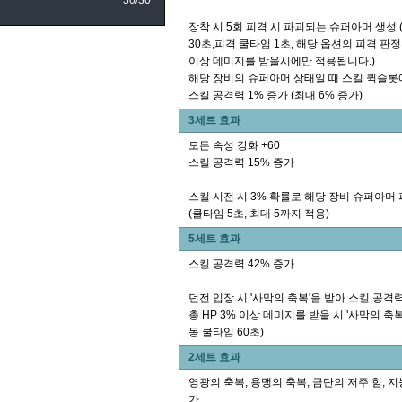
30/30
장착 시 5회 피격 시 파괴되는 슈퍼아머 생성
30초,피격 쿨타임 1초, 해당 옵션의 피격 판정
이상 데미지를 받을시에만 적용됩니다.)
해당 장비의 슈퍼아머 상태일 때 스킬 퀵슬롯에
스킬 공격력 1% 증가 (최대 6% 증가)
3세트 효과
모든 속성 강화 +60
스킬 공격력 15% 증가
스킬 시전 시 3% 확률로 해당 장비 슈퍼아머 
(쿨타임 5초, 최대 5까지 적용)
5세트 효과
스킬 공격력 42% 증가
던전 입장 시 '사막의 축복'을 받아 스킬 공격력
총 HP 3% 이상 데미지를 받을 시 '사막의 축복
동 쿨타임 60초)
2세트 효과
영광의 축복, 용맹의 축복, 금단의 저주 힘, 지
가