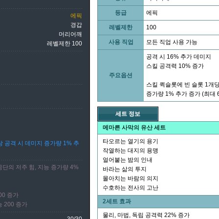
등급
에픽
에픽
경갑
레벨제한
100
머리어깨
사용 직업
모든 직업 사용 가능
레벨제한 100
공격 시 16% 추가 데미지
스킬 공격력 10% 증가
주요옵션
스킬 퀵슬롯에 빈 슬롯 1개당
증가량 1% 추가 증가 (최대 
세트 정보
메마른 사막의 유산 세트
타오르는 열기의 용기
 공격 시 데미지 증가량 1% 추
작열하는 대지의 용맹
얼어붙는 밤의 인내
금단의 저주 힘, 지능 증가량 4%
바라는 삶의 투지
몰아치는 바람의 의지
수호하는 전사의 고난
00 증가
2세트 효과
 200 증가
물리, 마법, 독립 공격력 22% 증가