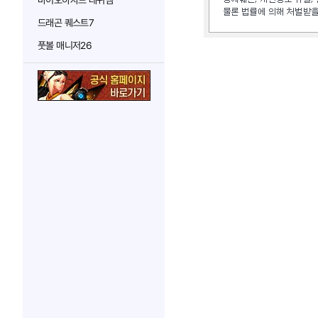
바이오하자드 레퀴엠
드래곤 퀘스트7
풋볼 매니저26