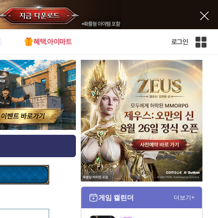
혜택.아이마트
로그인
인
벤
전
체
사
이
트
맵
게임 캘린더
더보기+