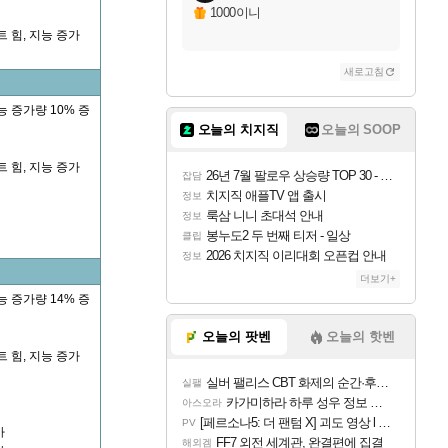
1000이니
 힘, 지능 증가
새로고침
능 증가량 10% 증
오늘의 치지직
오늘의 SOOP
 힘, 지능 증가
26년 7월 팔로우 상승량 TOP 30 - 월간 치지직
잡담
치지직 애플TV 앱 출시
정보
룩삼 니니 초대석 안내
정보
봉누도2 두 번째 티저 - 일상
클립
2026 치지직 이리대회 오픈컵 안내
정보
더보기+
능 증가량 14% 증
오늘의 팟벤
오늘의 핫벤
 힘, 지능 증가
실버 팰리스 CBT 화제의 순간·후기 모음
실팰
카가미하라 하루 성우 정보 및 주요 필모
아스오라
[페르소나5: 더 팬텀 X] 괴도 영상 l 타카마키 안·댄싱 스타
PV
가
FF7 외전 세계관, 완결편에 집결
해외겜