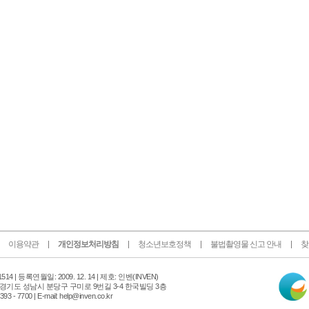
이용약관
개인정보처리방침
청소년보호정책
불법촬영물 신고 안내
찾
인
14 |
등록연월일: 2009. 12. 14 | 제호: 인벤
(INVEN)
터
 경기도 성남시 분당구 구미로 9번길 3-4 한국빌딩 3층
넷
 - 7700 | E-mail: help@inven.co.kr
신