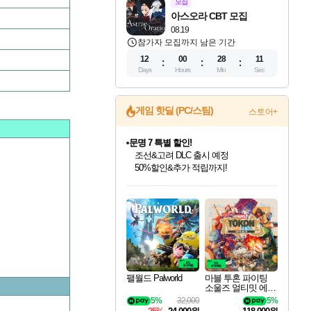
모집
아스오라 CBT 모집
08.19
참가자 모집까지 남은 기간
12
00
28
10
Days
Hours
Min
Sec
게임 핫딜 (PC/스팀)
스토어+
문명 7 특별 할인!
조선&고려 DLC 출시 예정
50%할인&추가 적립까지!
인벤게임즈 8월 특별 할인!
드래곤소드: 어웨이크닝 입점!
귀무자: 검의 길 예약 판매 중!
비스트 오브 리인카네이션 정식 출시!
커세어 코브 출시 기념 할인!
더 렐릭 퍼스트 가디언 정식 출시
베데스다 40주년 기념 할인 중!
마블 투혼 파이팅 소울즈 예약 판매 중!
캡콤 프렌차이즈 할인 진행 중!
캡콤 일부 상품 상시 할인
스타워즈 은하계 레이서
로블록스 기프트 카드 공식 입점
인기 퍼블리셔 모음!
스팀으로 만나는 드래곤소드!
10% 할인과
게임프릭 신작 IP
해적'섬'을 발전시키자!
설화x하드코어 액션!
베데스다의 명작들을
마블 히어로 총 출동&화려한 격투!
몬헌, 바하 등 인기 IP를
몬헌 와일즈 & 드래곤즈 도그마2
인벤게임즈에서 10% 추가 적립
Robux를 가장 안전하고
최대 90% 할인가를 만나보세요!
네이버혜택과 함께 만나보세요!
이니&베니 혜택까지!
네이버 혜택가와 함께 예약하세요!
할인&네이버혜택으로 만나보세요!
네이버페이 혜택과 만나보세요!
40주년 프로모션으로 만나보세요!
네이버 포인트 혜택까지!
할인가에 만나보세요!
일부 에디션 상시 할인!
혜택으로 예약 판매 중
편안하게 충전하세요
팰월드 Palworld
마블 투혼 파이팅
소울즈 얼티밋 에디
션 예약구매 MARV
5%
32,000
5%
EL Tokon Fighting S