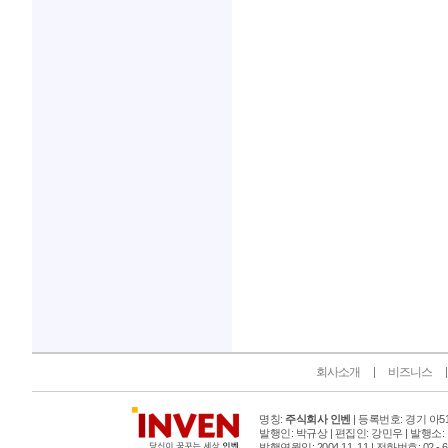
인벤 공식 미디어 파트너 및 제휴 파트너
회사소개
비즈니스
명칭:
주식회사 인벤
| 등록번호: 경기 아515
발행인: 박규상 | 편집인: 강민우 |
발행소:
발행연월일: 2004 11. 11 |
전화번호: 02 - 6393