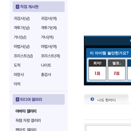
직업 게시판
귀검사(남)
귀검사(여)
격투가(남)
격투가(여)
거너(남)
거너(여)
마법사(남)
마법사(여)
이 아이템 쓸만한가요?
프리스트(남)
프리스트(여)
최악!
별로..
도적
나이트
1점
2점
마창사
총검사
아처
미디어 갤러리
나도 한마디
아바타 갤러리
득템 자랑 갤러리
팬아트 갤러리