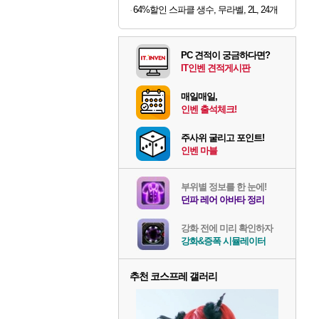
64%할인 스파클 생수, 무라벨, 2L, 24개
PC 견적이 궁금하다면?
IT인벤 견적게시판
매일매일,
인벤 출석체크!
주사위 굴리고 포인트!
인벤 마블
부위별 정보를 한 눈에!
던파 레어 아바타 정리
강화 전에 미리 확인하자
강화&증폭 시뮬레이터
추천 코스프레 갤러리