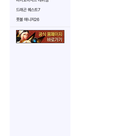
바이오하자드 레퀴엠
드래곤 퀘스트7
풋볼 매니저26