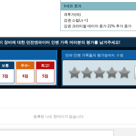
9세트 효과
격투가(여)
강권 스킬Lv +1
강권 크리티컬 데미지 증가 22% 추가 증가
이 장비에 대한 던전앤파이터 인벤 가족 여러분의 평가를 남겨주세요!
던파 인벤 가족들의 평가
참여자 :
0
명
보통
우수~
최고!
3점
4점
5점
등록된 나도 한마디가 없습니다.