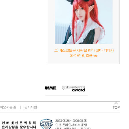
그 비스크돌은 사랑을 한다 코마 키타가
와 마린 리즈큥 ver
아오시는 길
공지사항
2023.08.26 ~ 2026.08.25
인벤 온라인서비스 운영
(웹진, 커뮤니티, 마켓인벤)