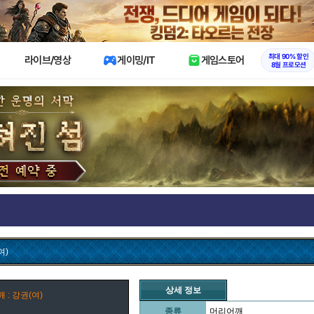
X
최대 90% 할인
라이브/영상
게이밍/IT
게임스토어
8월 프로모션
여)
상세 정보
 : 강권(여)
종류
머리어깨