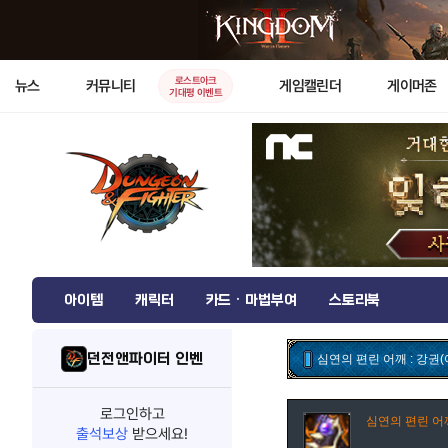
로스트아크
뉴스
커뮤니티
게임캘린더
게이머존
기대평 이벤트
아이템
캐릭터
카드 · 마법부여
스토리북
던전앤파이터 인벤
심연의 편린 어깨 : 강권(
로그인하고
심연의 편린 어깨
출석보상
받으세요!