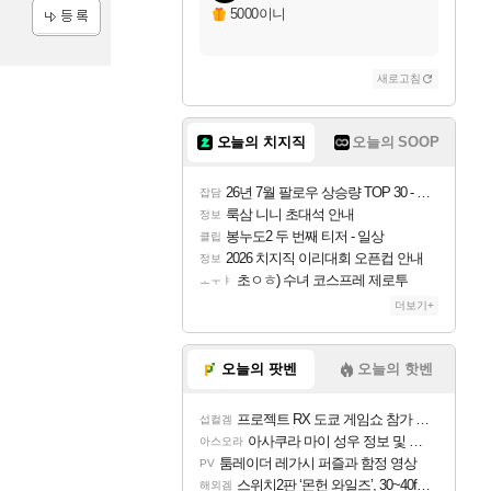
5000이니
등록
새로고침
오늘의 치지직
오늘의 SOOP
26년 7월 팔로우 상승량 TOP 30 - 월간 치지직
잡담
룩삼 니니 초대석 안내
정보
봉누도2 두 번째 티저 - 일상
클립
2026 치지직 이리대회 오픈컵 안내
정보
초ㅇㅎ) 수녀 코스프레 제로투
ㅗㅜㅑ
더보기+
오늘의 팟벤
오늘의 핫벤
프로젝트 RX 도쿄 게임쇼 참가 결정
섭컬겜
아사쿠라 마이 성우 정보 및 주요 필모
아스오라
툼레이더 레가시 퍼즐과 함정 영상
PV
스위치2판 ‘몬헌 와일즈’, 30~40fps 목표 추정
해외겜