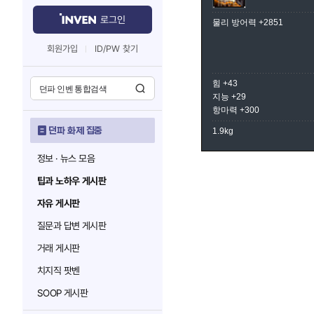
로그인
물리 방어력 +2851
회원가입
ID/PW 찾기
힘 +43
지능 +29
항마력 +300
던파 화제 집중
1.9kg
정보 · 뉴스 모음
팁과 노하우 게시판
자유 게시판
질문과 답변 게시판
거래 게시판
치지직 팟벤
SOOP 게시판