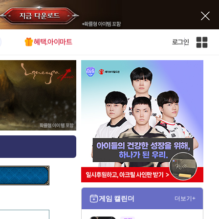
혜택.아이마트
로그인
인
벤
전
체
사
이
트
맵
게임 캘린더
더보기+