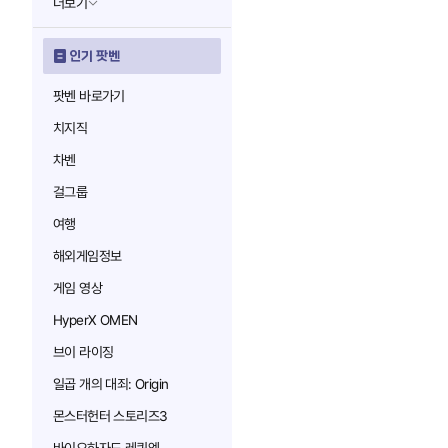
더보기
인기 팟벤
팟벤 바로가기
치지직
차벤
걸그룹
여행
해외게임정보
게임 영상
HyperX OMEN
브이 라이징
일곱 개의 대죄: Origin
몬스터헌터 스토리즈3