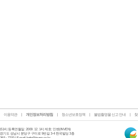
이용약관
개인정보처리방침
청소년보호정책
불법촬영물 신고 안내
찾
인
14 |
등록연월일: 2009. 12. 14 | 제호: 인벤
(INVEN)
터
 경기도 성남시 분당구 구미로 9번길 3-4 한국빌딩 3층
넷
 - 7700 | E-mail: help@inven.co.kr