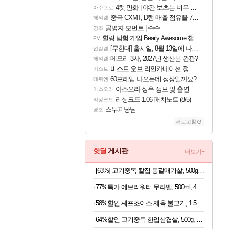
4컷 만화 | 야간 보초는 너무 힘들어
아주프로
중국 CXMT, D램 매출 점유율 7%…글로벌 4위로 부상
해외겜
공명자 모먼트 | 수수
명조
힐링 탐험 게임 Bearly Awesome 챕터 1 트레일러
PV
[무한대] 출시일, 8월 13일에 나오나
섭컬겜
메모리 3사, 2027년 생산분 완판?
해외겜
비스트 오브 리인카네이션 정보/공략글 모음
비스트
60프레임 나오는데 정상일까요?
레퀴엠
아스오라 성우 정보 및 출연작 모음
아스오라
리싱크드 1.06 패치노트 (8/5)
리싱크드
스누피냥님
명조
새로고침
핫딜
게시판
더보기+
[63%] 고기중독 칼집 통갈매기살, 500g, 2팩
77%특가 에브리워터 무라벨, 500ml, 40개
58%할인 셰프초이스 제육 불고기, 1.5kg, 1개
64%할인 고기중독 한입삼겹살, 500g, 4개