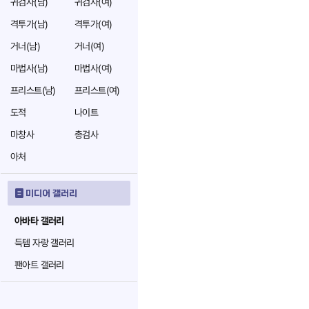
귀검사(남)
귀검사(여)
격투가(남)
격투가(여)
거너(남)
거너(여)
마법사(남)
마법사(여)
프리스트(남)
프리스트(여)
도적
나이트
마창사
총검사
아처
미디어 갤러리
아바타 갤러리
득템 자랑 갤러리
팬아트 갤러리