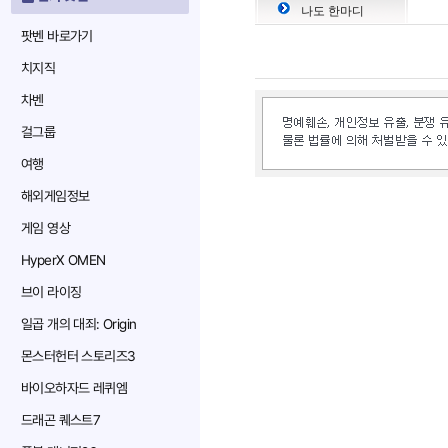
나도 한마디
팟벤 바로가기
치지직
차벤
걸그룹
여행
해외게임정보
게임 영상
HyperX OMEN
브이 라이징
일곱 개의 대죄: Origin
몬스터헌터 스토리즈3
바이오하자드 레퀴엠
드래곤 퀘스트7