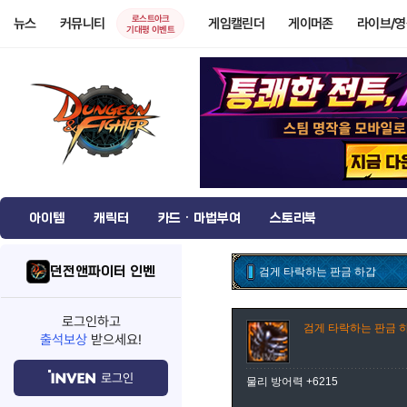
로스트아크
뉴스
커뮤니티
게임캘린더
게이머존
라이브/
기대평 이벤트
아이템
캐릭터
카드 · 마법부여
스토리북
던전앤파이터 인벤
검게 타락하는 판금 하갑
로그인하고
검게 타락하는 판금 
출석보상
받으세요!
로그인
물리 방어력 +6215