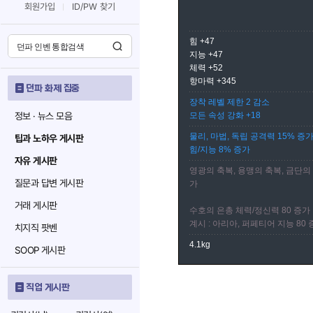
회원가입
ID/PW 찾기
힘 +47
지능 +47
체력 +52
항마력 +345
던파 화제 집중
장착 레벨 제한 2 감소
정보 · 뉴스 모음
모든 속성 강화 +18
물리, 마법, 독립 공격력 15% 증
팁과 노하우 게시판
힘/지능 8% 증가
자유 게시판
영광의 축복, 용맹의 축복, 금단의
질문과 답변 게시판
가
거래 게시판
수호의 은총 체력/정신력 80 증가
계시 : 아리아, 퍼페티어 지능 80
치지직 팟벤
4.1kg
SOOP 게시판
직업 게시판