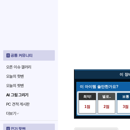
공통 커뮤니티
오픈 이슈 갤러리
이 장
오늘의 핫벤
오늘의 팟벤
이 아이템 쓸만한가요?
AI 그림 그리기
최악!
별로..
보통
PC 견적 게시판
1점
2점
3점
더보기
인기 팟벤