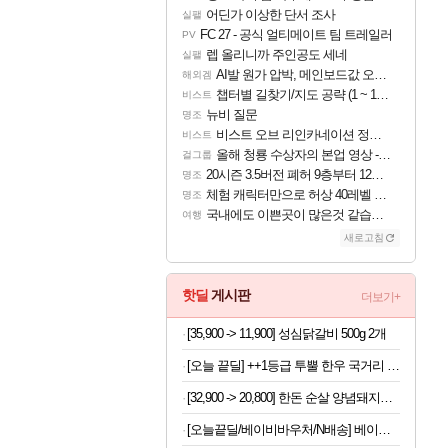
어딘가 이상한 단서 조사
실팰
FC 27 - 공식 얼티메이트 팀 트레일러
PV
렙 올리니까 주인공도 세네
실팰
AI발 원가 압박, 메인보드값 오르나
해외겜
챕터별 길찾기/지도 공략 (1 ~ 12장)
비스트
뉴비 질문
명조
비스트 오브 리인카네이션 정보/공략글 모음
비스트
올해 청룡 수상자의 본업 영상 - 스테이씨 윤
걸그룹
20시즌 3.5버전 폐허 9층부터 12층까지 클리어 조합 | 죽음의 노래와 바닷속 폐허 |
명조
체험 캐릭터만으로 허상 40레벨 하이와티아 5분 컷!｜에이메스·린네·모니에 명함
명조
국내에도 이쁜곳이 많은것 같습니다
여행
새로고침
핫딜
게시판
더보기+
[35,900 -> 11,900] 성심닭갈비 500g 2개
[오늘 끝딜] ++1등급 투뿔 한우 국거리 국내산 소고기 양지머리 설도 냉장 생고기 600g, 1kg, 2kg 대용량
[32,900 -> 20,800] 한돈 순살 양념돼지갈비 300g 5개
[오늘끝딜/베이비바우처/N배송] 베이비앙 국내산 무형광 40수 면 아기 삼각 여아 남아 유아팬티&드로즈 3종세트