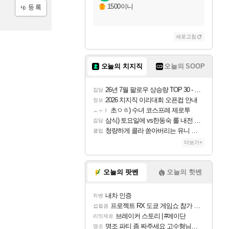
1500이니
등록
새로고침
오늘의 치지직
오늘의 SOOP
26년 7월 팔로우 상승량 TOP 30 - 월간 치지직
잡담
2026 치지직 이리대회 오픈컵 안내
정보
초ㅇㅎ) 수녀 코스프레 제로투
ㅗㅜㅑ
삼식) 토요일에 vs한동숙 롤 내전 예정
잡담
청량하게 콜라 쏟아버리는 유니 ㅋㅋㅋ
클립
더보기+
오늘의 팟벤
오늘의 핫벤
내차 인증
차벤
프로젝트 RX 도쿄 게임쇼 참가 결정
섭컬겜
브레이커 스토리 | #에이단
리밋제로
명조 파티 좀 짜주세요 고수형님들…
명조