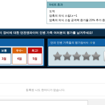
9세트 효과
도적
암흑의 의식 스킬Lv +1
암흑의 의식 스킬 공격력 증가율 23% 추가 
이 장비에 대한 던전앤파이터 인벤 가족 여러분의 평가를 남겨주세요!
던파 인벤 가족들의 평가
참여자 :
0
명
보통
우수~
최고!
3점
4점
5점
등록된 나도 한마디가 없습니다.