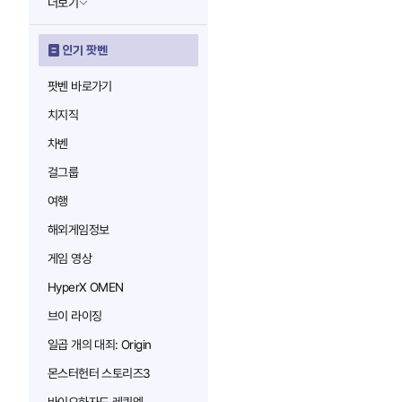
더보기
인기 팟벤
팟벤 바로가기
치지직
차벤
걸그룹
여행
해외게임정보
게임 영상
HyperX OMEN
브이 라이징
일곱 개의 대죄: Origin
몬스터헌터 스토리즈3