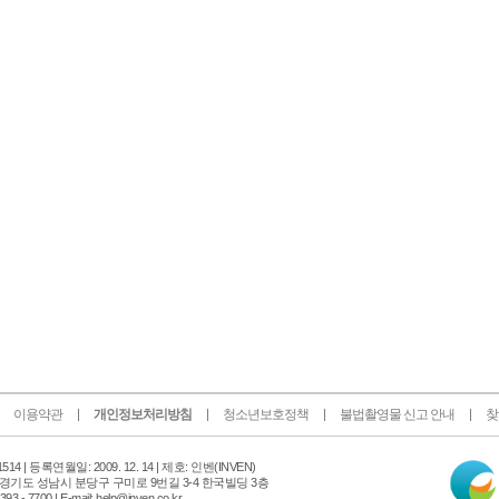
이용약관
개인정보처리방침
청소년보호정책
불법촬영물 신고 안내
찾
인
14 |
등록연월일: 2009. 12. 14 | 제호: 인벤
(INVEN)
터
 경기도 성남시 분당구 구미로 9번길 3-4 한국빌딩 3층
넷
 - 7700 | E-mail: help@inven.co.kr