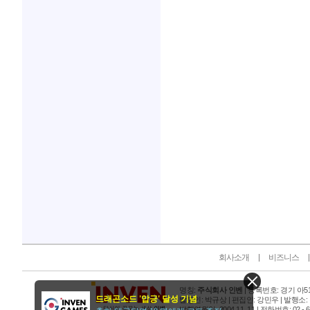
인벤 공식 미디어 파트너 및 제휴 파트너
회사소개
비즈니스
명칭:
주식회사 인벤
| 등록번호: 경기 아515
드래곤소드 '압긍' 달성 기념
발행인: 박규상 | 편집인: 강민우 |
발행소:
발행연월일: 2004 11. 11 |
전화번호: 02 - 6393