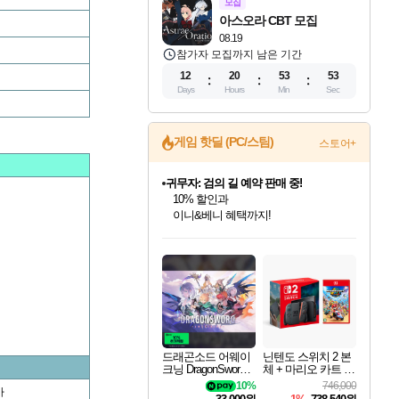
모집
아스오라 CBT 모집
08.19
참가자 모집까지 남은 기간
12
20
53
53
Days
Hours
Min
Sec
귀무자: 검의 길 예약 판매 중!
게임 핫딜 (PC/스팀)
스토어+
10% 할인과
이니&베니 혜택까지!
비스트 오브 리인카네이션 정식 출시!
게임프릭 신작 IP
네이버 혜택가와 함께 예약하세요!
드래곤소드: 어웨이크닝 입점!
문명 7 특별 할인!
커세어 코브 출시 기념 할인!
더 렐릭 퍼스트 가디언 정식 출시
베데스다 40주년 기념 할인 중!
마블 투혼 파이팅 소울즈 예약 판매 중!
캡콤 프렌차이즈 할인 진행 중!
캡콤 일부 상품 상시 할인
스타워즈 은하계 레이서
로블록스 기프트 카드 공식 입점
스팀으로 만나는 드래곤소드!
조선&고려 DLC 출시 예정
해적'섬'을 발전시키자!
설화x하드코어 액션!
베데스다의 명작들을
마블 히어로 총 출동&화려한 격투!
몬헌, 바하 등 인기 IP를
몬헌 와일즈 & 드래곤즈 도그마2
인벤게임즈에서 10% 추가 적립
Robux를 가장 안전하고
네이버혜택과 함께 만나보세요!
50%할인&추가 적립까지!
할인&네이버혜택으로 만나보세요!
네이버페이 혜택과 만나보세요!
40주년 프로모션으로 만나보세요!
네이버 포인트 혜택까지!
할인가에 만나보세요!
일부 에디션 상시 할인!
혜택으로 예약 판매 중
편안하게 충전하세요
드래곤소드 어웨이
닌텐도 스위치 2 본
크닝 DragonSword A
체 + 마리오 카트 월
wakening
드
10%
746,000
가