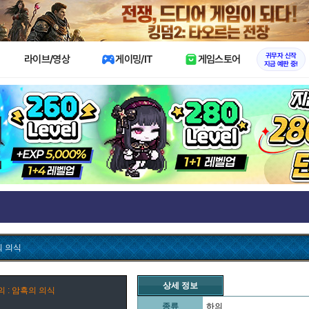
X
귀무자 신작
라이브/영상
게이밍/IT
게임스토어
지금 예판 중!
의 의식
상세 정보
 : 암흑의 의식
종류
하의