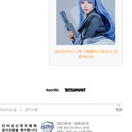
승리의 여신: 니케 기묭묭지 아르카나: 포
츈 메이트
아오시는 길
공지사항
2023.08.26 ~ 2026.08.25
인벤 온라인서비스 운영
(웹진, 커뮤니티, 마켓인벤)