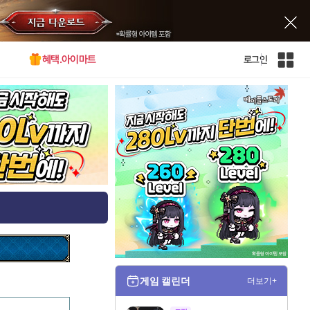
혜택.아이마트
로그인
인
벤
전
체
사
이
트
맵
게임 캘린더
더보기+