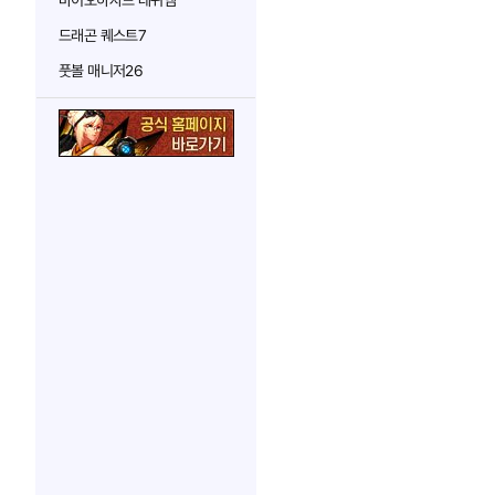
바이오하자드 레퀴엠
드래곤 퀘스트7
풋볼 매니저26