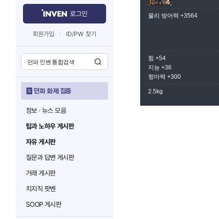
로그인
물리 방어력 +3564
회원가입
ID/PW 찾기
힘 +54
지능 +36
항마력 +300
던파 화제 집중
2.5kg
정보 · 뉴스 모음
팁과 노하우 게시판
자유 게시판
질문과 답변 게시판
거래 게시판
치지직 팟벤
SOOP 게시판