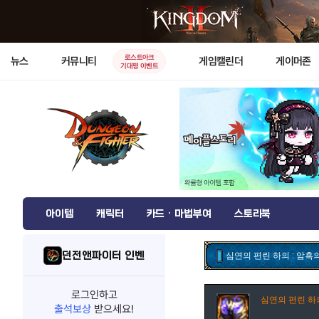
로스트아크
뉴스
커뮤니티
게임캘린더
게이머존
기대평 이벤트
아이템
캐릭터
카드 · 마법부여
스토리북
던전앤파이터 인벤
심연의 편린 하의 : 암흑
로그인하고
심연의 편린 하의
출석보상
받으세요!