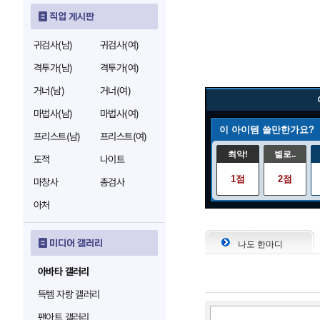
직업 게시판
귀검사(남)
귀검사(여)
격투가(남)
격투가(여)
거너(남)
거너(여)
마법사(남)
마법사(여)
이 아이템 쓸만한가요?
프리스트(남)
프리스트(여)
최악!
별로..
도적
나이트
1점
2점
마창사
총검사
아처
미디어 갤러리
나도 한마디
아바타 갤러리
득템 자랑 갤러리
팬아트 갤러리