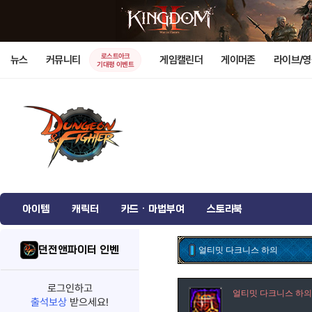
로스트아크
뉴스
커뮤니티
게임캘린더
게이머존
라이브/
기대평 이벤트
아이템
캐릭터
카드 · 마법부여
스토리북
던전앤파이터 인벤
얼티밋 다크니스 하의
로그인하고
얼티밋 다크니스 하의
출석보상
받으세요!