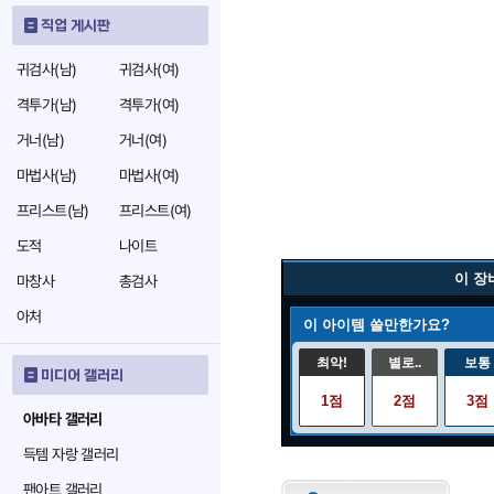
직업 게시판
귀검사(남)
귀검사(여)
격투가(남)
격투가(여)
거너(남)
거너(여)
마법사(남)
마법사(여)
프리스트(남)
프리스트(여)
도적
나이트
이 장
마창사
총검사
아처
이 아이템 쓸만한가요?
최악!
별로..
보통
미디어 갤러리
1점
2점
3점
아바타 갤러리
득템 자랑 갤러리
팬아트 갤러리