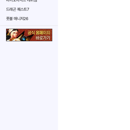
바이오하자드 레퀴엠
드래곤 퀘스트7
풋볼 매니저26