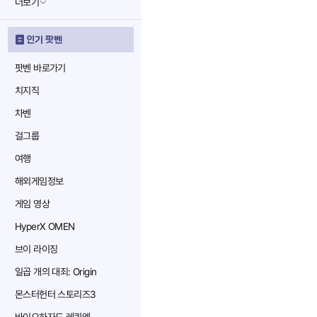
더보기
인기 팟벤
팟벤 바로가기
치지직
차벤
걸그룹
여행
해외게임정보
게임 영상
HyperX OMEN
브이 라이징
일곱 개의 대죄: Origin
몬스터헌터 스토리즈3