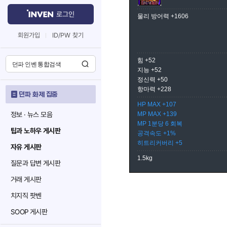
로그인
물리 방어력 +1606
회원가입
ID/PW 찾기
힘 +52
지능 +52
정신력 +50
항마력 +228
던파 화제 집중
HP MAX +107
정보 · 뉴스 모음
MP MAX +139
MP 1분당 6 회복
팁과 노하우 게시판
공격속도 +1%
히트리커버리 +5
자유 게시판
1.5kg
질문과 답변 게시판
거래 게시판
치지직 팟벤
SOOP 게시판