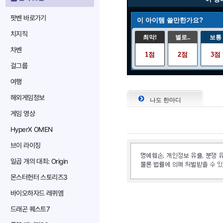
팟벤 바로가기
이 아이템 쓸만한가요?
치지직
최악!
별로..
보통
차벤
1점
2점
3점
걸그룹
여행
해외게임정보
나도 한마디
게임 영상
HyperX OMEN
브이 라이징
일곱 개의 대죄: Origin
몬스터헌터 스토리즈3
바이오하자드 레퀴엠
드래곤 퀘스트7