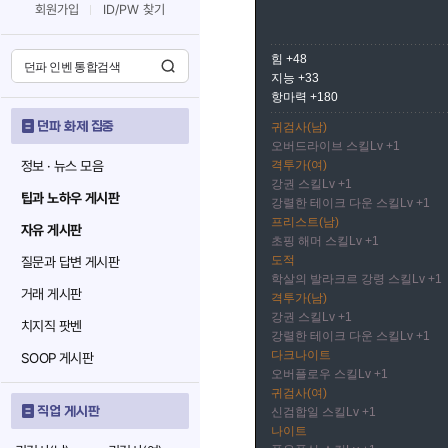
회원가입
ID/PW 찾기
힘 +48
지능 +33
항마력 +180
던파 화제 집중
귀검사(남)
오버드라이브 스킬Lv +1
정보 · 뉴스 모음
격투가(여)
강권 스킬Lv +1
팁과 노하우 게시판
강렬한 테이크 다운 스킬Lv +1
프리스트(남)
자유 게시판
초핑 해머 스킬Lv +1
도적
질문과 답변 게시판
학살의 발라크르 강령 스킬Lv +1
거래 게시판
격투가(남)
강권 스킬Lv +1
치지직 팟벤
강렬한 테이크 다운 스킬Lv +1
다크나이트
SOOP 게시판
오버플로우 스킬Lv +1
귀검사(여)
직업 게시판
신검합일 스킬Lv +1
나이트