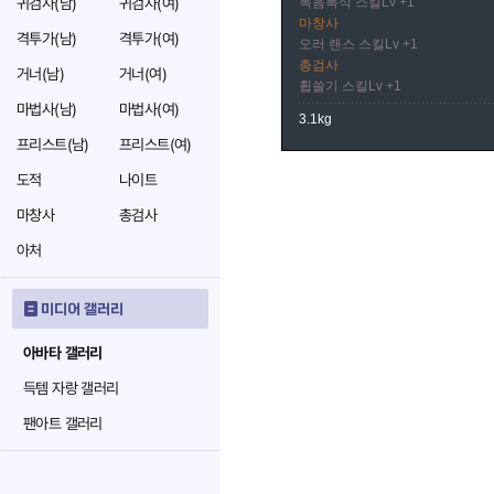
귀검사(남)
귀검사(여)
폭음폭식 스킬Lv +1
마창사
격투가(남)
격투가(여)
오러 랜스 스킬Lv +1
총검사
거너(남)
거너(여)
휩쓸기 스킬Lv +1
마법사(남)
마법사(여)
3.1kg
프리스트(남)
프리스트(여)
도적
나이트
마창사
총검사
아처
미디어 갤러리
아바타 갤러리
득템 자랑 갤러리
팬아트 갤러리