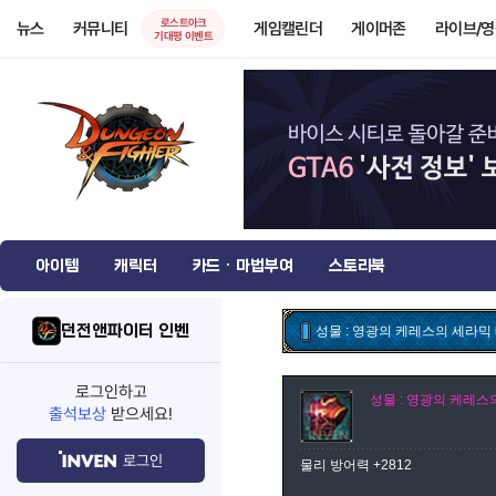
로스트아크
뉴스
커뮤니티
게임캘린더
게이머존
라이브/
기대평 이벤트
아이템
캐릭터
카드 · 마법부여
스토리북
던전앤파이터 인벤
성물 : 영광의 케레스의 세라믹
로그인하고
성물 : 영광의 케레스
출석보상
받으세요!
로그인
물리 방어력 +2812