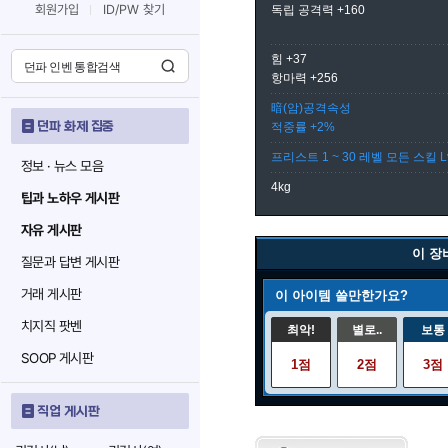
회원가입
ID/PW 찾기
독립 공격력 +160
힘 +37
항마력 +256
暗(암)공격속성
던파 화제 집중
적중률 +2%
프리스트 1 ~ 30 레벨 모든 스킬 L
정보 · 뉴스 모음
4kg
팁과 노하우 게시판
자유 게시판
이 장
질문과 답변 게시판
거래 게시판
이 아이템 쓸만한가요?
치지직 팟벤
최악!
별로..
보통
SOOP 게시판
1점
2점
3점
직업 게시판