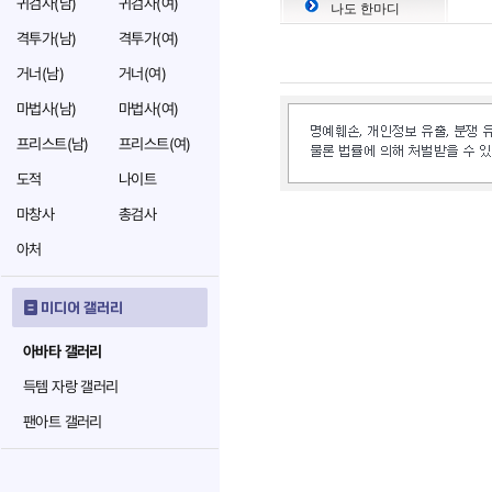
귀검사(남)
귀검사(여)
나도 한마디
격투가(남)
격투가(여)
거너(남)
거너(여)
마법사(남)
마법사(여)
프리스트(남)
프리스트(여)
도적
나이트
마창사
총검사
아처
미디어 갤러리
아바타 갤러리
득템 자랑 갤러리
팬아트 갤러리