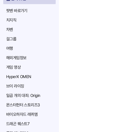
팟벤 바로가기
치지직
차벤
걸그룹
여행
해외게임정보
게임 영상
HyperX OMEN
브이 라이징
일곱 개의 대죄: Origin
몬스터헌터 스토리즈3
바이오하자드 레퀴엠
드래곤 퀘스트7