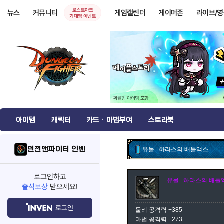
로스트아크
뉴스
커뮤니티
게임캘린더
게이머존
라이브/
기대평 이벤트
아이템
캐릭터
카드 · 마법부여
스토리북
던전앤파이터 인벤
유물 : 하라스의 배틀액스
로그인하고
유물 : 하라스의 배틀
출석보상
받으세요!
로그인
물리 공격력 +385
마법 공격력 +273