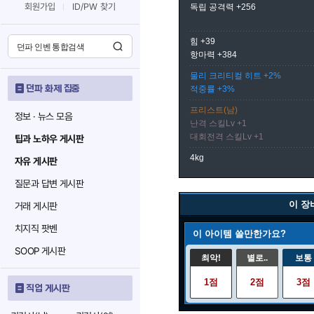
회원가입
ID/PW 찾기
독립 공격력 +256
힘 +39
항마력 +384
물리 크리티컬 히트 +2%
던파 화제 집중
적중률 +3%
프리스트(남)
정보 · 뉴스 모음
난격 스킬Lv +1
대회전격 스킬Lv +1
팁과 노하우 게시판
4kg
자유 게시판
질문과 답변 게시판
이 장
거래 게시판
치지직 팟벤
이 아이템 쓸만한가요?
SOOP 게시판
최악!
별로..
보통
1점
2점
3점
직업 게시판