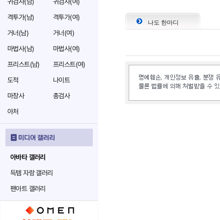
귀검사(남)
귀검사(여)
격투가(남)
격투가(여)
나도 한마디
거너(남)
거너(여)
마법사(남)
마법사(여)
프리스트(남)
프리스트(여)
도적
나이트
마창사
총검사
아처
미디어 갤러리
아바타 갤러리
득템 자랑 갤러리
팬아트 갤러리