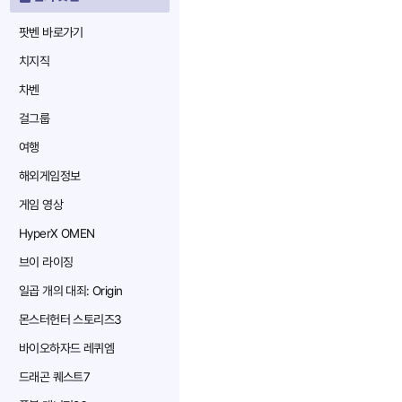
팟벤 바로가기
치지직
차벤
걸그룹
여행
해외게임정보
게임 영상
HyperX OMEN
브이 라이징
일곱 개의 대죄: Origin
몬스터헌터 스토리즈3
바이오하자드 레퀴엠
드래곤 퀘스트7