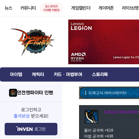
로스트아크
뉴스
커뮤니티
게임캘린더
게이머존
라이브/
기대평 이벤트
아이템
캐릭터
카드 · 마법부여
스토리북
던전앤파이터 인벤
드래고닉 데바스테이터
로그인하고
드래고닉 데바스테이
출석보상
받으세요!
로그인
물리 공격력 +618
마법 공격력 +438