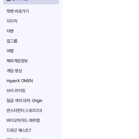
팟벤 바로가기
치지직
차벤
걸그룹
여행
해외게임정보
게임 영상
HyperX OMEN
브이 라이징
일곱 개의 대죄: Origin
몬스터헌터 스토리즈3
바이오하자드 레퀴엠
드래곤 퀘스트7