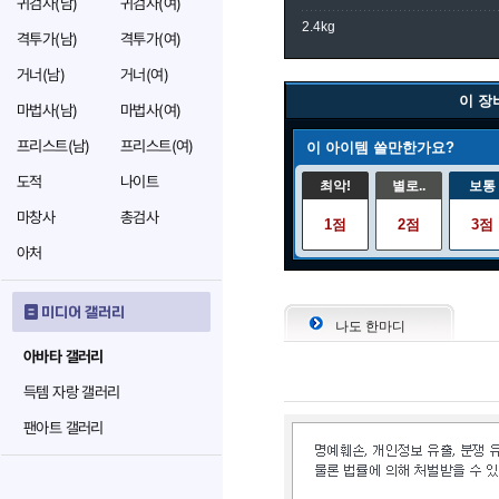
귀검사(남)
귀검사(여)
2.4kg
격투가(남)
격투가(여)
거너(남)
거너(여)
이 장
마법사(남)
마법사(여)
프리스트(남)
프리스트(여)
이 아이템 쓸만한가요?
도적
나이트
최악!
별로..
보통
마창사
총검사
1점
2점
3점
아처
미디어 갤러리
나도 한마디
아바타 갤러리
득템 자랑 갤러리
팬아트 갤러리