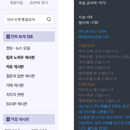
회원가입
ID/PW 찾기
독립 공격력 +572
지능 +64
항마력 +730
캐스트속도 +10%
던파 화제 집중
明(명)속성강화 +24
마법사(여)
정보 · 뉴스 모음
환수 강화 오라 스킬Lv +2
계약소환 : 정복자 카시야스 스킬Lv
팁과 노하우 게시판
썬더 콜링 스킬Lv +4
자유 게시판
환수 폭주 스킬Lv +1
엘레멘탈 번 스킬Lv +1
질문과 답변 게시판
애스트럴 스톰 스킬Lv +1
마법사(남)
거래 게시판
라이트닝 월 스킬Lv +4
치지직 팟벤
마나 폭주 스킬Lv +1
엘레멘탈 버스터 스킬Lv +1
SOOP 게시판
캐스팅 시 5% 확률로 100초 동
중 1마리를 소환합니다.
(소환된 몬스터는 최대 4마리, 각
직업 게시판
가능하며, 많은 피해를 입으면 
니다. 쿨타임 10초)