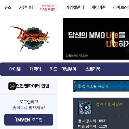
로스트아크
뉴스
커뮤니티
게임캘린더
게이머존
라이브/
기대평 이벤트
아이템
캐릭터
카드 · 마법부여
스토리북
던전앤파이터 인벤
전이 소환 지팡이
로그인하고
전이 소환 지팡이
출석보상
받으세요!
로그인
물리 공격력 +893
마법 공격력 +1129