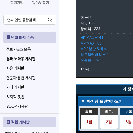
회원가입
ID/PW 찾기
힘 +47
지능 +35
항마력 +228
던파 화제 집중
HP MAX +144
MP MAX +85
정보 · 뉴스 모음
MP 1분당 6 회복
히트리커버리 +11
팁과 노하우 게시판
적중률 +1%
자유 게시판
1.9kg
질문과 답변 게시판
거래 게시판
이 장
치지직 팟벤
이 아이템 쓸만한가요?
SOOP 게시판
최악!
별로..
보통
1점
2점
3점
직업 게시판