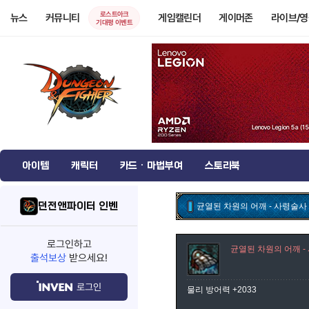
로스트아크
뉴스
커뮤니티
게임캘린더
게이머존
라이브/
기대평 이벤트
아이템
캐릭터
카드 · 마법부여
스토리북
던전앤파이터 인벤
균열된 차원의 어깨 - 사령술사
로그인하고
균열된 차원의 어깨 -
출석보상
받으세요!
로그인
물리 방어력 +2033