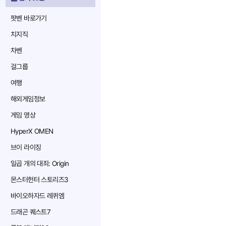
팟벤 바로가기
치지직
차벤
걸그룹
여행
해외게임정보
게임 영상
HyperX OMEN
브이 라이징
일곱 개의 대죄: Origin
몬스터헌터 스토리즈3
바이오하자드 레퀴엠
드래곤 퀘스트7