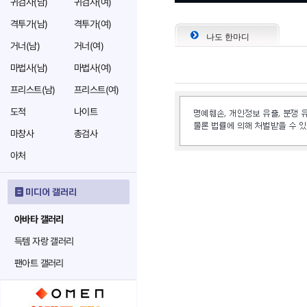
귀검사(남)
귀검사(여)
격투가(남)
격투가(여)
나도 한마디
거너(남)
거너(여)
마법사(남)
마법사(여)
프리스트(남)
프리스트(여)
도적
나이트
마창사
총검사
아처
미디어 갤러리
아바타 갤러리
득템 자랑 갤러리
팬아트 갤러리