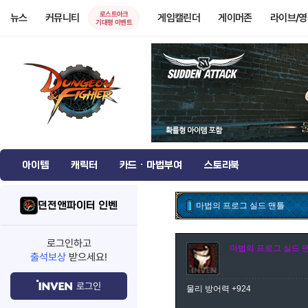
로스트아크
뉴스
커뮤니티
게임캘린더
게이머존
라이브/
기대평 이벤트
아이템
캐릭터
카드 · 마법부여
스토리북
던전앤파이터 인벤
마법의 프로그 실드 맨틀
로그인하고
마법의 프로그 실드 
출석보상
받으세요!
로그인
물리 방어력 +924