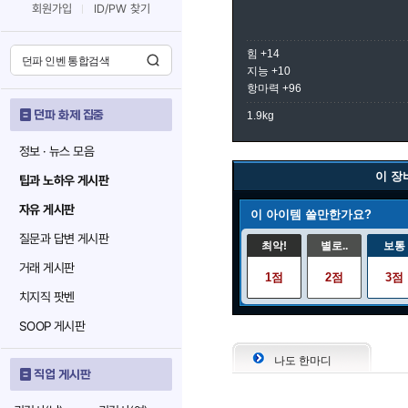
회원가입
ID/PW 찾기
힘 +14
지능 +10
항마력 +96
던파 화제 집중
1.9kg
정보 · 뉴스 모음
이 장
팁과 노하우 게시판
자유 게시판
이 아이템 쓸만한가요?
질문과 답변 게시판
최악!
별로..
보통
거래 게시판
1점
2점
3점
치지직 팟벤
SOOP 게시판
나도 한마디
직업 게시판