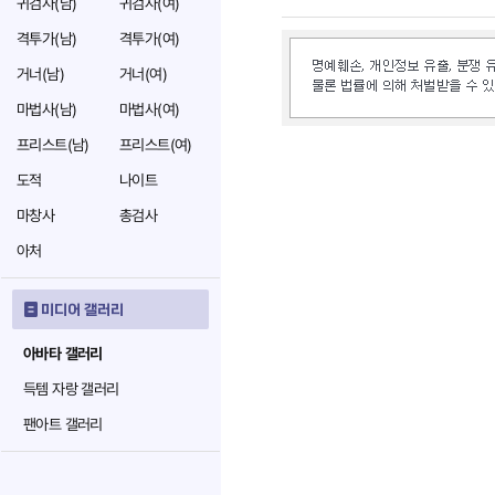
귀검사(남)
귀검사(여)
격투가(남)
격투가(여)
거너(남)
거너(여)
마법사(남)
마법사(여)
프리스트(남)
프리스트(여)
도적
나이트
마창사
총검사
아처
미디어 갤러리
아바타 갤러리
득템 자랑 갤러리
팬아트 갤러리