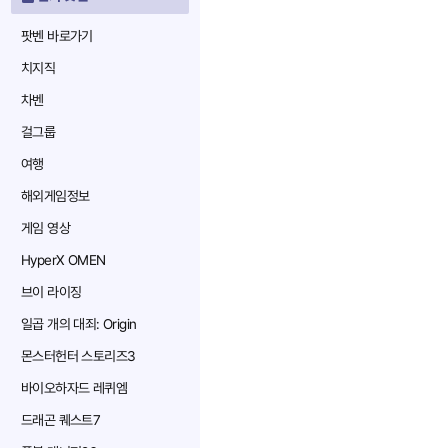
팟벤 바로가기
치지직
차벤
걸그룹
여행
해외게임정보
게임 영상
HyperX OMEN
브이 라이징
일곱 개의 대죄: Origin
몬스터헌터 스토리즈3
바이오하자드 레퀴엠
드래곤 퀘스트7