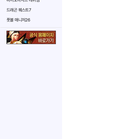
바이오하자드 레퀴엠
드래곤 퀘스트7
풋볼 매니저26