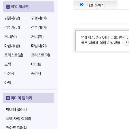
나도 한마디
직업 게시판
귀검사(남)
귀검사(여)
격투가(남)
격투가(여)
거너(남)
거너(여)
마법사(남)
마법사(여)
프리스트(남)
프리스트(여)
도적
나이트
마창사
총검사
아처
미디어 갤러리
아바타 갤러리
득템 자랑 갤러리
팬아트 갤러리