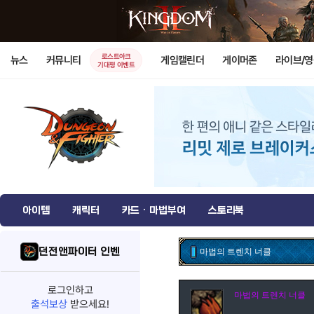
로스트아크
뉴스
커뮤니티
게임캘린더
게이머존
라이브/
기대평 이벤트
아이템
캐릭터
카드 · 마법부여
스토리북
던전앤파이터 인벤
마법의 트렌치 너클
로그인하고
마법의 트렌치 너클
출석보상
받으세요!