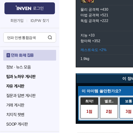
로그인
물리 공격력 +430
마법 공격력 +521
회원가입
ID/PW 찾기
독립 공격력 +222
지능 +33
항마력 +352
캐스트속도 +2%
던파 화제 집중
1.9kg
정보 · 뉴스 모음
팁과 노하우 게시판
이 장
자유 게시판
이 아이템 쓸만한가요?
질문과 답변 게시판
최악!
별로..
보통
거래 게시판
1점
2점
3점
치지직 팟벤
SOOP 게시판