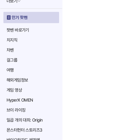
더보기
인기 팟벤
팟벤 바로가기
치지직
차벤
걸그룹
여행
해외게임정보
게임 영상
HyperX OMEN
브이 라이징
일곱 개의 대죄: Origin
몬스터헌터 스토리즈3